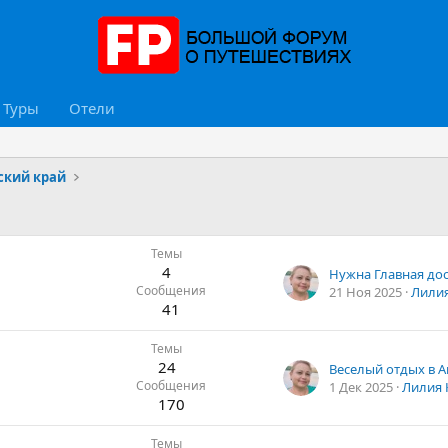
Туры
Отели
ский край
Темы
4
Сообщения
21 Ноя 2025
Лилия
41
Темы
24
Веселый отдых в А
Сообщения
1 Дек 2025
Лилия 
170
Темы