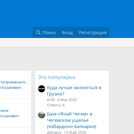
Поиск
Вход
Регистрация
Это популярно
Нужна Главная достопримечательность и Главный символ Анапы. СРОЧНО.
Куда лучше заселиться в
 Козакевич
Грузии?
Kirill
4 Фев 2020
Ответы: 6
напе
База «Флай Чегем» в
Козакевич
Чегемском ущелье
(Кабардино-Балкария)
Динара
13 Май 2026