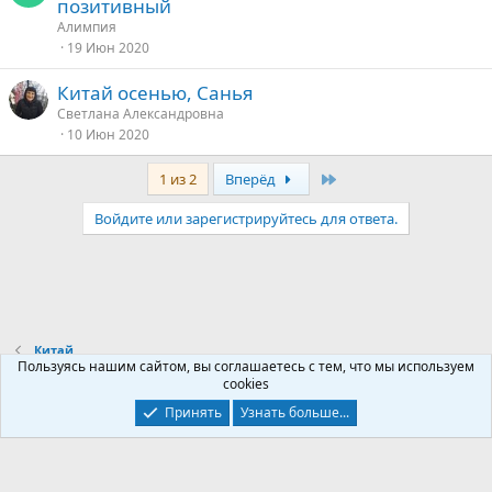
позитивный
Алимпия
19 Июн 2020
Китай осенью, Санья
Светлана Александровна
10 Июн 2020
Last
1 из 2
Вперёд
Войдите или зарегистрируйтесь для ответа.
Китай
Пользуясь нашим сайтом, вы соглашаетесь с тем, что мы используем
cookies
Контакты
Условия и правила
Политика конфиденциальности
Принять
Узнать больше...
Помощь
Главная
R
S
S