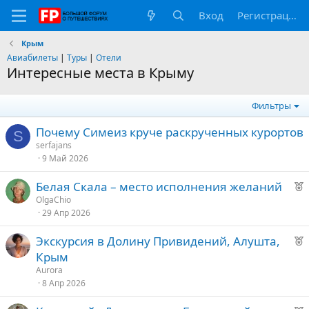
Вход
Регистрация
Крым
Авиабилеты
|
Туры
|
Отели
Интересные места в Крыму
Фильтры
Почему Симеиз круче раскрученных курортов
S
serfajans
9 Май 2026
Р
Белая Скала – место исполнения желаний
е
OlgaChio
29 Апр 2026
к
о
Р
Экскурсия в Долину Привидений, Алушта,
е
Крым
е
к
Aurora
о
8 Апр 2026
д
у