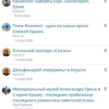
Р
Крымский «Дворец-сад». Бахчисарай,
е
е
е
Крым
к
д
ГалинаS
о
8 Апр 2026
у
е
Р
Пляж Фиолент - один из самых ярких
е
е
пляжей Крыма
к
д
Вась-ка
о
14 Мар 2026
у
е
Р
Ялтинский зоопарк «Сказка»
е
е
Intra313
14 Мар 2026
к
д
о
у
Р
Дельфинарий «Акварель» в Алуште
е
е
Intra313
е
14 Мар 2026
к
о
д
Р
Мемориальный музей Александра Грина в
у
е
Старом Крыму - последнее прибежище
е
е
к
последнего романтика советской эпохи
о
д
OlgaPoplevina