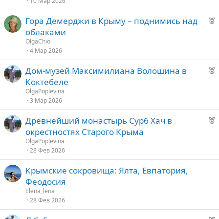
10 Мар 2026
у
е
е
Р
Гора Демерджи в Крыму – поднимись над
е
д
облаками
к
у
OlgaChio
о
е
4 Мар 2026
Р
Дом-музей Максимилиана Волошина в
е
е
Коктебеле
к
д
OlgaPoplevina
о
3 Мар 2026
у
е
Р
Древнейший монастырь Сурб Хач в
е
е
окрестностях Старого Крыма
к
д
OlgaPoplevina
о
28 Фев 2026
у
е
Крымские сокровища: Ялта, Евпатория,
е
Феодосия
д
Elena_lena
28 Фев 2026
у
е