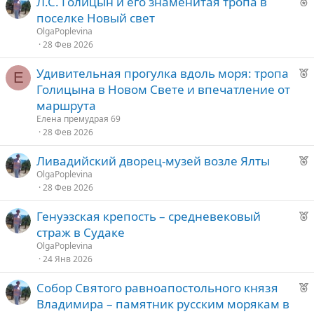
Р
Л.С. Голицын и его знаменитая тропа в
е
поселке Новый свет
к
OlgaPoplevina
о
28 Фев 2026
Р
Удивительная прогулка вдоль моря: тропа
е
Е
е
Голицына в Новом Свете и впечатление от
к
д
маршрута
о
у
Елена премудрая 69
е
28 Фев 2026
е
Р
Ливадийский дворец-музей возле Ялты
е
д
OlgaPoplevina
28 Фев 2026
к
у
о
е
Р
Генуэзская крепость – средневековый
е
страж в Судаке
е
к
OlgaPoplevina
о
24 Янв 2026
д
у
Р
Собор Святого равноапостольного князя
е
е
е
Владимира – памятник русским морякам в