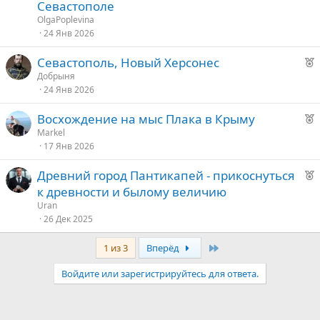
к
д
Севастополе
о
у
OlgaPoplevina
е
24 Янв 2026
е
Р
Севастополь, Новый Херсонес
е
д
Добрыня
24 Янв 2026
к
у
о
е
Р
Восхождение на мыс Плака в Крыму
е
Markel
е
17 Янв 2026
к
о
д
Р
Древний город Пантикапей - прикоснуться
у
е
к древности и былому величию
е
е
к
Uran
о
26 Дек 2025
д
у
Last
1 из 3
Вперёд
е
е
Войдите или зарегистрируйтесь для ответа.
д
у
е