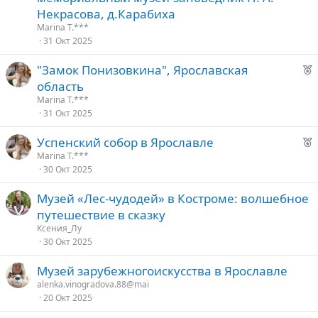
к
Некрасова, д.Карабиха
о
Marina T.***
31 Окт 2025
е
Р
"Замок Понизовкина", Ярославская
е
д
область
к
у
Marina T.***
о
е
31 Окт 2025
Р
Успенский собор в Ярославле
е
е
Marina T.***
30 Окт 2025
к
д
о
у
Музей «Лес-чудодей» в Костроме: волшебное
е
путешествие в сказку
е
Ксения_Лу
30 Окт 2025
д
у
Музей зарубежногоискусства в Ярославле
е
alenka.vinogradova.88@mai
20 Окт 2025