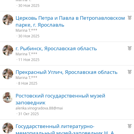
о
30 Ноя 2025
Р
Церковь Петра и Павла в Петропавловском
е
е
парке, г. Ярославль
к
д
Marina T.***
о
30 Ноя 2025
у
е
Р
г. Рыбинск, Ярославская область
е
е
Marina T.***
11 Ноя 2025
к
д
о
у
Р
Прекрасный Углич, Ярославская область
е
е
Marina T.***
е
8 Ноя 2025
к
о
д
Ростовский государственный музей
у
заповедник
е
е
alenka.vinogradova.88@mai
31 Окт 2025
д
у
Р
Государственный литературно-
е
е
мемориальный музей-заповедник Н. А.