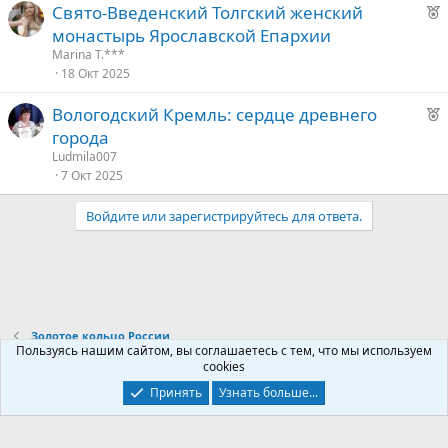
Р
Свято-Введенский Толгский женский
е
монастырь Ярославской Епархии
к
Marina T.***
о
18 Окт 2025
Р
Вологодский Кремль: сердце древнего
е
е
города
к
д
Ludmila007
о
7 Окт 2025
у
е
Войдите или зарегистрируйтесь для ответа.
е
д
у
е
Золотое кольцо России
Пользуясь нашим сайтом, вы соглашаетесь с тем, что мы используем
cookies
Контакты
Условия и правила
Политика конфиденциальности
Принять
Узнать больше...
Помощь
Главная
R
S
S