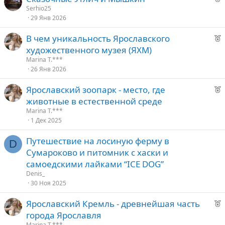
е
е
Serhio25
е
29 Янв 2026
к
о
д
Р
В чем уникальность Ярославского
у
е
художественного музея (ЯХМ)
е
е
к
Marina T.***
о
26 Янв 2026
д
у
Р
Ярославский зоопарк - место, где
е
е
е
животные в естественной среде
к
д
Marina T.***
о
1 Дек 2025
у
е
Путешествие на лосиную ферму в
е
D
Сумароково и питомник с хаски и
д
самоедскими лайками “ICE DOG”
у
Denis_
е
30 Ноя 2025
Р
Ярославский Кремль - древнейшая часть
е
города Ярославля
к
Marina T.***