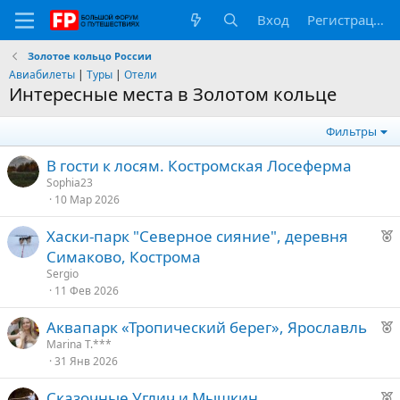
Вход
Регистрация
Золотое кольцо России
Авиабилеты
|
Туры
|
Отели
Интересные места в Золотом кольце
Фильтры
В гости к лосям. Костромская Лосеферма
Sophia23
10 Мар 2026
Р
Хаски-парк "Северное сияние", деревня
е
Симаково, Кострома
к
Sergio
о
11 Фев 2026
Р
Аквапарк «Тропический берег», Ярославль
е
е
Marina T.***
31 Янв 2026
к
д
о
у
Р
Сказочные Углич и Мышкин