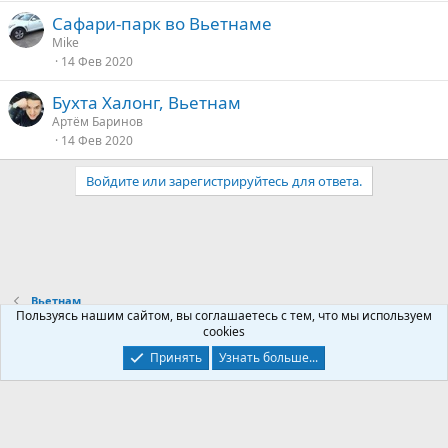
Сафари-парк во Вьетнаме
Mike
14 Фев 2020
Бухта Халонг, Вьетнам
Артём Баринов
14 Фев 2020
Войдите или зарегистрируйтесь для ответа.
Вьетнам
Пользуясь нашим сайтом, вы соглашаетесь с тем, что мы используем
cookies
Контакты
Условия и правила
Политика конфиденциальности
Принять
Узнать больше...
Помощь
Главная
R
S
S