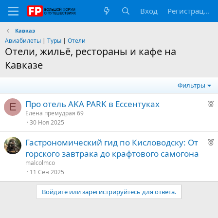
Вход
Регистрация
Кавказ
Авиабилеты
|
Туры
|
Отели
Отели, жильё, рестораны и кафе на
Кавказе
Фильтры
Р
Про отель AKA PARK в Ессентуках
Е
е
Елена премудрая 69
30 Ноя 2025
к
о
Р
Гастрономический гид по Кисловодску: От
е
горского завтрака до крафтового самогона
е
к
malcolmco
о
11 Сен 2025
д
у
Войдите или зарегистрируйтесь для ответа.
е
е
д