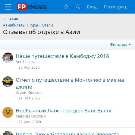
Вход
Регистрация
Азия
Авиабилеты
|
Туры
|
Отели
Отзывы об отдыхе в Азии
Фильтры
Наше путешествие в Камбоджу 2018
Ann.hohlova
30 Ноя 2025
Отчет о путешествии в Монголию в мае на
джипе
Юрий Иваныч
21 Ноя 2025
Необычный Лаос - городок Ванг Вьенг
М
Максим Косихин
27 Июн 2020
Непал. Трек к базовому лагерю Эвереста