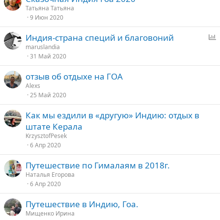
Татьяна Татьяна
9 Июн 2020
Индия-страна специй и благовоний
п
maruslandia
31 Май 2020
р
о
отзыв об отдыхе на ГОА
с
Alexs
25 Май 2020
Как мы ездили в «другую» Индию: отдых в
штате Керала
KrzysztofPesek
6 Апр 2020
Путешествие по Гималаям в 2018г.
Наталья Егорова
6 Апр 2020
Путешествие в Индию, Гоа.
Мищенко Ирина