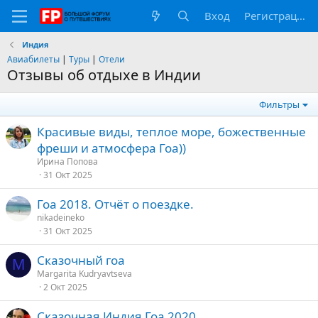
Вход
Регистрация
Индия
Авиабилеты
|
Туры
|
Отели
Отзывы об отдыхе в Индии
Фильтры
Красивые виды, теплое море, божественные
фреши и атмосфера Гоа))
Ирина Попова
31 Окт 2025
Гоа 2018. Отчёт о поездке.
nikadeineko
31 Окт 2025
Сказочный гоа
M
Margarita Kudryavtseva
2 Окт 2025
Сказочная Индия Гоа 2020