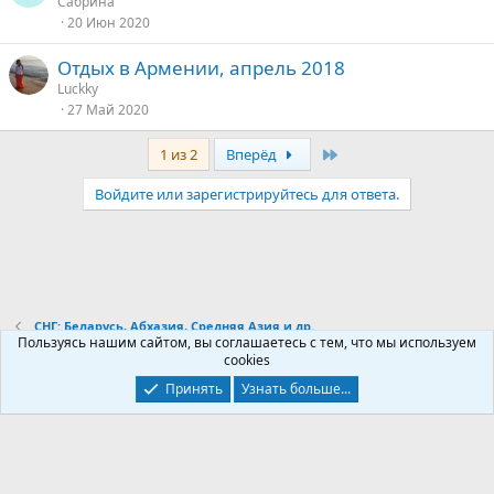
Сабрина
20 Июн 2020
Отдых в Армении, апрель 2018
Luckky
27 Май 2020
Last
1 из 2
Вперёд
Войдите или зарегистрируйтесь для ответа.
СНГ: Беларусь, Абхазия, Средняя Азия и др.
Пользуясь нашим сайтом, вы соглашаетесь с тем, что мы используем
cookies
Контакты
Условия и правила
Политика конфиденциальности
Принять
Узнать больше...
Помощь
Главная
R
S
S