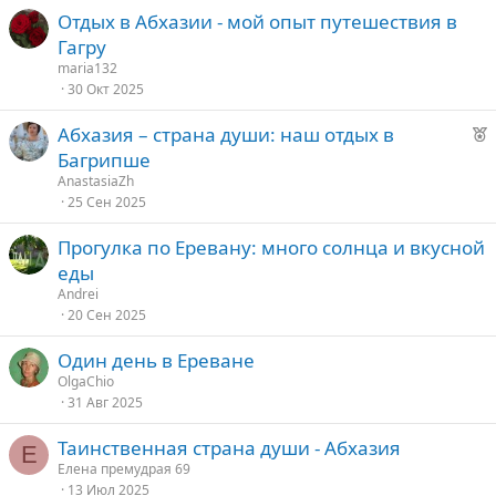
Отдых в Абхазии - мой опыт путешествия в
Гагру
maria132
30 Окт 2025
Р
Абхазия – страна души: наш отдых в
е
Багрипше
к
AnastasiaZh
о
25 Сен 2025
Прогулка по Еревану: много солнца и вкусной
е
еды
д
Andrei
20 Сен 2025
у
е
Один день в Ереване
OlgaChio
31 Авг 2025
Таинственная страна души - Абхазия
Е
Елена премудрая 69
13 Июл 2025