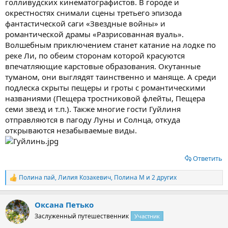
голливудских кинематографистов. В городе и
окрестностях снимали сцены третьего эпизода
фантастической саги «Звездные войны» и
романтической драмы «Разрисованная вуаль».
Волшебным приключением станет катание на лодке по
реке Ли, по обеим сторонам которой красуются
впечатляющие карстовые образования. Окутанные
туманом, они выглядят таинственно и маняще. А среди
подлеска скрыты пещеры и гроты с романтическими
названиями (Пещера тростниковой флейты, Пещера
семи звезд и т.п.). Также многие гости Гуйлиня
отправляются в пагоду Луны и Солнца, откуда
открываются незабываемые виды.
Ответить
Полина пай
,
Лилия Козакевич
,
Полина М
и 2 других
Р
е
а
Оксана Петько
к
ц
Заслуженный путешественник
Участник
и