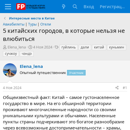
Вход
Регистрация
Интересные места в Китае
Авиабилеты
|
Туры
|
Отели
5 китайских городов, в которые нельзя не
влюбиться
А
Д
Т
Elena_lena
4 Ноя 2024
гуйлинь
дали
китай
куньмин
в
а
е
сучжоу
чэндэ
т
т
г
о
а
и
Elena_lena
р
н
т
Опытный путешественник
а
Участник
е
ч
м
а
4 Ноя 2024
#1
ы
л
а
Общеизвестный факт: Китай – самое густонаселенное
государство в мире. На его обширной территории
проживают многочисленные народности со своими
уникальными культурами и обычаями. Населенные
пункты страны подчеркивают это богатое разнообразие
через всевозможные достопримечательности – храмы,