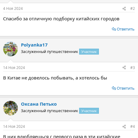
и
:
4 Ноя 2024
#2
Спасибо за отличную подборку китайских городов
Ответить
Polyanka17
Заслуженный путешественник
Участник
14 Ноя 2024
#3
В Китае не довелось побывать, а хотелось бы
Ответить
Оксана Петько
Заслуженный путешественник
Участник
14 Ноя 2024
#4
В них влюбляешься с первого раза в эти китайские