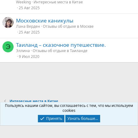
Weeking
Интересные места в Китае
25 Авг 2025
Московские каникулы
Лана Верден
Отзывы об отдыхе в Москве
25 Авг 2025
Таиланд – сказочное путешествие.
Э
Эллина
Отзывы об отдыхе в Таиланде
9 Июл 2020
Интересные места в Китае
Пользуясь нашим сайтом, вы соглашаетесь с тем, что мы используем
cookies
Контакты
Условия и правила
Политика конфиденциальности
Принять
Узнать больше...
Помощь
Главная
R
S
S