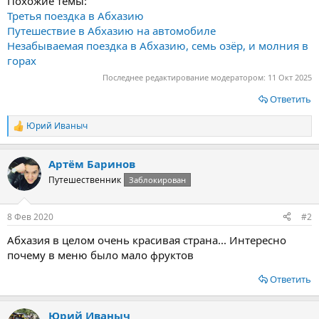
Похожие темы:
Третья поездка в Абхазию
Путешествие в Абхазию на автомобиле
Незабываемая поездка в Абхазию, семь озёр, и молния в
горах
Последнее редактирование модератором:
11 Окт 2025
Ответить
Юрий Иваныч
Р
е
а
Артём Баринов
к
ц
Путешественник
Заблокирован
и
и
:
8 Фев 2020
#2
Абхазия в целом очень красивая страна... Интересно
почему в меню было мало фруктов
Ответить
Юрий Иваныч