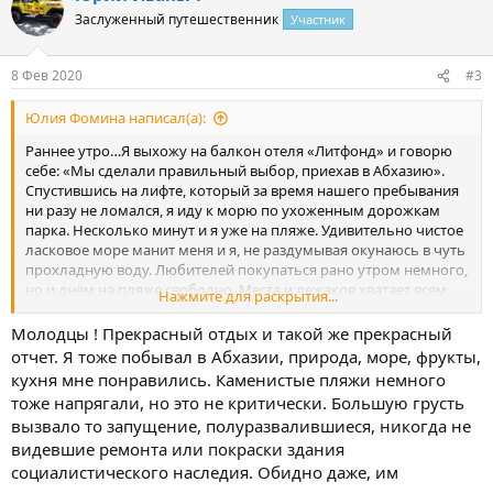
Заслуженный путешественник
Участник
8 Фев 2020
#3
Юлия Фомина написал(а):
Раннее утро…Я выхожу на балкон отеля «Литфонд» и говорю
себе: «Мы сделали правильный выбор, приехав в Абхазию».
Спустившись на лифте, который за время нашего пребывания
ни разу не ломался, я иду к морю по ухоженным дорожкам
парка. Несколько минут и я уже на пляже. Удивительно чистое
ласковое море манит меня и я, не раздумывая окунаюсь в чуть
прохладную воду. Любителей покупаться рано утром немного,
но и днём на пляже свободно. Места и лежаков хватает всем.
Нажмите для раскрытия...
Причём пляжный отдых на любой вкус: дети строят замки из
песка и гальки, большая часть взрослых отдыхает в тени
Молодцы ! Прекрасный отдых и такой же прекрасный
пицундских сосен, куда всё равно проникает ласковое солнце.
отчет. Я тоже побывал в Абхазии, природа, море, фрукты,
Там же под соснами можно под руководством инструктора
кухня мне понравились. Каменистые пляжи немного
заняться йогой.
тоже напрягали, но это не критически. Большую грусть
вызвало то запущение, полуразвалившиеся, никогда не
Море удивительно чистое. Единственно, что вызвало моё
видевшие ремонта или покраски здания
недовольство в первый же день
-
это галька, не очень крупная,
но создающая проблемы при заходе в море. Молодёжь не
социалистического наследия. Обидно даже, им
обращала на это внимание. А я на второй день решила