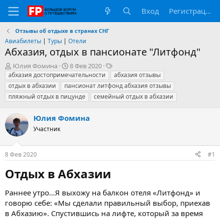
Вход
Регистрация
Отзывы об отдыхе в странах СНГ
Авиабилеты
|
Туры
|
Отели
Абхазия, отдых в пансионате "Литфонд"
А
Д
Т
Юлия Фомина
8 Фев 2020
в
а
е
абхазия достопримечательности
абхазия отзывы
т
т
г
отдых в абхазии
пансионат литфонд абхазия отзывы
о
а
и
пляжный отдых в пицунде
семейный отдых в абхазии
р
н
т
а
Юлия Фомина
е
ч
м
а
Участник
ы
л
а
8 Фев 2020
#1
Отдых в Абхазии​
Раннее утро…Я выхожу на балкон отеля «Литфонд» и
говорю себе: «Мы сделали правильный выбор, приехав
в Абхазию». Спустившись на лифте, который за время