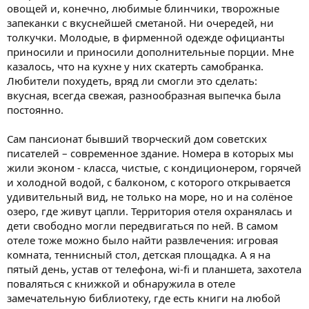
овощей и, конечно, любимые блинчики, творожные
запеканки с вкуснейшей сметаной. Ни очередей, ни
толкучки. Молодые, в фирменной одежде официанты
приносили и приносили дополнительные порции. Мне
казалось, что на кухне у них скатерть самобранка.
Любители похудеть, вряд ли смогли это сделать:
вкусная, всегда свежая, разнообразная выпечка была
постоянно.
Сам пансионат бывший творческий дом советских
писателей – современное здание. Номера в которых мы
жили эконом - класса, чистые, с кондиционером, горячей
и холодной водой, с балконом, с которого открывается
удивительный вид, не только на море, но и на солёное
озеро, где живут цапли. Территория отеля охранялась и
дети свободно могли передвигаться по ней. В самом
отеле тоже можно было найти развлечения: игровая
комната, теннисный стол, детская площадка. А я на
пятый день, устав от телефона, wi-fi и планшета, захотела
поваляться с книжкой и обнаружила в отеле
замечательную библиотеку, где есть книги на любой