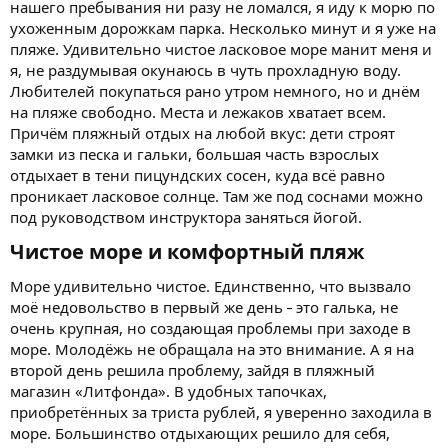
нашего пребывания ни разу не ломался, я иду к морю по
ухоженным дорожкам парка. Несколько минут и я уже на
пляже. Удивительно чистое ласковое море манит меня и
я, не раздумывая окунаюсь в чуть прохладную воду.
Любителей покупаться рано утром немного, но и днём
на пляже свободно. Места и лежаков хватает всем.
Причём пляжный отдых на любой вкус: дети строят
замки из песка и гальки, большая часть взрослых
отдыхает в тени пицундских сосен, куда всё равно
проникает ласковое солнце. Там же под соснами можно
под руководством инструктора заняться йогой.
Чистое море и комфортный пляж​
Море удивительно чистое. Единственно, что вызвало
моё недовольство в первый же день
-
это галька, не
очень крупная, но создающая проблемы при заходе в
море. Молодёжь не обращала на это внимание. А я на
второй день решила проблему, зайдя в пляжный
магазин «Литфонда». В удобных тапочках,
приобретённых за триста рублей, я уверенно заходила в
море. Большинство отдыхающих решило для себя,