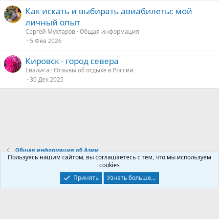
е
Как искать и выбирать авиабилеты: мой
личный опыт
Сергей Мухтаров
Общая информация
5 Фев 2026
Кировск - город севера
Евалиса
Отзывы об отдыхе в России
30 Дек 2025
Общая информация об Азии
Пользуясь нашим сайтом, вы соглашаетесь с тем, что мы используем
cookies
Контакты
Условия и правила
Политика конфиденциальности
Принять
Узнать больше...
Помощь
Главная
R
S
S