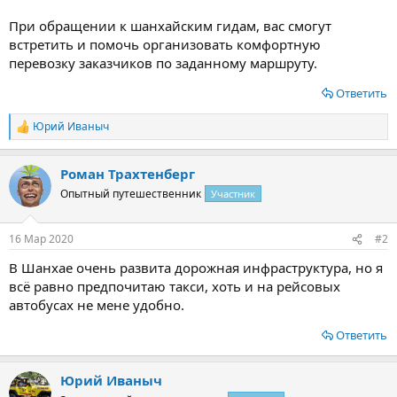
При обращении к шанхайским гидам, вас смогут
встретить и помочь организовать комфортную
перевозку заказчиков по заданному маршруту.
Ответить
Юрий Иваныч
Р
е
а
Роман Трахтенберг
к
ц
Опытный путешественник
Участник
и
и
:
16 Мар 2020
#2
В Шанхае очень развита дорожная инфраструктура, но я
всё равно предпочитаю такси, хоть и на рейсовых
автобусах не мене удобно.
Ответить
Юрий Иваныч