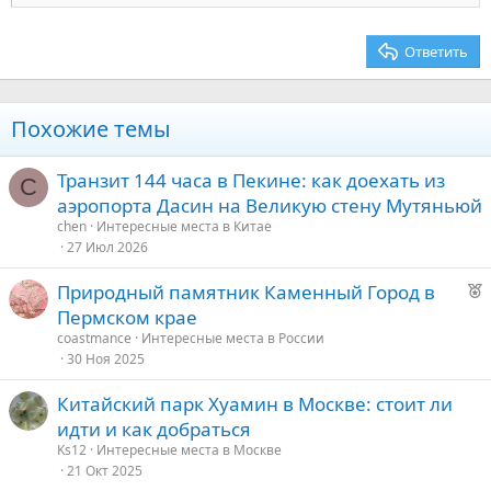
22
Times New Roman
26
Trebuchet MS
Ответить
Verdana
Похожие темы
Транзит 144 часа в Пекине: как доехать из
C
аэропорта Дасин на Великую стену Мутяньюй
chen
Интересные места в Китае
27 Июл 2026
Р
Природный памятник Каменный Город в
е
Пермском крае
к
coastmance
Интересные места в России
о
30 Ноя 2025
Китайский парк Хуамин в Москве: стоит ли
е
идти и как добраться
д
Ks12
Интересные места в Москве
21 Окт 2025
у