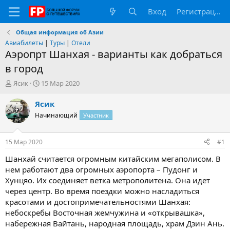
Вход
Регистрация
Общая информация об Азии
Авиабилеты
|
Туры
|
Отели
Аэропрт Шанхая - варианты как добраться
в город
А
Д
Ясик
15 Мар 2020
в
а
т
т
Ясик
о
а
Начинающий
Участник
р
н
т
а
е
ч
15 Мар 2020
#1
м
а
ы
л
Шанхай считается огромным китайским мегаполисом. В
а
нем работают два огромных аэропорта – Пудонг и
Хунцяо. Их соединяет ветка метрополитена. Она идет
через центр. Во время поездки можно насладиться
красотами и достопримечательностями Шанхая:
небоскребы Восточная жемчужина и «открывашка»,
набережная Вайтань, народная площадь, храм Дзин Ань.