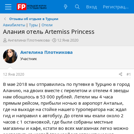
Вход
Регистрация
Отзывы об отдыхе в Турции
Авиабилеты
|
Туры
|
Отели
Алания отель Artemiss Princess
А
Д
Ангелина Плотникова
12 Янв 2020
в
а
т
т
Ангелина Плотникова
о
а
Участник
р
н
т
а
е
ч
12 Янв 2020
#1
м
а
ы
л
В мае 2018 мы отправились по путевке в Турцию в город
а
Аланию, на двоих вместе с перелетом и отелем 4 звезды
нам обошлось в 53 000 рублей. Летели мы 4 часа
прямым рейсом, прибыли ночью в аэропорт Антальи,
где на выходе на стойке нашего туроператора нас ждал
гид и направил к автобусу. До отеля мы ехали около 2
часов с 1 остановкой, где были собраны местные
магазины и кафе, кстати во всех магазинах легко можно