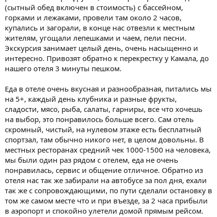
(сытный обед включен в стоимость) с бассейном,
горками и лежаками, провели там около 2 часов,
купались и загорали, в конце нас отвезли к местным
жителям, угощали лепешками и чаем, пели песни.
Экскурсия занимает целый день, очень насыщенно и
интересно. Привозят обратно к перекрестку у Камала, до
нашего отеля 3 минуты пешком.
Еда в отеле очень вкусная и разнообразная, питались мы
на 5+, каждый день клубника и разные фрукты,
сладости, мясо, рыба, салаты, гарниры, все что хочешь
на выбор, это понравилось больше всего. Сам отель
скромный, чистый, на нулевом этаже есть бесплатный
спортзал, там обычно никого нет, в целом довольны. В
местных ресторанах средний чек 1000-1500 на человека,
мы были один раз рядом с отелем, еда не очень
понравилась, сервис и общение отличное. Обратно из
отеля нас так же забирали на автобусе за пол дня, ехали
так же с сопровождающими, по пути сделали остановку в
том же самом месте что и при въезде, за 2 часа прибыли
в аэропорт и спокойно улетели домой прямым рейсом.