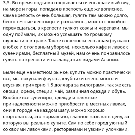
3,5. Во время подъема открывается очень красивый вид
на море и горы, попадая в крепость еще живописнее.
Сама крепость очень большая, гулять там можно долго,
бесконечные лестницы и развалины, можно спокойно
перемещаться, в крепости гуляют козлы и черепахи, мы
одну поймали, их можно услышать по громкому
шуршанию в траве. Также в крепости есть храм (пускают
в юбке и с головным убором), несколько кафе и лавок с
сувенирами, бесплатный музей, нам очень понравилось
гулять по крепости и наслаждаться видами Алании.
Были еще на местном рынке, купить можно практически
все, мы покупали фрукты, клубники очень много и
вкусная, примерно 1,5 доллара за килограмм, так же есть
овощи, орехи, специи, чай, различная одежда и обувь.
Вообще все сувениры, одежду и пляжные
принадлежности можно приобрести в местных лавках,
они в городе на каждом шагу, можно хорошо
сторговаться, это нормально, главное называть цену, за
которую вы реально купите. Сам по себе город уютный
со своими лавочками, ресторанами и узкими улочками,