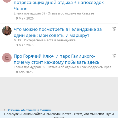
е
потрясающих дней отдыха + напоследок
к
д
Чечня
о
у
Елена премудрая 69
Отзывы об отдыхе на Кавказе
е
9 Май 2026
е
Р
Что можно посмотреть в Геленджике за
е
д
один день: мои советы и маршрут
к
у
Milka
Интересные места в Геленджике
о
е
3 Мар 2026
Р
Про Горячий Ключ и парк Галицкого-
е
Е
е
почему стоит каждому побывать здесь
к
д
Елена премудрая 69
Отзывы об отдыхе в Краснодарском крае
о
8 Апр 2026
у
е
е
д
у
е
Отзывы об отдыхе в Турции
Пользуясь нашим сайтом, вы соглашаетесь с тем, что мы используем