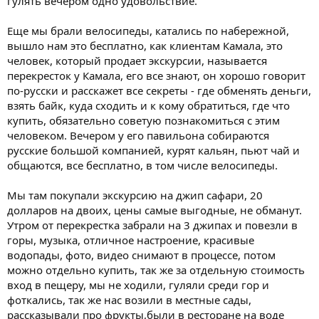
гулять вечером одно удовольствие.
Еще мы брали велосипеды, катались по набережной,
вышло нам это бесплатно, как клиентам Камала, это
человек, который продает экскурсии, называется
перекресток у Камала, его все знают, он хорошо говорит
по-русски и расскажет все секреты - где обменять деньги,
взять байк, куда сходить и к кому обратиться, где что
купить, обязательно советую познакомиться с этим
человеком. Вечером у его павильона собираются
русские большой компанией, курят кальян, пьют чай и
общаются, все бесплатно, в том числе велосипеды.
Мы там покупали экскурсию на джип сафари, 20
долларов на двоих, цены самые выгодные, не обманут.
Утром от перекрестка забрали на 3 джипах и повезли в
горы, музыка, отличное настроение, красивые
водопады, фото, видео снимают в процессе, потом
можно отдельно купить, так же за отдельную стоимость
вход в пещеру, мы не ходили, гуляли среди гор и
фоткались, так же нас возили в местные сады,
рассказывали про фрукты,были в ресторане на воде