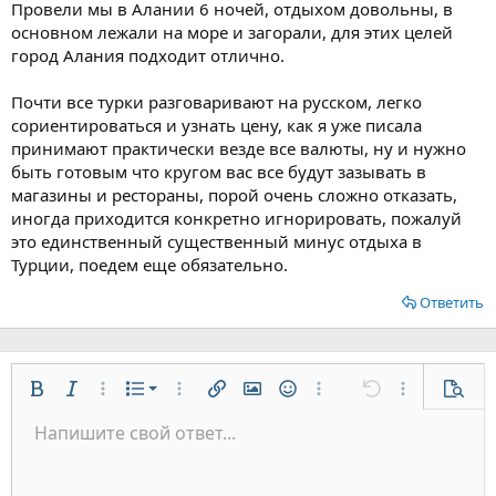
Провели мы в Алании 6 ночей, отдыхом довольны, в
основном лежали на море и загорали, для этих целей
город Алания подходит отлично.
Почти все турки разговаривают на русском, легко
сориентироваться и узнать цену, как я уже писала
принимают практически везде все валюты, ну и нужно
быть готовым что кругом вас все будут зазывать в
магазины и рестораны, порой очень сложно отказать,
иногда приходится конкретно игнорировать, пожалуй
это единственный существенный минус отдыха в
Турции, поедем еще обязательно.
Ответить
Нумерованный список
Жирный
Курсив
Дополнительно...
Список
Дополнительно...
Вставить ссылку
Вставить изображение
Смайлы
Дополнительно...
Отменить
Дополнительн
Предп
Маркированный список
Напишите свой ответ...
По левому краю
9
Обычный
Сохранить черновик
Arial
Размер шрифта
Выравнивание
Цитата
Повторить
Медиа
Переключить режим работы редактора
Цвет текста
Формат параграфа
Вставить таблицу
Удалить форматирование
Шрифт
Вставить горизонтальную линию
Черновики
Зачёркнутый
Спойлер
Подчёркнутый
Код
Однострочный код
Однострочный спойлер
Увеличить отступ
10
Удалить черновик
По центру
Заголовок 1
Book Antiqua