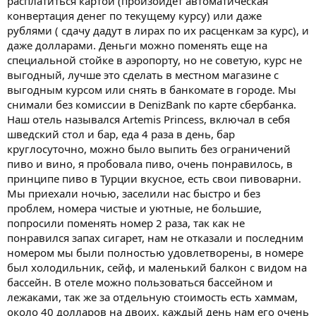
расплатиться картой (произойдет автоматическая
конвертация денег по текущему курсу) или даже
рублями ( сдачу дадут в лирах по их расценкам за курс), и
даже долларами. Деньги можно поменять еще на
специальной стойке в аэропорту, но не советую, курс не
выгодный, лучше это сделать в местном магазине с
выгодным курсом или снять в банкомате в городе. Мы
снимали без комиссии в DenizBank по карте сбербанка.
Наш отель назывался Artemis Princess, включал в себя
шведский стол и бар, еда 4 раза в день, бар
круглосуточно, можно было выпить без ограничений
пиво и вино, я пробовала пиво, очень понравилось, в
принципе пиво в Турции вкусное, есть свои пивоварни.
Мы приехали ночью, заселили нас быстро и без
проблем, номера чистые и уютные, не большие,
попросили поменять номер 2 раза, так как не
понравился запах сигарет, нам не отказали и последним
номером мы были полностью удовлетворены, в номере
был холодильник, сейф, и маленький балкон с видом на
бассейн. В отеле можно пользоваться бассейном и
лежаками, так же за отдельную стоимость есть хаммам,
около 40 долларов на двоих, каждый день нам его очень