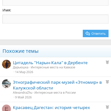
Уменьшить отступ
12
Courier New
По правому краю
Заголовок 2
15
Georgia
Выравнивание текста
Имя
Заголовок 3
18
Tahoma
22
Times New Roman
26
Trebuchet MS
Ответить
Verdana
Похожие темы
Р
Цитадель "Нарын-Кала" в Дербенте
е
Дарьюшка
Интересные места на Кавказе
14 Мар 2026
к
о
Р
Этнографический парк-музей «Этномир» в
е
Калужской области
е
к
AlexandraZhu
Интересные места в России
о
9 Май 2026
д
у
Р
Красавец Дагестан: история четырех
е
Е
е