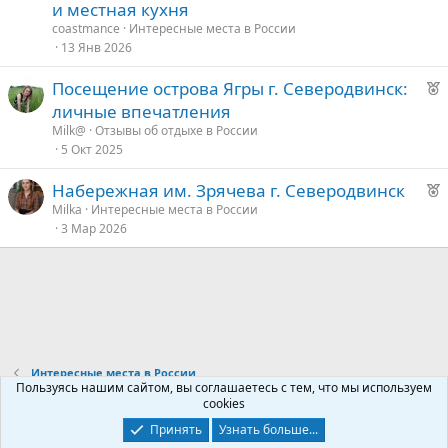
к
д
и местная кухня
о
у
coastmance
Интересные места в России
е
13 Янв 2026
е
Р
Посещение острова Ягры г. Северодвинск:
е
д
личные впечатления
к
у
Milk@
Отзывы об отдыхе в России
о
е
5 Окт 2025
Р
Набережная им. Зрячева г. Северодвинск
е
е
Milka
Интересные места в России
3 Мар 2026
к
д
о
у
е
е
д
у
Интересные места в России
е
Пользуясь нашим сайтом, вы соглашаетесь с тем, что мы используем
cookies
Контакты
Условия и правила
Политика конфиденциальности
Принять
Узнать больше...
Помощь
Главная
R
S