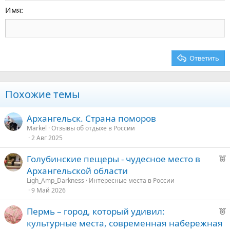
Заголовок 2
15
Georgia
Выравнивание текста
Имя
Заголовок 3
18
Tahoma
22
Times New Roman
26
Trebuchet MS
Ответить
Verdana
Похожие темы
Архангельск. Страна поморов
Markel
Отзывы об отдыхе в России
2 Авг 2025
Р
Голубинские пещеры - чудесное место в
е
Архангельской области
к
Ligh_Amp_Darkness
Интересные места в России
о
9 Май 2026
Р
Пермь – город, который удивил:
е
е
культурные места, современная набережная