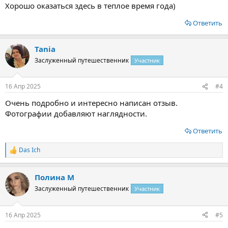
Хорошо оказаться здесь в теплое время года)
Ответить
Tania
Заслуженный путешественник
Участник
16 Апр 2025
#4
Очень подробно и интересно написан отзыв.
Фотографии добавляют наглядности.
Ответить
Das Ich
Р
е
а
Полина М
к
ц
Заслуженный путешественник
Участник
и
и
:
16 Апр 2025
#5