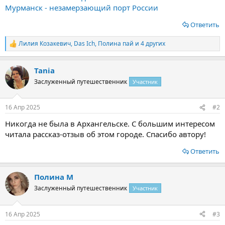
Мурманск - незамерзающий порт России
Ответить
Лилия Козакевич
,
Das Ich
,
Полина пай
и 4 других
Р
е
а
Tania
к
ц
Заслуженный путешественник
Участник
и
и
:
16 Апр 2025
#2
Никогда не была в Архангельске. С большим интересом
читала рассказ-отзыв об этом городе. Спасибо автору!
Ответить
Полина М
Заслуженный путешественник
Участник
16 Апр 2025
#3