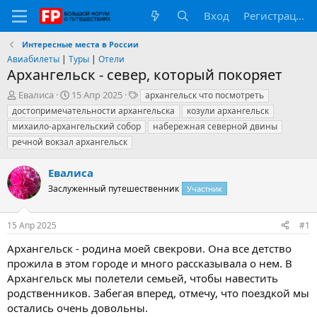
Вход
Регистрация
Интересные места в России
Авиабилеты
|
Туры
|
Отели
Архангельск - север, который покоряет
А
Д
Т
Евалиса
15 Апр 2025
архангельск что посмотреть
в
а
е
достопримечательности архангельска
козули архангельск
т
т
г
михаило-архангельский собор
набережная северной двины
о
а
и
речной вокзал архангельск
р
н
т
а
е
ч
Евалиса
м
а
Заслуженный путешественник
Участник
ы
л
а
15 Апр 2025
#1
Архангельск - родина моей свекрови. Она все детство
прожила в этом городе и много рассказывала о нем. В
Архангельск мы полетели семьей, чтобы навестить
родственников. Забегая вперед, отмечу, что поездкой мы
остались очень довольны.