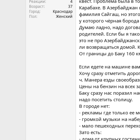
квест. Проблема была в то
Реакции
4
Возраст
37
Карабахе. В Азербайджан
Город
Краснодар
фамилия Сайгаш, но этого
Пол
Женский
у которого чёрная борода
Думаю ладно, надо догов
родителей. Если бы я так
это не про Азербайджанск
ли возвращаться домой. К
От границы до Баку 160 к
Если едете на машине вам
Хочу сразу отметить доро
ч. Манера езды своеобраз
Цены на бензин на всех за
Баку сразу нас поразил н
надо посетить столицу.
В городе нет:
- рекламы где только ее 
- громкой музыки на наб
- мало пешеходных перех
Зато есть:
- дома от крупных гостин