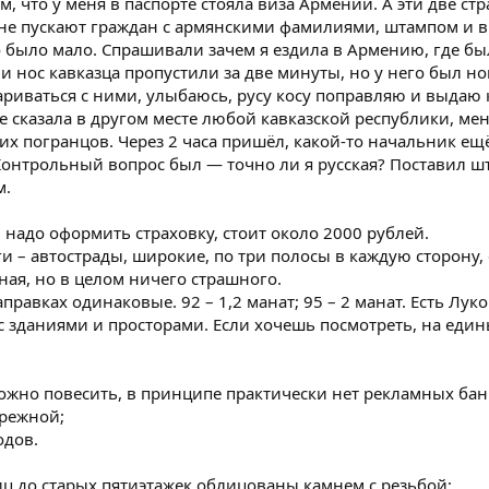
м, что у меня в паспорте стояла виза Армении. А эти две с
 не пускают граждан с армянскими фамилиями, штампом и в
 было мало. Спрашивали зачем я ездила в Армению, где был
 и нос кавказца пропустили за две минуты, но у него был н
ариваться с ними, улыбаюсь, русу косу поправляю и выдаю
ое сказала в другом месте любой кавказской республики, ме
их погранцов. Через 2 часа пришёл, какой-то начальник ещё 
онтрольный вопрос был — точно ли я русская? Поставил шт
м.
 надо оформить страховку, стоит около 2000 рублей.
ги – автострады, широкие, по три полосы в каждую сторону,
ная, но в целом ничего страшного.
правках одинаковые. 92 – 1,2 манат; 95 – 2 манат. Есть Луко
ас зданиями и просторами. Если хочешь посмотреть, на еди
можно повесить, в принципе практически нет рекламных бан
ережной;
одов.
иц до старых пятиэтажек облицованы камнем с резьбой;