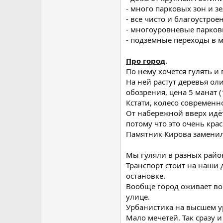
- много парковых зон и з
- все чисто и благоустрое
- многоуровневые парковк
- подземные переходы в м
Про город
.
По нему хочется гулять и
На ней растут деревья ол
обозрения, цена 5 манат (
Кстати, колесо современ
От набережной вверх идёт
потому что это очень крас
Памятник Кирова заменил
Мы гуляли в разных район
Транспорт стоит на наши 
остановке.
Вообще город оживает во
улице.
Урбанистика на высшем ур
Мало мечетей. Так сразу 