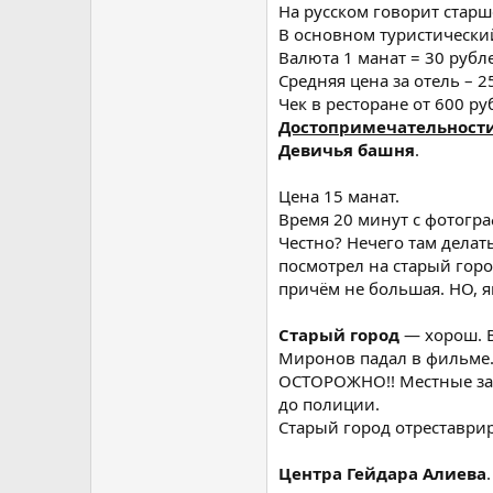
На русском говорит старш
В основном туристический
Валюта 1 манат = 30 рубл
Средняя цена за отель – 2
Чек в ресторане от 600 ру
Достопримечательност
Девичья башня
.
Цена 15 манат.
Время 20 минут с фотогр
Честно? Нечего там делать
посмотрел на старый горо
причём не большая. НО, 
Старый город
— хорош. В
Миронов падал в фильме
ОСТОРОЖНО!! Местные зара
до полиции.
Старый город отреставри
Центра Гейдара Алиева