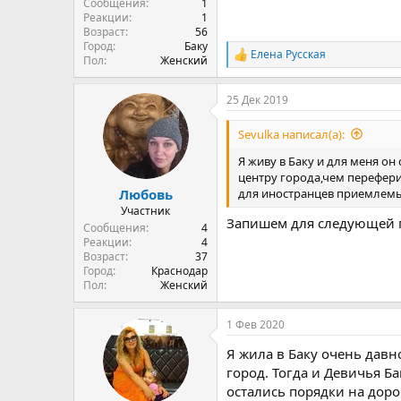
Сообщения
1
Реакции
1
Возраст
56
Город
Баку
Елена Русская
Р
Пол
Женский
е
а
25 Дек 2019
к
ц
и
Sevulka написал(а):
и
:
Я живу в Баку и для меня о
центру города,чем перефери
для иностранцев приемлемы
Любовь
Участник
Запишем для следующей 
Сообщения
4
Реакции
4
Возраст
37
Город
Краснодар
Пол
Женский
1 Фев 2020
Я жила в Баку очень давн
город. Тогда и Девичья 
остались порядки на доро