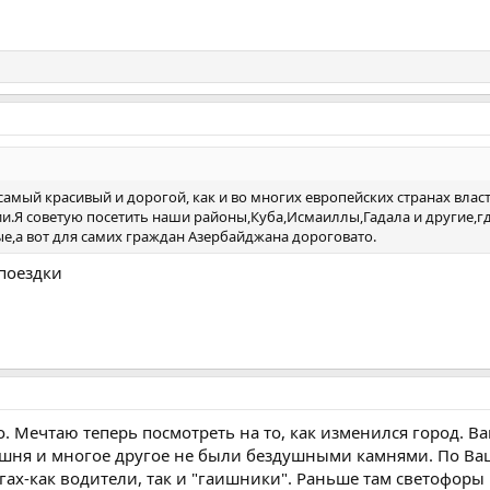
н самый красивый и дорогой, как и во многих европейских странах вл
и.Я советую посетить наши районы,Куба,Исмаиллы,Гадала и другие,гд
е,а вот для самих граждан Азербайджана дороговато.
поездки
о. Мечтаю теперь посмотреть на то, как изменился город. 
Башня и многое другое не были бездушными камнями. По Ва
гах-как водители, так и "гаишники". Раньше там светофоры 