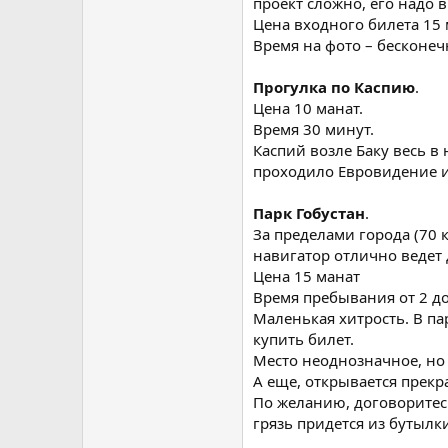
проект сложно, его надо 
Цена входного билета 15
Время на фото – бесконеч
Прогулка по Каспию
.
Цена 10 манат.
Время 30 минут.
Каспий возле Баку весь в
проходило Евровидение и 
Парк Гобустан
.
За пределами города (70 
навигатор отлично ведет 
Цена 15 манат
Время пребывания от 2 до
Маленькая хитрость. В па
купить билет.
Место неоднозначное, но
А еще, открывается прек
По желанию, договоритесь
грязь придется из бутылки