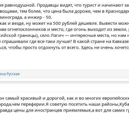
я равнодушной. Продавцы видят, что турист и начинают за
ощами, тем более, что цена была дороже, чем в Краснодаре
 винограда, а инжир - 50.
, как и везде, ну может на 500 рублей дешевле. Вывести мож
рам огнепоклонников и место, где огонь выходит из земли,
ссийской границы), село Лагич — интересные места, но нам 
 спрашивали где все-таки лучше? В какой стране на Кавказе.
ься, чтобы просто отдохнуть от всего. Здесь не очень хочет
ена Русская
 он самый красивый и дорогой, как и во многих европейски
орода,чем переферии.Я советую посетить наши районы,Куба
правда цены для иностранцев приемлемые,а вот для самих 