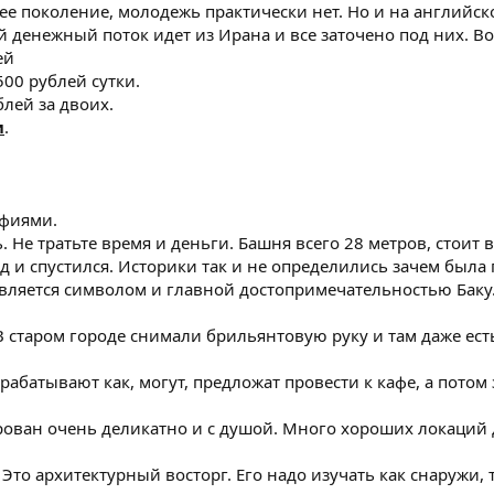
ее поколение, молодежь практически нет. Но и на английск
 денежный поток идет из Ирана и все заточено под них. Вот
ей
500 рублей сутки.
блей за двоих.
и
.
афиями.
. Не тратьте время и деньги. Башня всего 28 метров, стоит в
д и спустился. Историки так и не определились зачем была 
является символом и главной достопримечательностью Баку
 старом городе снимали брильянтовую руку и там даже есть
.
батывают как, могут, предложат провести к кафе, а потом з
рован очень деликатно и с душой. Много хороших локаций 
. Это архитектурный восторг. Его надо изучать как снаружи