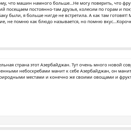
му, что машин намного больше...Не могу поверить, что фр
й посещаем постоянно-там друзья, колесим по горам и поку
 Баку были, я больше нигде не встретила. А как там готовя
е, не помню как блюдо называется, но помню вкус...Короче,
ельная страна этот Азербайджан. Тут очень много новой со
менными небоскребами манит к себе Азербайджан, он мани
природными местами и конечно же своими овощами и фрук