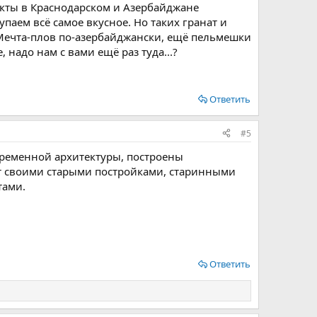
укты в Краснодарском и Азербайджане
паем всё самое вкусное. Но таких гранат и
т! Мечта-плов по-азербайджански, ещё пельмешки
 надо нам с вами ещё раз туда...?
Ответить
#5
временной архитектуры, построены
т своими старыми постройками, старинными
тами.
Ответить