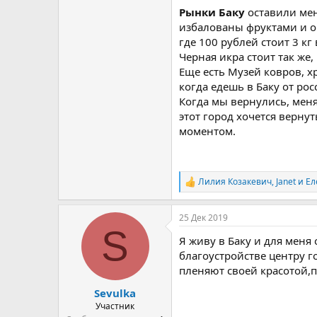
Рынки Баку
оставили мен
избалованы фруктами и ов
где 100 рублей стоит 3 кг
Черная икра стоит так же
Еще есть Музей ковров, х
когда едешь в Баку от ро
Когда мы вернулись, меня
этот город хочется вернут
моментом.
Лилия Козакевич
,
Janet
и
Ел
Р
е
а
25 Дек 2019
к
S
ц
Я живу в Баку и для меня
и
и
благоустройстве центру г
:
пленяют своей красотой,
Sevulka
Участник