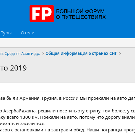
Туры
Отели
я, Средняя Азия и др.
Общая информация о странах СНГ
ето 2019
аза были Армения, Грузия, в России мы проехали на авто Да
о Азербайджана, решили посетить эту страну, тем более, у с
ку всего 1300 км. Поехали на авто, потому что дорогу зна
иехать и заселиться.
часов с остановками на завтрак и обед. Наши погранцы проп