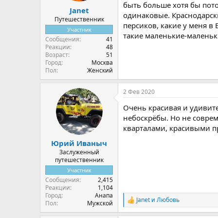
быть больше хотя бы пото
Janet
одинаковые. Краснодарски
Путешественник
персиков, какие у меня в
Участник
такие маленькие-маленьки
Сообщения
41
Реакции
48
Возраст
51
Город
Москва
Пол
Женский
2 Фев 2020
Очень красивая и удивит
небоскрёбы. Но не совре
кварталами, красивыми 
Юрий Иваныч
Заслуженный
путешественник
Участник
Сообщения
2,415
Реакции
1,104
Город
Анапа
Janet
и
Любовь
Р
Пол
Мужской
е