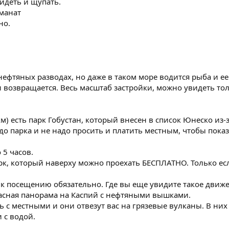
видеть и щупать.
 манат
но.
 нефтяных разводах, но даже в таком море водится рыба и ее
возвращается. Весь масштаб застройки, можно увидеть тол
км) есть парк Гобустан, который внесен в список Юнеско из-
до парка и не надо просить и платить местным, чтобы показ
 5 часов.
рк, который наверху можно проехать БЕСПЛАТНО. Только есл
 к посещению обязательно. Где вы еще увидите такое дви
расная панорама на Каспий с нефтяными вышками.
 с местными и они отвезут вас на грязевые вулканы. В них
 с водой.