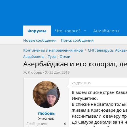
Форумы
Что нового?
Авиабилеты
Новые сообщения
Поиск сообщений
Континенты и направления мира
СНГ: Беларусь, Абхази
Авиабилеты
|
Туры
|
Отели
Азербайджан и его колорит, л
А
Д
Любовь
25 Дек 2019
в
а
т
т
25 Дек 2019
о
а
В моем списке стран Кавк
р
н
т
а
Ингушетию.
е
ч
В списке не хватало тольк
м
а
Живем в Краснодаре до Ба
Любовь
ы
л
Рассчитывали к вечеру пр
а
Участник
До Самура доехали за 14 
Сообщения
4