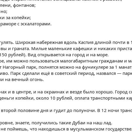
елени, фонтанов;
нно;
и за копейки;
раморе с эскалаторами.
 гулять. Широкая набережная вдоль Каспия длиной почти в 
ивы и граната. Милые маленькие кафешки и никаких приста
150 рублей). Вид открывается на город и на море.
ное, им можно пользоваться малогабаритным гражданам и м
 Нагорный парк, полнятся можно на фуникулере за 1 манат (
иво. Парк сделали ещё в советский период, назвался — парк 
и на вечный огонь.
ах и в центре, и на окраинах и везде было хорошо. Город с
деньги копейки, около 10 рублей, оплата транспортными к
 второй половине дня и гудит до полуночи. В 12 ночи тра
овне, знаете, получились такие Дубаи на наш лад.
и не поймешь, что находишься в мусульманском государств