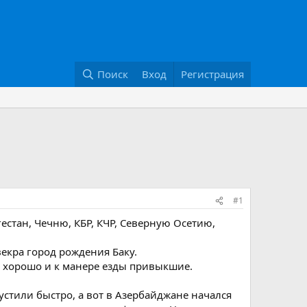
Поиск
Вход
Регистрация
#1
гестан, Чечню, КБР, КЧР, Северную Осетию,
векра город рождения Баку.
ли хорошо и к манере езды привыкшие.
устили быстро, а вот в Азербайджане начался