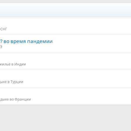
 СНГ
? во время пандемии
АЭ
 жильё в Индии
дыхе в Турции
тдыхе во Франции