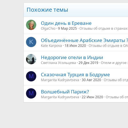
Похожие темы
Один день в Ереване
OlgaChio
9 Мар 2025
Отзывы об отдыхе в странах
Объединённые Арабские Эмираты ?
K
Kate Karpova
18 Июн 2020
Отзывы об отдыхе в О
Недорогие отели в Индии
Светлана Усольцева
29 Дек 2019
Отели и другое
Сказочная Турция в Бодруме
M
Margarita Kudryavtseva
30 Авг 2020
Отзывы об от
Волшебный Париж?
M
Margarita Kudryavtseva
22 Июн 2020
Отзывы об о