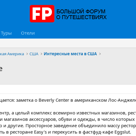
Туры
Отели
ская Америка
США
Интересные места в США
е
ется: заметка о Beverly Center в американском Лос-Анджел
ентр, а целый комплекс всемирно известных магазинов, ре
и магазинов аксессуаров, обуви и одежды, в число которых 
gamo и другие. Просторное заведение объединило массу рест
ь в ресторане Easy's и перекусить в фастфуд-кафе Eggslut.