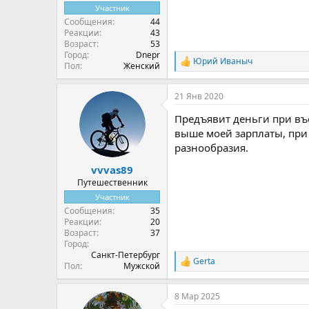
Участник
Сообщения
44
Реакции
43
Возраст
53
Город
Dnepr
Юрий Иваныч
Р
Пол
Женский
е
а
21 Янв 2020
к
ц
Предъявит деньги при въе
и
и
выше моей зарплаты, при
:
разнообразия.
vvvas89
Путешественник
Участник
Сообщения
35
Реакции
20
Возраст
37
Город
Санкт-Петербург
Gerta
Р
Пол
Мужской
е
а
8 Мар 2025
к