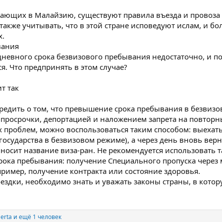
вающих в Малайзию, существуют правила въезда и провоза 
 также учитывать, что в этой стране исповедуют ислам, и 
.
вания
-дневного срока безвизового пребывания недостаточно, и 
я. Что предпринять в этом случае?
т так
редить о том, что превышение срока пребывания в безвизо
 просрочки, депортацией и наложением запрета на повторн
 проблем, можно воспользоваться таким способом: выехать
 государства в безвизовом режиме), а через день вновь вер
носит название виза-ран. Не рекомендуется использовать та
рока пребывания: получение Специального пропуска через 
ример, получение контракта или состояние здоровья.
ездки, необходимо знать и уважать законы страны, в котор
erta
и ещё 1 человек