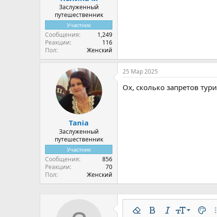
Заслуженный
путешественник
Участник
Сообщения
1,249
Реакции
116
Пол
Женский
25 Мар 2025
Ох, сколько запретов тур
Tania
Заслуженный
путешественник
Участник
Сообщения
856
Реакции
70
Пол
Женский
9
Удалить форматирован
Жирный
Курсив
Размер шр
Цвет 
До