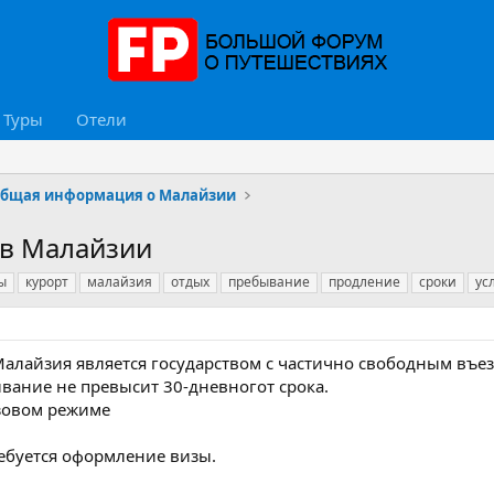
Туры
Отели
бщая информация о Малайзии
 в Малайзии
ы
курорт
малайзия
отдых
пребывание
продление
сроки
ус
Малайзия является государством с частично свободным въе
бывание не превысит 30-дневногот срока.
изовом режиме
ребуется оформление визы.