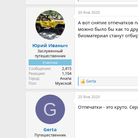
е
а
20 Янв 2020
к
ц
А вот снятие отпечатков п
и
и
можно было бы как то дру
:
биоматериал станут отбира
Юрий Иваныч
Заслуженный
путешественник
Участник
Сообщения
2,415
Реакции
1,104
Город
Анапа
Gerta
Р
Пол
Мужской
е
а
20 Янв 2020
к
G
ц
Отпечатки - это круто. Се
и
и
:
Gerta
Путешественник