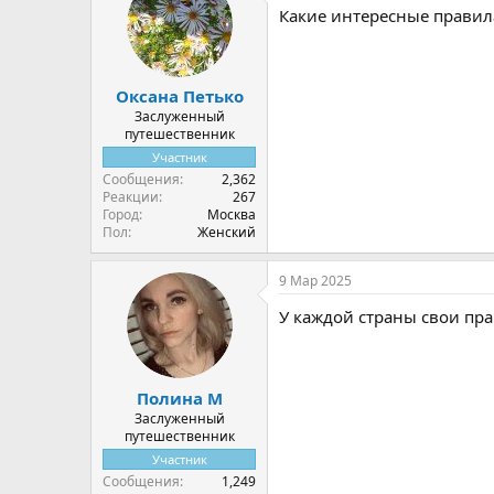
ц
Какие интересные правила
и
и
:
Оксана Петько
Заслуженный
путешественник
Участник
Сообщения
2,362
Реакции
267
Город
Москва
Пол
Женский
9 Мар 2025
У каждой страны свои пра
Полина М
Заслуженный
путешественник
Участник
Сообщения
1,249