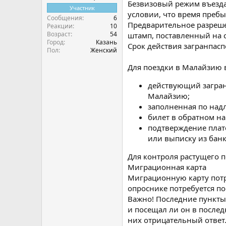
Безвизовый режим въезда
Участник
условии, что время преб
Сообщения
6
Предварительное разрешен
Реакции
10
Возраст
54
штамп, поставленный на с
Город
Казань
Срок действия загранпасп
Пол
Женский
Для поездки в Малайзию 
действующий заграни
Малайзию;
заполненная по над
билет в обратном на
подтверждение плат
или выписку из банк
Для контроля растущего п
Миграционная карта
Миграционную карту потр
опроснике потребуется по
Важно! Последние пункты
и посещал ли он в после
них отрицательный ответ