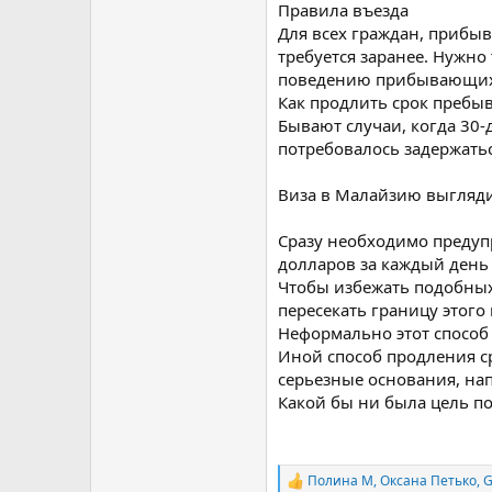
Правила въезда
Для всех граждан, прибы
требуется заранее. Нужно
поведению прибывающих
Как продлить срок пребы
Бывают случаи, когда 30
потребовалось задержатьс
Виза в Малайзию выгляди
Сразу необходимо предуп
долларов за каждый день
Чтобы избежать подобных
пересекать границу этого
Неформально этот способ 
Иной способ продления с
серьезные основания, нап
Какой бы ни была цель по
Полина М
,
Оксана Петько
,
G
Р