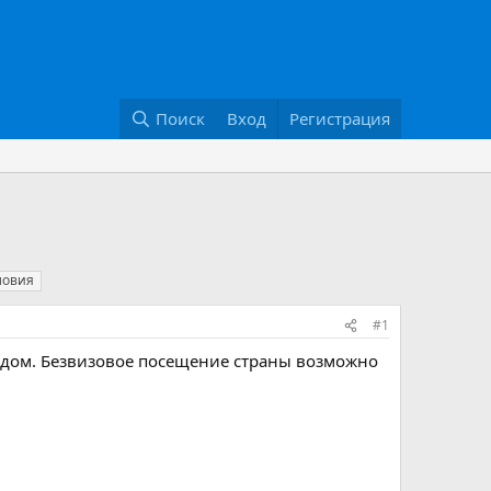
Поиск
Вход
Регистрация
ловия
#1
здом. Безвизовое посещение страны возможно