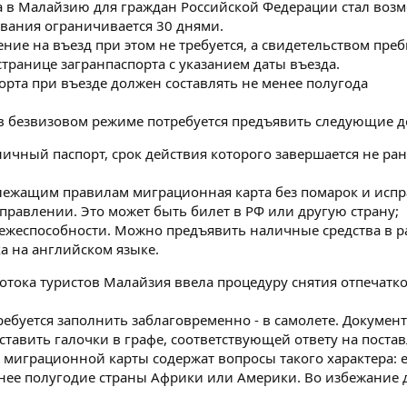
 в Малайзию для граждан Российской Федерации стал возм
ывания ограничивается 30 днями.
ие на въезд при этом не требуется, а свидетельством пре
транице загранпаспорта с указанием даты въезда.
орта при въезде должен составлять не менее полугода
в безвизовом режиме потребуется предъявить следующие д
чный паспорт, срок действия которого завершается не ране
лежащим правилам миграционная карта без помарок и испр
правлении. Это может быть билет в РФ или другую страну;
ежеспособности. Можно предъявить наличные средства в ра
а на английском языке.
отока туристов Малайзия ввела процедуру снятия отпечатко
ебуется заполнить заблаговременно - в самолете. Докумен
ставить галочки в графе, соответствующей ответу на поста
 миграционной карты содержат вопросы такого характера: 
днее полугодие страны Африки или Америки. Во избежание
.