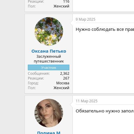
Реакции
116
Пол
Женский
9 Мар 2025
Нужно соблюдать все пра
Оксана Петько
Заслуженный
путешественник
Участник
Сообщения
2,362
Реакции
267
Город
Москва
Пол
Женский
11 Мар 2025
Обязательно нужно запол
Полина М