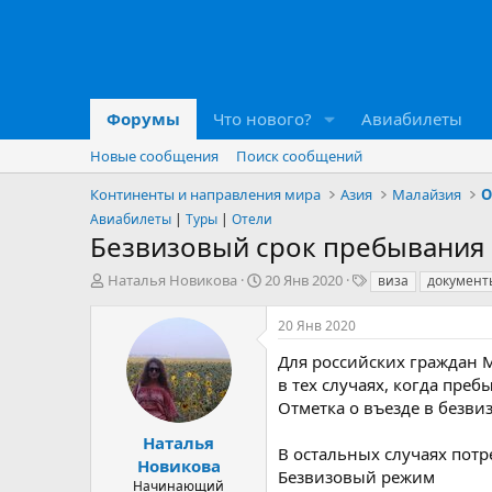
Форумы
Что нового?
Авиабилеты
Новые сообщения
Поиск сообщений
Континенты и направления мира
Азия
Малайзия
О
Авиабилеты
|
Туры
|
Отели
Безвизовый срок пребывания
А
Д
Т
Наталья Новикова
20 Янв 2020
виза
документ
в
а
е
т
т
г
20 Янв 2020
о
а
и
р
н
Для российских граждан 
т
а
в тех случаях, когда пре
е
ч
Отметка о въезде в безв
м
а
ы
л
Наталья
В остальных случаях пот
а
Новикова
Безвизовый режим
Начинающий