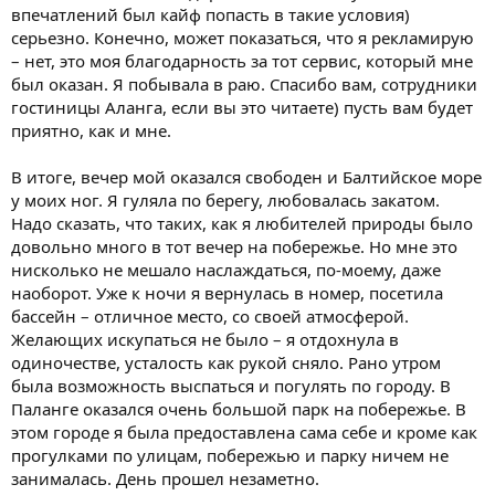
впечатлений был кайф попасть в такие условия)
серьезно. Конечно, может показаться, что я рекламирую
– нет, это моя благодарность за тот сервис, который мне
был оказан. Я побывала в раю. Спасибо вам, сотрудники
гостиницы Аланга, если вы это читаете) пусть вам будет
приятно, как и мне.
В итоге, вечер мой оказался свободен и Балтийское море
у моих ног. Я гуляла по берегу, любовалась закатом.
Надо сказать, что таких, как я любителей природы было
довольно много в тот вечер на побережье. Но мне это
нисколько не мешало наслаждаться, по-моему, даже
наоборот. Уже к ночи я вернулась в номер, посетила
бассейн – отличное место, со своей атмосферой.
Желающих искупаться не было – я отдохнула в
одиночестве, усталость как рукой сняло. Рано утром
была возможность выспаться и погулять по городу. В
Паланге оказался очень большой парк на побережье. В
этом городе я была предоставлена сама себе и кроме как
прогулками по улицам, побережью и парку ничем не
занималась. День прошел незаметно.