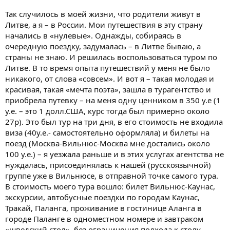
Так случилось в моей жизни, что родители живут в
Литве, а я – в России. Мои путешествия в эту страну
начались в «нулевые». Однажды, собираясь в
очередную поездку, задумалась – в Литве бываю, а
страны не знаю. И решилась воспользоваться туром по
Литве. В то время опыта путешествий у меня не было
никакого, от слова «совсем». И вот я – такая молодая и
красивая, такая «мечта поэта», зашла в турагентство и
приобрела путевку – на меня одну ценником в 350 у.е (1
у.е. – это 1 долл.США, курс тогда был примерно около
27р). Это был тур на три дня, в его стоимость не входила
виза (40у.е.- самостоятельно оформляла) и билеты на
поезд (Москва-Вильнюс-Москва мне достались около
100 у.е.) – я уезжала раньше и в этих услугах агентства не
нуждалась, присоединялась к нашей (русскоязычной)
группе уже в Вильнюсе, в отправной точке самого тура.
В стоимость моего тура вошло: билет Вильнюс-Каунас,
экскурсии, автобусные поездки по городам Каунас,
Тракай, Паланга, проживание в гостинице Аланга в
городе Паланге в одноместном номере и завтраком
«шведский стол», без ограничения подхода к столу,