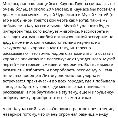
Москвы, направляющийся в Каунас. Группа собралась не
очень большая около 20 человек, в Каунасе мы посетили
два местных музея – музей Чурлёниса и Музей чертей (с
его необычной трактовкой черта как черта), также мы
побывали в Каунасском замке. Музей Чурлёниса будет
интересен тем, кого волнует живопись. Рассмотреть и
насладиться, как в любой организованной экскурсии не
дадут, конечно, как и самостоятельно изучить, но
экскурсоводы хорошо знают тему, интересно
рассказывают, это точно надолго запомниться и оставит
хорошее впечатление-послевкусие от увиденного. Музей
чертей – интересен, смешен и необычен. Вот все вместе
размешать, взболтать и попробовать рекомендую. Тема
нечистых вообще в Литве довольно популярна и
встречается практически во всех городах, где я побывала
– везде найдется уголок, где местные вас напичкают
рассказами и прибаутками на эту тему, еще и игрушечку-
побрякушечку приобретете и не заметите как.
А вот Каунасский замок…Оставил странное впечатление,
наверное потому, что очень огромная разница между