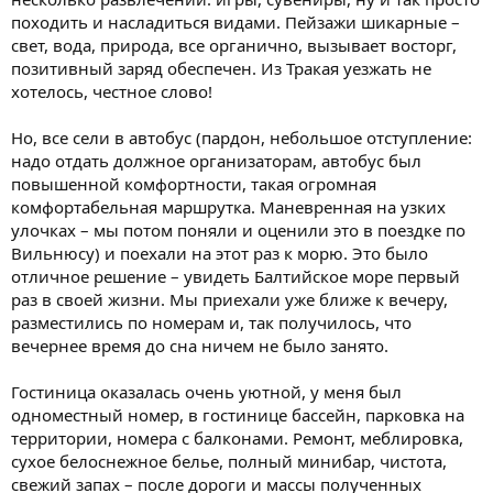
походить и насладиться видами. Пейзажи шикарные –
свет, вода, природа, все органично, вызывает восторг,
позитивный заряд обеспечен. Из Тракая уезжать не
хотелось, честное слово!
Но, все сели в автобус (пардон, небольшое отступление:
надо отдать должное организаторам, автобус был
повышенной комфортности, такая огромная
комфортабельная маршрутка. Маневренная на узких
улочках – мы потом поняли и оценили это в поездке по
Вильнюсу) и поехали на этот раз к морю. Это было
отличное решение – увидеть Балтийское море первый
раз в своей жизни. Мы приехали уже ближе к вечеру,
разместились по номерам и, так получилось, что
вечернее время до сна ничем не было занято.
Гостиница оказалась очень уютной, у меня был
одноместный номер, в гостинице бассейн, парковка на
территории, номера с балконами. Ремонт, меблировка,
сухое белоснежное белье, полный минибар, чистота,
свежий запах – после дороги и массы полученных