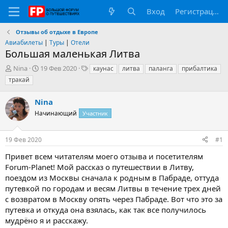
Вход
Регистрация
Отзывы об отдыхе в Европе
Авиабилеты
|
Туры
|
Отели
Большая маленькая Литва
А
Д
Т
Nina
19 Фев 2020
каунас
литва
паланга
прибалтика
в
а
е
тракай
т
т
г
о
а
и
Nina
р
н
т
Начинающий
а
Участник
е
ч
м
а
19 Фев 2020
#1
ы
л
а
Привет всем читателям моего отзыва и посетителям
Forum-Planet! Мой рассказ о путешествии в Литву,
поездом из Москвы сначала к родным в Пабраде, оттуда
путевкой по городам и весям Литвы в течение трех дней
с возвратом в Москву опять через Пабраде. Вот что это за
путевка и откуда она взялась, как так все получилось
мудрёно я и расскажу.