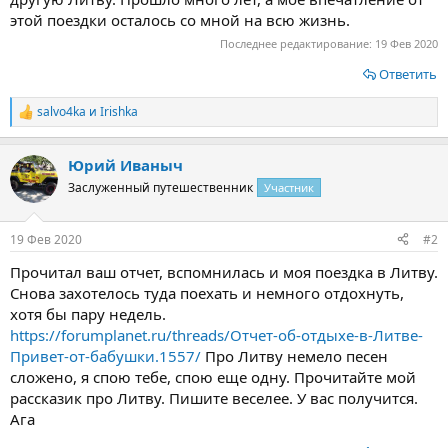
этой поездки осталось со мной на всю жизнь.
Последнее редактирование:
19 Фев 2020
Ответить
salvo4ka
и
Irishka
Р
е
а
Юрий Иваныч
к
ц
Заслуженный путешественник
Участник
и
и
:
19 Фев 2020
#2
Прочитал ваш отчет, вспомнилась и моя поездка в Литву.
Снова захотелось туда поехать и немного отдохнуть,
хотя бы пару недель.
https://forumplanet.ru/threads/Отчет-об-отдыхе-в-Литве-
Привет-от-бабушки.1557/
Про Литву немело песен
сложено, я спою тебе, спою еще одну. Прочитайте мой
рассказик про Литву. Пишите веселее. У вас получится.
Ага