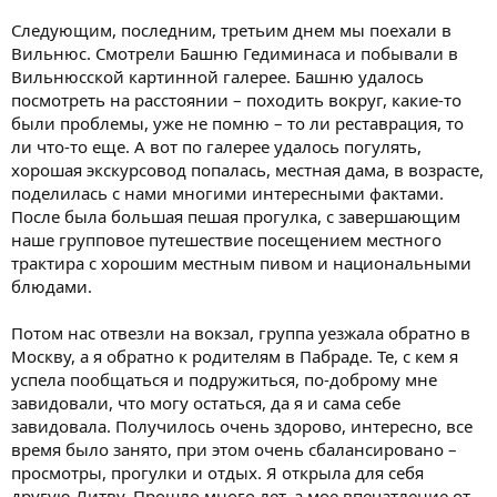
Следующим, последним, третьим днем мы поехали в
Вильнюс. Смотрели Башню Гедиминаса и побывали в
Вильнюсской картинной галерее. Башню удалось
посмотреть на расстоянии – походить вокруг, какие-то
были проблемы, уже не помню – то ли реставрация, то
ли что-то еще. А вот по галерее удалось погулять,
хорошая экскурсовод попалась, местная дама, в возрасте,
поделилась с нами многими интересными фактами.
После была большая пешая прогулка, с завершающим
наше групповое путешествие посещением местного
трактира с хорошим местным пивом и национальными
блюдами.
Потом нас отвезли на вокзал, группа уезжала обратно в
Москву, а я обратно к родителям в Пабраде. Те, с кем я
успела пообщаться и подружиться, по-доброму мне
завидовали, что могу остаться, да я и сама себе
завидовала. Получилось очень здорово, интересно, все
время было занято, при этом очень сбалансировано –
просмотры, прогулки и отдых. Я открыла для себя
другую Литву. Прошло много лет, а мое впечатление от