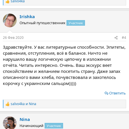
salvo4ka
Р
е
а
Irishka
к
ц
Опытный путешественник
Участник
и
и
:
26 Фев 2020
#4
Здравствуйте. У вас литературные способности. Эпитеты,
сравнения, отступления, всё в балансе. Ничто не
нарушило вашу логическую цепочку в изложении
отчёта. Читать интересно. Очень. Ваш экскурс веет
спокойствием и желанием посетить страну. Даже запах
описанного вами хлеба, почувствовала и захотелось
корочку с украинским сальцом)))))
Ответить
salvo4ka
и
Nina
Р
е
а
Nina
к
ц
Начинающий
Участник
и