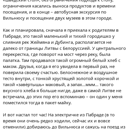
ограничения касались выноса продуктов и времени
посещения, и в конце – автобусная экскурсия по
Вильнюсу и посещение двух музеев в этом городе.
Как и планировала, сначала я приехала к родителям в
Пабраде, это такой маленький и тихий городишко у
слияния рек Жеймяна и Дубинга, располагается не
далеко от границы Литвы с Белоруссией. У центрального
перекрестка, где поворот на мост через реку, была
палатка. Там продавался такой огромный белый хлеб с
маком. Друзья, когда я его увидела в первый раз, не
поверила своему счастью. Белоснежное и воздушное
тесто внутри, с тонкой хрустящей золотой корочкой и
такой «завёртышь» маковый, а запах…ммм… такого
вкусного хлеба я больше нигде, даже в самой Литве не
встречала, до этих пор его вспоминаю – он один у меня
поместился тогда в пакет-майку.
И вот настал тот час! На электричке из Пабраде (в то
время они очень редко ходили, сейчас их и вовсе
отменили) добираюсь до Вильнюса и сажусь на поезд из