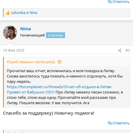
Ответить
salvo4ka
и
Nina
Р
е
а
Nina
к
ц
Начинающий
Участник
и
и
:
19 Фев 2020
#3
Юрий Иваныч написал(а):
Прочитал ваш отчет, вспомнилась и моя поездка в Литву.
Снова захотелось туда поехать и немного отдохнуть, хотя бы
пару недель.
https://forumplanet.ru/threads/Отчет-об-отдыхе-в-Литве-
Привет-от-бабушки.1557/
Про Литву немело песен сложено, я
спою тебе, спою еще одну. Прочитайте мой рассказик про
Литву. Пишите веселее. У вас получится. Ага
Спасибо за поддержку) Новичку подмога!
Ответить