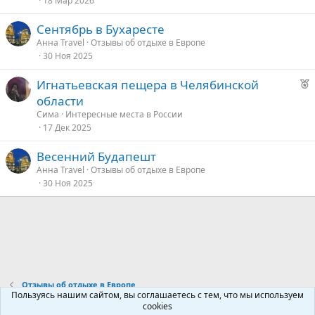
18 Мар 2026
д
у
Сентябрь в Бухаресте
е
е
Анна Travel
Отзывы об отдыхе в Европе
30 Ноя 2025
д
у
Р
Игнатьевская пещера в Челябинской
е
е
области
к
Сима
Интересные места в России
о
17 Дек 2025
Весенний Будапешт
е
Анна Travel
Отзывы об отдыхе в Европе
30 Ноя 2025
д
у
е
Отзывы об отдыхе в Европе
Пользуясь нашим сайтом, вы соглашаетесь с тем, что мы используем
cookies