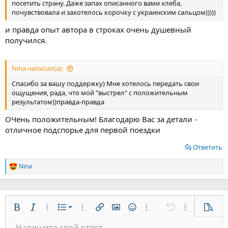
посетить страну. Даже запах описанного вами хлеба,
почувствовала и захотелось корочку с украинским сальцом)))))
и правда опыт автора в строках очень душевный
получился.
Nina написал(а):
Спасибо за вашу поддержку) Мне хотелось передать свои
ощущения, рада, что мой "выстрел" с положительным
результатом))правда-правда
ОЧень положительным! Благодарю Вас за детали -
отличное подспорье для первой поездки
Ответить
Nina
Р
е
а
к
ц
Нумерованный список
и
Жирный
Курсив
Дополнительно...
Список
Дополнительно...
Вставить ссылку
Вставить изображение
Смайлы
Дополнительно...
Отменить
Дополнительн
Предп
и
Маркированный список
Напишите свой ответ...
:
По левому краю