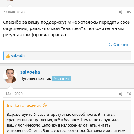
и
:
27 Фев 2020
#5
Спасибо за вашу поддержку) Мне хотелось передать свои
ощущения, рада, что мой "выстрел" с положительным
результатом))правда-правда
Ответить
salvo4ka
Р
е
а
salvo4ka
к
ц
Путешественник
Участник
и
и
:
1 Мар 2020
#6
Irishka написал(а):
Здравствуйте. У вас литературные способности. Эпитеты,
сравнения, отступления, всё в балансе. Ничто не нарушило
вашу логическую цепочку в изложении отчёта. Читать
интересно. Очень. Ваш экскурс веет спокойствием и желанием