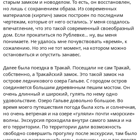
старым замком и новоделом. То есть, он восстановлен,
но лишь с сохранением образа. Из современных
материалов (кирпич) замок построен по последним
чертежам, которые от него остались. У меня создалось
впечатление, что это такой современный своеобразный
дом. Если прокатиться по Рублевке… ну, вы меня
понимаете. Не удалось мне почувствовать «время», к
сожалению. Но это не тот момент, на котором можно
остановиться и опустить занавес.
Далее была поездка в Тракай. Посещали не сам Тракай,
собственно, а Тракайский замок. Это такой замок на
острове ледникового озера Гальве. С городом остров
соединяется большим деревянным пешим мостом. Он
очень длинный и широкий, гулять по нему одно
удовольствие. Озеро Гальве довольно большое. Во
время моего путешествия погода была хоть и солнечная,
но очень ветреная и на озере «гуляли» почти «морские»
волны. Экскурсия проходила внутри самого замка и на
его территории. По территории дали возможность
свободно совершить прогулку после экскурсии, там было
несколько развлечений: игры, сувениры, ну и так просто