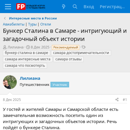
Вход
Регистрация
Интересные места в России
Авиабилеты
|
Туры
|
Отели
Бункер Сталина в Самаре - интригующий и
загадочный объект истории
А
Д
Т
Лилиана
8 Дек 2025
Рекомендуемый
в
а
е
бункер сталина в самаре
самара достопримечательности
т
т
г
самара интересные места
самара отзывы
о
а
и
самара что посмотерть
р
н
т
а
Лилиана
е
ч
м
а
Путешественник
Участник
ы
л
а
8 Дек 2025
#1
У гостей и жителей Самары и Самарской области есть
замечательная возможность посетить один из
интригующих и загадочных объектов истории. Речь
пойдёт о бункере Сталина.