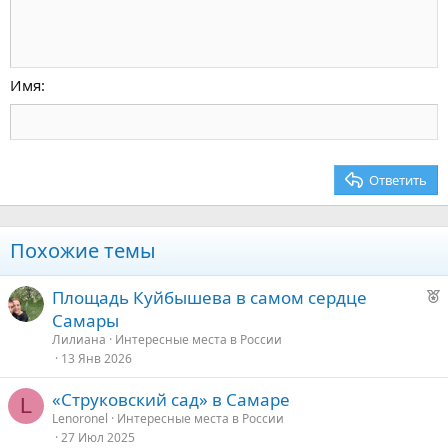
Увеличить отступ
10
Удалить черновик
По центру
Заголовок 1
Book Antiqua
Уменьшить отступ
12
Courier New
По правому краю
Заголовок 2
15
Georgia
Выравнивание текста
Имя
Заголовок 3
18
Tahoma
22
Times New Roman
26
Trebuchet MS
Ответить
Verdana
Похожие темы
Р
Площадь Куйбышева в самом сердце
е
Самары
к
Лилиана
Интересные места в России
о
13 Янв 2026
«Струковский сад» в Самаре
е
L
Lenoronel
Интересные места в России
27 Июл 2025
д