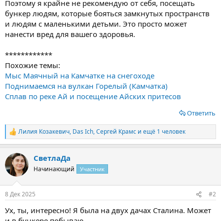
Поэтому я крайне не рекомендую от себя, посещать
бункер людям, которые бояться замкнутых пространств
и людям с маленькими детьми. Это просто может
нанести вред для вашего здоровья.
************
Похожие темы:
Мыс Маячный на Камчатке на снегоходе
Поднимаемся на вулкан Горелый (Камчатка)
Сплав по реке Ай и посещение Айских притесов
Ответить
Лилия Козакевич
,
Das Ich
,
Сергей Крамс
и ещё 1 человек
Р
е
а
СветлаДа
к
ц
Начинающий
Участник
и
и
:
8 Дек 2025
#2
Ух, ты, интересно! Я была на двух дачах Сталина. Может
и в бункере побываю.