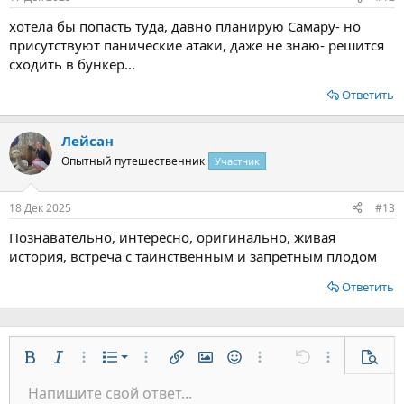
хотела бы попасть туда, давно планирую Самару- но
присутствуют панические атаки, даже не знаю- решится
сходить в бункер...
Ответить
Лейсан
Опытный путешественник
Участник
18 Дек 2025
#13
Познавательно, интересно, оригинально, живая
история, встреча с таинственным и запретным плодом
Ответить
Нумерованный список
Жирный
Курсив
Дополнительно...
Список
Дополнительно...
Вставить ссылку
Вставить изображение
Смайлы
Дополнительно...
Отменить
Дополнительн
Предп
Маркированный список
Напишите свой ответ...
По левому краю
9
Обычный
Сохранить черновик
Arial
Размер шрифта
Выравнивание
Цитата
Повторить
Медиа
Переключить режим работы редактора
Цвет текста
Формат параграфа
Вставить таблицу
Удалить форматирование
Шрифт
Вставить горизонтальную линию
Черновики
Зачёркнутый
Спойлер
Подчёркнутый
Код
Однострочный код
Однострочный спойлер