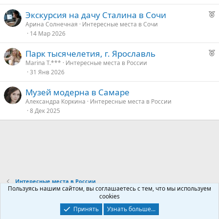
у
Р
Экскурсия на дачу Сталина в Сочи
е
е
Арина Солнечная
Интересные места в Сочи
14 Мар 2026
к
о
Р
Парк тысячелетия, г. Ярославль
е
Marina T.***
Интересные места в России
е
31 Янв 2026
к
о
д
Музей модерна в Самаре
у
Александра Коркина
Интересные места в России
е
е
8 Дек 2025
д
у
е
Интересные места в России
Пользуясь нашим сайтом, вы соглашаетесь с тем, что мы используем
cookies
Контакты
Условия и правила
Политика конфиденциальности
Принять
Узнать больше...
Помощь
Главная
R
S