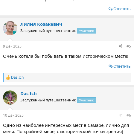
Ответить
Лилия Козакевич
Заслуженный путешественник
Участник
9 Дек 2025
#5
Очень хотела бы побывать в таком историческом месте!
Ответить
Das Ich
Р
е
а
Das Ich
к
ц
Заслуженный путешественник
Участник
и
и
:
10 Дек 2025
#6
Одно из наиболее интересных мест в Самаре, лично для
меня. По крайней мере, с исторической точки зрения)