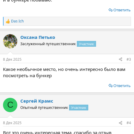
Ответить
Das Ich
Р
е
а
Оксана Петько
к
ц
Заслуженный путешественник
Участник
и
и
:
8 Дек 2025
#3
Какое необычное место, но очень интересно было вам
посмотреть на бункер
Ответить
Сергей Крамс
С
Опытный путешественник
Участник
8 Дек 2025
#4
Вот это очень интересная тема ,спасибо за отзыв