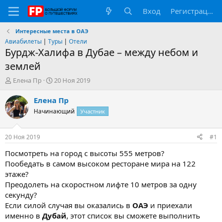
Вход
Регистрация
Интересные места в ОАЭ
Авиабилеты
|
Туры
|
Отели
Бурдж-Халифа в Дубае – между небом и
землей
А
Д
Елена Пр
20 Ноя 2019
в
а
т
т
Елена Пр
о
а
Начинающий
Участник
р
н
т
а
е
ч
20 Ноя 2019
#1
м
а
ы
л
Посмотреть на город с высоты 555 метров?
а
Пообедать в самом высоком ресторане мира на 122
этаже?
Преодолеть на скоростном лифте 10 метров за одну
секунду?
Если силой случая вы оказались в
ОАЭ
и приехали
именно в
Дубай
, этот список вы сможете выполнить