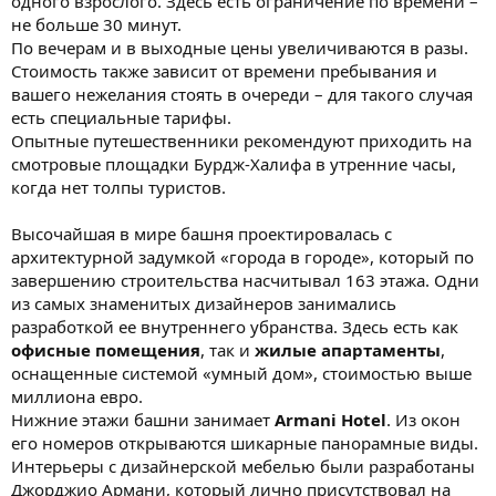
одного взрослого. Здесь есть ограничение по времени –
не больше 30 минут.
По вечерам и в выходные цены увеличиваются в разы.
Стоимость также зависит от времени пребывания и
вашего нежелания стоять в очереди – для такого случая
есть специальные тарифы.
Опытные путешественники рекомендуют приходить на
смотровые площадки Бурдж-Халифа в утренние часы,
когда нет толпы туристов.
Высочайшая в мире башня проектировалась с
архитектурной задумкой «города в городе», который по
завершению строительства насчитывал 163 этажа. Одни
из самых знаменитых дизайнеров занимались
разработкой ее внутреннего убранства. Здесь есть как
офисные помещения
, так и
жилые апартаменты
,
оснащенные системой «умный дом», стоимостью выше
миллиона евро.
Нижние этажи башни занимает
Armani Hotel
. Из окон
его номеров открываются шикарные панорамные виды.
Интерьеры с дизайнерской мебелью были разработаны
Джорджио Армани, который лично присутствовал на