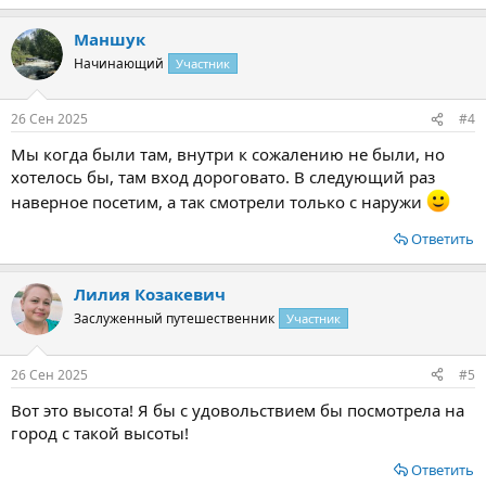
е
а
Маншук
к
ц
Начинающий
Участник
и
и
:
26 Сен 2025
#4
Мы когда были там, внутри к сожалению не были, но
хотелось бы, там вход дороговато. В следующий раз
наверное посетим, а так смотрели только с наружи
Ответить
Лилия Козакевич
Заслуженный путешественник
Участник
26 Сен 2025
#5
Вот это высота! Я бы с удовольствием бы посмотрела на
город с такой высоты!
Ответить