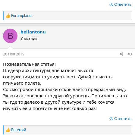
Ответить
Forumplanet
Р
е
а
bellantonu
к
B
ц
Участник
и
и
:
20 Ноя 2019
#3
Познавательная статья!
Шедевр архитектуры,впечатляет высота
сооружения,можно увидеть весь Дубай с высоты
птичьего полета.
Со смотровой площадки открывается прекрасный вид.
Экзотика совершенно другой уровень. Понимаешь что
ты где то далеко в другой культуре и тебе хочется
изучить ее и посетить еще несколько раз!
Ответить
Евгений
Р