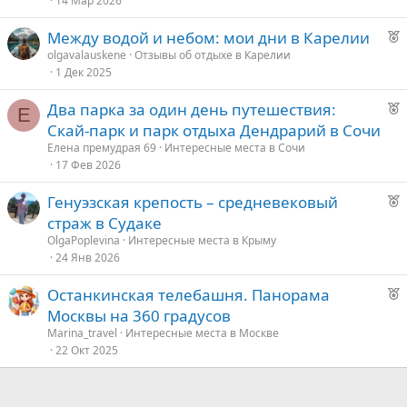
14 Мар 2026
к
о
Р
Между водой и небом: мои дни в Карелии
е
olgavalauskene
Отзывы об отдыхе в Карелии
е
1 Дек 2025
к
о
д
Р
Два парка за один день путешествия:
Е
у
е
Скай-парк и парк отдыха Дендрарий в Сочи
е
е
к
Елена премудрая 69
Интересные места в Сочи
о
17 Фев 2026
д
у
Р
Генуэзская крепость – средневековый
е
е
е
страж в Судаке
к
д
OlgaPoplevina
Интересные места в Крыму
о
24 Янв 2026
у
е
Р
Останкинская телебашня. Панорама
е
е
Москвы на 360 градусов
к
д
Marina_travel
Интересные места в Москве
о
22 Окт 2025
у
е
е