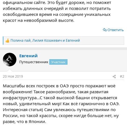
официальном сайте. Это будет дороже, но поможет
избежать длинных очередей и позволит потратить
освободившееся время на созерцание уникальных
красот на невообразимой высоте.
Ответить
Полина пай
,
Лилия Козакевич
и
Евгений
Р
е
а
Евгений
к
ц
Путешественник
Участник
и
и
:
20 Ноя 2019
#2
Масштабы всех построек в ОАЭ просто поражают моё
воображение! Такое разнообразие, такая развитая
инфраструктура...С такой высокой башни открывается
новый, удивительный мир! Как всё гармонично в ОАЭ.
Интересная статья) Сам увлекаюсь путешествиями по
России, но такой красоты, скорее нигде больше нет, ну
разве, что в Японии.