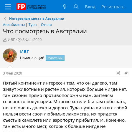
Вход
Регистрация
Интересные места в Австралии
Авиабилеты
|
Туры
|
Отели
Что посмотреть в Австралии
А
Д
ИВГ
3 Фев 2020
в
а
т
т
ИВГ
о
а
Начинающий
Участник
р
н
т
а
е
ч
3 Фев 2020
#1
м
а
ы
л
Пятый континент интересен тем, что он далеко, там
а
живут животные и растения, которых больше нигде нет,
там сезоны прямо противоположны нам, жителям
северного полушария. Многие хотели бы там побывать,
но это очень далеко и дорого. Туда нужна виза и с собой
нельзя вести свои любимые лакомства, их придется
съесть в самолете или аэропорту прибытия. И, конечно,
там есть много мест, которых больше нигде не