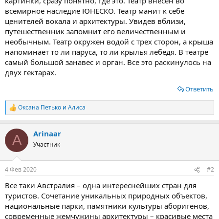
картинки, сразу понятно, где это. Театр внесен во
всемирное наследие ЮНЕСКО. Театр манит к себе
ценителей вокала и архитектуры. Увидев вблизи,
путешественник запомнит его величественным и
необычным. Театр окружен водой с трех сторон, а крыша
напоминает то ли паруса, то ли крылья лебедя. В театре
самый большой занавес и орган. Все это раскинулось на
двух гектарах.
Ответить
Оксана Петько
и
Алиса
Р
е
а
Arinaar
к
A
ц
Участник
и
и
:
4 Фев 2020
#2
Все таки Австралия – одна интереснейших стран для
туристов. Сочетание уникальных природных объектов,
национальные парки, памятники культуры аборигенов,
современные жемчужины архитектуры – красивые места