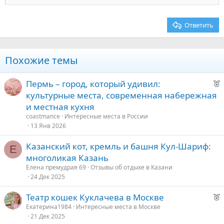
22
Times New Roman
26
Trebuchet MS
Ответить
Verdana
Похожие темы
Р
Пермь – город, который удивил:
е
культурные места, современная набережная
к
и местная кухня
о
coastmance
Интересные места в России
13 Янв 2026
е
Казанский кот, кремль и башня Кул-Шариф:
Е
д
многоликая Казань
у
Елена премудрая 69
Отзывы об отдыхе в Казани
е
24 Дек 2025
Р
Театр кошек Куклачева в Москве
е
Екатерина1984
Интересные места в Москве
21 Дек 2025
к