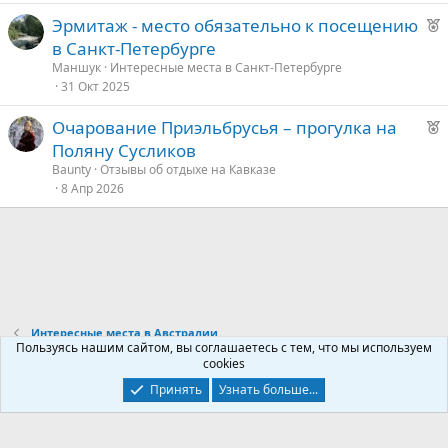
о
Р
Эрмитаж - место обязательно к посещению
е
в Санкт-Петербурге
е
к
Маншук
Интересные места в Санкт-Петербурге
о
31 Окт 2025
д
у
Р
Очарование Приэльбрусья – прогулка на
е
е
е
Поляну Сусликов
к
д
Baunty
Отзывы об отдыхе на Кавказе
о
8 Апр 2026
у
е
е
д
у
е
Интересные места в Австралии
Пользуясь нашим сайтом, вы соглашаетесь с тем, что мы используем
cookies
Контакты
Условия и правила
Политика конфиденциальности
Принять
Узнать больше...
Помощь
Главная
R
S
S