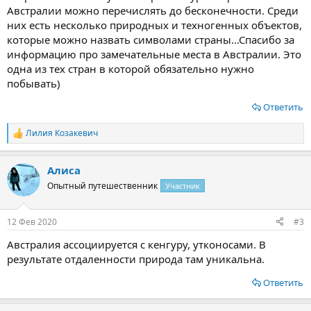
Австралии можно перечислять до бесконечности. Среди
них есть несколько природных и техногенных объектов,
которые можно назвать символами страны...Спасибо за
информацию про замечательные места в Австралии. Это
одна из тех стран в которой обязательно нужно
побывать)
Ответить
Лилия Козакевич
Р
е
а
Алиса
к
ц
Опытный путешественник
Участник
и
и
:
12 Фев 2020
#3
Австралия ассоциируется с кенгуру, утконосами. В
результате отдаленности природа там уникальна.
Ответить