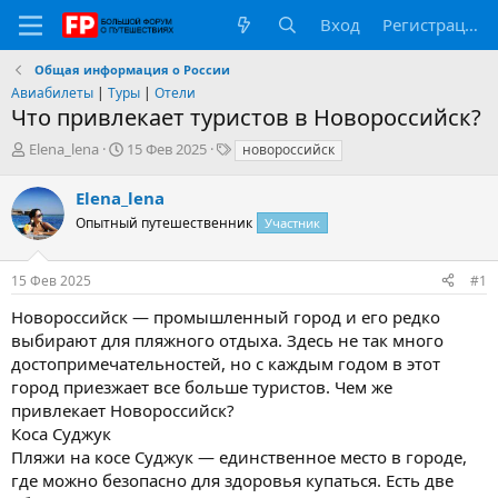
Вход
Регистрация
Общая информация о России
Авиабилеты
|
Туры
|
Отели
Что привлекает туристов в Новороссийск?
А
Д
Т
Elena_lena
15 Фев 2025
новороссийск
в
а
е
т
т
г
Elena_lena
о
а
и
Опытный путешественник
Участник
р
н
т
а
е
ч
15 Фев 2025
#1
м
а
ы
л
Новороссийск — промышленный город и его редко
а
выбирают для пляжного отдыха. Здесь не так много
достопримечательностей, но с каждым годом в этот
город приезжает все больше туристов. Чем же
привлекает Новороссийск?
Коса Суджук
Пляжи на косе Суджук — единственное место в городе,
где можно безопасно для здоровья купаться. Есть две