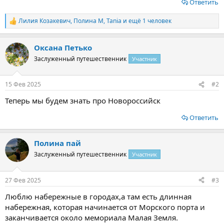
Ответить
Лилия Козакевич
,
Полина М
,
Tania
и ещё 1 человек
Р
е
а
Оксана Петько
к
ц
Заслуженный путешественник
Участник
и
и
:
15 Фев 2025
#2
Теперь мы будем знать про Новороссийск
Ответить
Полина пай
Заслуженный путешественник
Участник
27 Фев 2025
#3
Люблю набережные в городах,а там есть длинная
набережная, которая начинается от Морского порта и
заканчивается около мемориала Малая Земля.