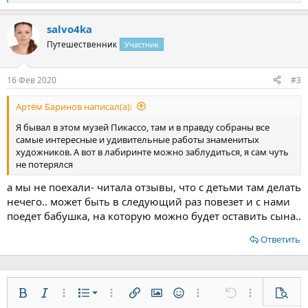
е
а
salvo4ka
к
ц
Путешественник
Участник
и
и
:
16 Фев 2020
#3
Артём Баринов написал(а):
Я бывал в этом музей Пикассо, там и в правду собраны все
самые интересные и удивительные работы знаменитых
художников. А вот в лабиринте можно заблудиться, я сам чуть
не потерялся
а мы не поехали- читала отзывы, что с детьми там делать
нечего.. может быть в следующий раз повезет и с нами
поедет бабушка, на которую можно будет оставить сына..
Ответить
Нумерованный список
Жирный
Курсив
Дополнительно...
Список
Дополнительно...
Вставить ссылку
Вставить изображение
Смайлы
Дополнительно...
Отменить
Дополнительн
Предп