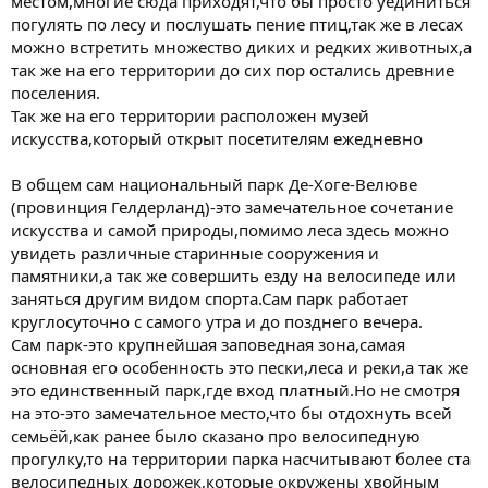
местом,многие сюда приходят,что бы просто уединиться
погулять по лесу и послушать пение птиц,так же в лесах
можно встретить множество диких и редких животных,а
так же на его территории до сих пор остались древние
поселения.
Так же на его территории расположен музей
искусства,который открыт посетителям ежедневно
В общем сам национальный парк Де-Хоге-Велюве
(провинция Гелдерланд)-это замечательное сочетание
искусства и самой природы,помимо леса здесь можно
увидеть различные старинные сооружения и
памятники,а так же совершить езду на велосипеде или
заняться другим видом спорта.Сам парк работает
круглосуточно с самого утра и до позднего вечера.
Сам парк-это крупнейшая заповедная зона,самая
основная его особенность это пески,леса и реки,а так же
это единственный парк,где вход платный.Но не смотря
на это-это замечательное место,что бы отдохнуть всей
семьёй,как ранее было сказано про велосипедную
прогулку,то на территории парка насчитывают более ста
велосипедных дорожек,которые окружены хвойным