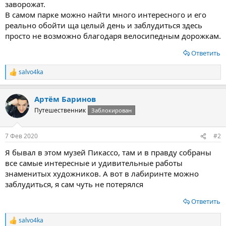
заворожат.
В самом парке можно найти много интересного и его
реально обойти ща целый день и заблудиться здесь
просто не возможно благодаря велосипедным дорожкам.
Ответить
salvo4ka
Р
е
а
Артём Баринов
к
ц
Путешественник
Заблокирован
и
и
:
7 Фев 2020
#2
Я бывал в этом музей Пикассо, там и в правду собраны
все самые интересные и удивительные работы
знаменитых художников. А вот в лабиринте можно
заблудиться, я сам чуть не потерялся
Ответить
salvo4ka
Р