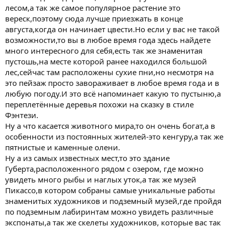
лесом,а так же самое популярное растение это
вереск,поэтому сюда лучше приезжать в конце
августа,когда он начинает цвести.Но если у вас не такой
возможности,то вы в любое время года здесь найдете
много интересного для себя,есть так же знаменитая
пустошь,на месте которой ранее находился большой
лес,сейчас там расположены сухие пни,но несмотря на
это пейзаж просто завораживает в любое время года и в
любую погоду.И это всё напоминает какую то пустыню,а
переплетённые деревья похожи на сказку в стиле
Фэнтези.
Ну а что касается животного мира,то он очень богат,а в
особенности из постоянных жителей-это кенгуру,а так же
пятнистые и каменные олени.
Ну а из самых известных мест,то это здание
Губерта,расположенного рядом с озером, где можно
увидеть много рыбы и наглых уток,а так же музей
Пикассо,в котором собраны самые уникальные работы
знаменитых художников и подземный музей,где пройдя
по подземным лабиринтам можно увидеть различные
экспонаты,а так же скелеты художников, которые вас так