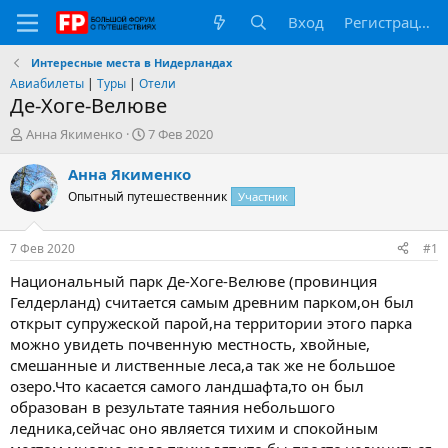
Вход
Регистрация
Интересные места в Нидерландах
Авиабилеты
|
Туры
|
Отели
Де-Хоге-Велюве
А
Д
Анна Якименко
7 Фев 2020
в
а
т
т
Анна Якименко
о
а
Опытный путешественник
Участник
р
н
т
а
е
ч
7 Фев 2020
#1
м
а
ы
л
Национальный парк Де-Хоге-Велюве (провинция
а
Гелдерланд) считается самым древним парком,он был
открыт супружеской парой,на территории этого парка
можно увидеть почвенную местность, хвойные,
смешанные и лиственные леса,а так же не большое
озеро.Что касается самого ландшафта,то он был
образован в результате таяния небольшого
ледника,сейчас оно является тихим и спокойным