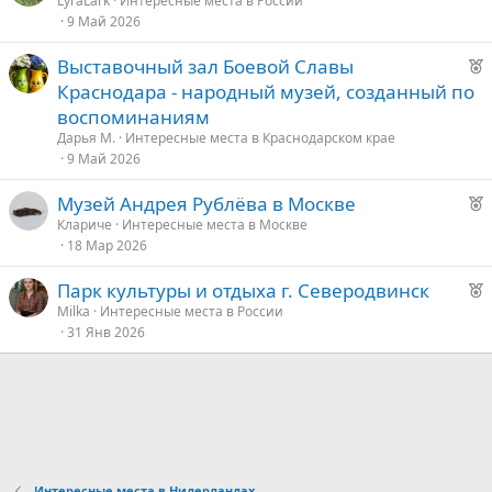
е
LyraLark
Интересные места в России
9 Май 2026
к
д
о
у
Р
Выставочный зал Боевой Славы
е
е
Краснодара - народный музей, созданный по
е
к
воспоминаниям
о
д
Дарья М.
Интересные места в Краснодарском крае
9 Май 2026
у
е
е
Р
Музей Андрея Рублёва в Москве
е
д
Клариче
Интересные места в Москве
18 Мар 2026
к
у
о
е
Р
Парк культуры и отдыха г. Северодвинск
е
Milka
Интересные места в России
е
31 Янв 2026
к
о
д
у
е
е
д
у
Интересные места в Нидерландах