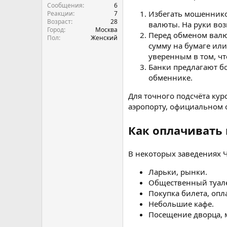
Сообщения
6
Избегать мошенников
Реакции
7
Возраст
28
валюты. На руки во
Город
Москва
Перед обменом валют
Пол
Женский
сумму на бумаге или
уверенным в том, чт
Банки предлагают б
обменнике.
Для точного подсчёта кур
аэропорту, официальном 
Как оплачивать
В некоторых заведениях 
Ларьки, рынки.
Общественный туале
Покупка билета, опла
Небольшие кафе.
Посещение дворца, 