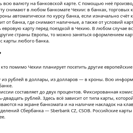
 всю валюту на банковской карте. С помощью неё производ
ту снимают в любом банкомате Чехии: в банках, торговых к
роны автоматически по курсу банка, если изначально счёт к
т от банка, где снимают наличные, а также от условий кар
евровую карту перед поездкой в Чехию. В любом случае вс
другие страны Европы, то можно заняться оформлением карт
 карты любого банка.
?
, кто помимо Чехии планирует посетить другие европейские
ту из рублей в доллары, из долларов — в кроны. Всю инфо
банке.
ссии составляет до двух процентов. Фиксированная комисс
ь-двадцать рублей. Здесь всё зависит от типа карты, котор
ваются на экране банкомата и на наличие накладок на клав
тделений Сбербанка — Sberbank CZ, CSOB. Российские карт
ее.