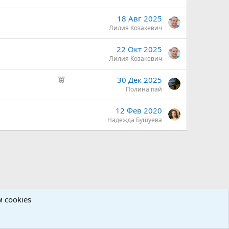
18 Авг 2025
Лилия Козакевич
22 Окт 2025
Лилия Козакевич
Р
30 Дек 2025
е
Полина пай
к
12 Фев 2020
о
Надежда Бушуева
м
е
н
д
у
е
м
ы
 cookies
й
Политика конфиденциальности
Помощь
Главная
R
S