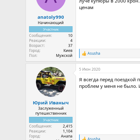
луче купюры в 2000 крон.
:
ценам
anatoly990
Начинающий
Участник
Сообщения
10
Реакции
4
Возраст
37
Город
Киев
Аsusha
Р
Пол
Мужской
е
а
5 Июн 2020
к
ц
Я всегда перед поездкой 
и
и
проблем у меня не было. 
:
Юрий Иваныч
Заслуженный
путешественник
Участник
Сообщения
2,415
Реакции
1,104
Город
Анапа
Аsusha