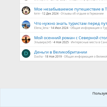
Мое незабываемое путешествие в 
kirin
12 Дек 2024
Отзывы об отдыхе в Германии
Что нужно знать туристам перед п
Elena_lena
14 Июл 2024
Общая информация о Ту
Мой осенний роман с Северной сто
Эльвира245
4 Ноя 2025
Интересные места в Сан
Деньги в Великобритании
D
Dasha
18 Ноя 2019
Общая информация о Велико
Континенты и направления мира
Европа
Чехия
Об
Пользуя