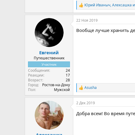
Юрий Иваныч
,
Алексашка
Р
е
а
22 Ноя 2019
к
ц
Вообще лучше хранить ден
и
и
:
Евгений
Путешественник
Участник
Сообщения
24
Реакции
17
Возраст
28
Город
Ростов-на-Дону
Аsusha
Р
Пол
Мужской
е
а
2 Дек 2019
к
ц
Добра всем! Во время пу
и
и
:
Алексашка