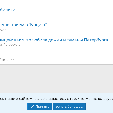
Тбилиси
утешествием в Турцию?
рции
лицей: как я полюбила дожди и туманы Петербурга
кт-Петербурге
британии
щая информация о Чехии
сь нашим сайтом, вы соглашаетесь с тем, что мы используем
Принять
Узнать больше...
Контакты
Условия и правила