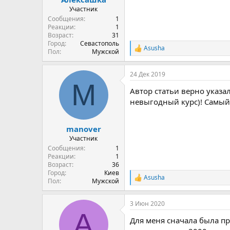
Участник
Сообщения
1
Реакции
1
Возраст
31
Город
Севастополь
Аsusha
Р
Пол
Мужской
е
а
24 Дек 2019
к
M
ц
Автор статьи верно указа
и
и
невыгодный курс)! Самый
:
manover
Участник
Сообщения
1
Реакции
1
Возраст
36
Город
Киев
Аsusha
Р
Пол
Мужской
е
а
3 Июн 2020
к
A
ц
Для меня сначала была пр
и
и