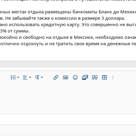
нных местах отдыха размещены банкоматы Бланк ди Мехико
. Не забывайте также о комиссии в размере 3 доллара.
ано использовать кредитную карту. Это совершенно не выг
 3% от суммы.
покойно и свободно на отдыхе в Мексике, необходимо озна
 отлично отдохнуть и не тратить свое время на денежные 
По левому краю
Обычный
Нумерованный список
ие
ифта
текста
полнительно...
Список
Выравнивание
Формат параграфа
Вставить ссылку
Вставить изображение
Смайлы
Медиа
Цитата
Вставить табли
Дополнитель
По центру
Заголовок 1
Маркированный список
ю линию
ный код
трочный спойлер
По правому краю
Увеличить отступ
Заголовок 2
Выравнивание текста
Уменьшить отступ
Заголовок 3