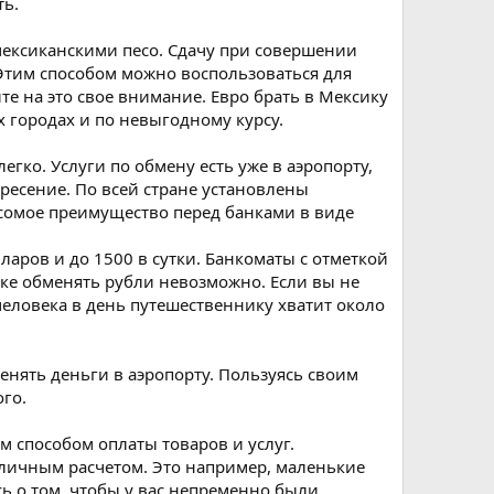
ть.
мексиканскими песо. Сдачу при совершении
 Этим способом можно воспользоваться для
те на это свое внимание. Евро брать в Мексику
х городах и по невыгодному курсу.
егко. Услуги по обмену есть уже в аэропорту,
ресение. По всей стране установлены
весомое преимущество перед банками в виде
ларов и до 1500 в сутки. Банкоматы с отметкой
ике обменять рубли невозможно. Если вы не
 человека в день путешественнику хватит около
енять деньги в аэропорту. Пользуясь своим
го.
ым способом оплаты товаров и услуг.
наличным расчетом. Это например, маленькие
сь о том, чтобы у вас непременно были