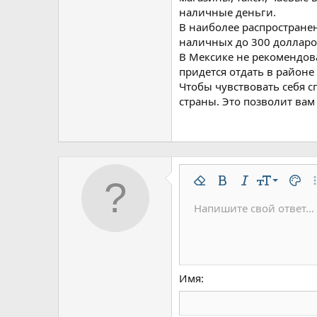
наличные деньги.
В наиболее распростране
наличных до 300 долларов
В Мексике не рекомендов
придется отдать в районе
Чтобы чувствовать себя с
страны. Это позволит вам
9
Удалить форматирован
Жирный
Курсив
Размер шр
Цвет 
До
10
Напишите свой ответ...
Arial
Шрифт
Вставить горизонтальну
Спойлер
Зачёркнутый
Код
Подчёркнутый
Одностроч
Однос
12
Book Antiqua
15
Courier New
18
Georgia
Имя
22
Tahoma
26
Times New Roman