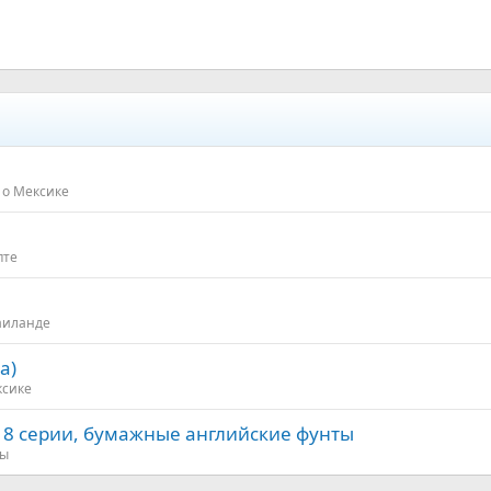
о Мексике
пте
аиланде
а)
ксике
8 серии, бумажные английские фунты
мы