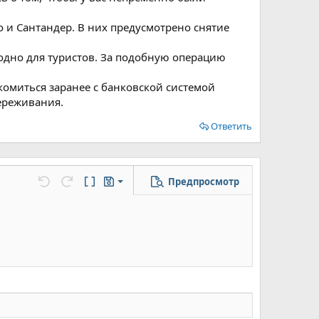
 и Сантандер. В них предусмотрено снятие
одно для туристов. За подобную операцию
комиться заранее с банковской системой
переживания.
Ответить
Предпросмотр
Сохранить черновик
цу
но...
Отменить
Повторить
Переключить режим работы редактора
Черновики
Удалить черновик