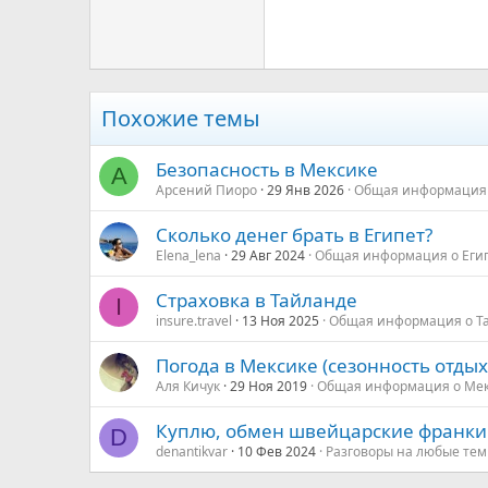
Trebuchet MS
Verdana
Похожие темы
Безопасность в Мексике
А
Арсений Пиоро
29 Янв 2026
Общая информация 
Сколько денег брать в Египет?
Elena_lena
29 Авг 2024
Общая информация о Еги
Страховка в Тайланде
I
insure.travel
13 Ноя 2025
Общая информация о Т
Погода в Мексике (сезонность отдых
Аля Кичук
29 Ноя 2019
Общая информация о Ме
Куплю, обмен швейцарские франки 
D
denantikvar
10 Фев 2024
Разговоры на любые те