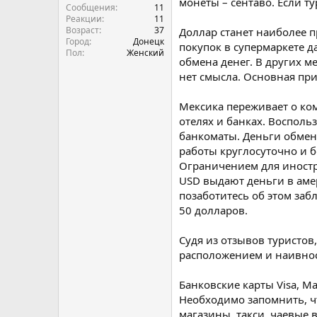
монеты – сентаво. Если ту
Сообщения
11
Реакции
11
Возраст
37
Доллар станет наиболее 
Город
Донецк
покупок в супермаркете д
Пол
Женский
обмена денег. В других м
нет смысла. Основная при
Мексика переживает о комф
отелях и банках. Восполь
банкоматы. Деньги обмени
работы круглосуточно и 
Ограничением для иностра
USD выдают деньги в аме
позаботитесь об этом заб
50 долларов.
Судя из отзывов туристов
расположением и наивнос
Банковские карты Visa, Ma
Необходимо запомнить, чт
магазины, такси, чаевые 