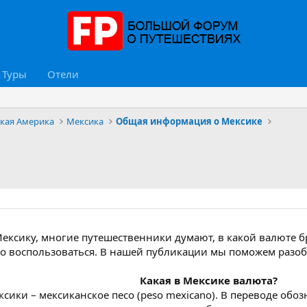
Туры
Отели
ская Америка
Мексика
Общая информация о Мексике
ексику, многие путешественники думают, в какой валюте бр
но воспользоваться. В нашей публикации мы поможем раз
Какая в Мексике валюта?
ки – мексиканское песо (peso mexicano). В переводе обозна