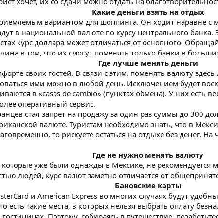
рист хочет, их со сдачи можно отдать на благотворительнос
Какие деньги взять на отдых
приемлемым вариантом для шоппинга. Он ходит наравне с 
адут в национальной валюте по курсу центрального банка.
естах курс доллара может отличаться от основного. Обращай
чина в том, что их смогут поменять только банки в больши
Где лучше менять деньги
орте своих гостей. В связи с этим, поменять валюту здесь л
зоваться ими можно в любой день. Исключением будет воск
ваются в «casas de cambio» (пунктах обмена). У них есть 
более оперативный сервис.
нцев стал запрет на продажу за один раз суммы до 300 дол
риканской валюте. Туристам необходимо знать, что в Мекс
лаговременно, то рискуете остаться на отдыхе без денег. На
Где не нужно менять валюту
, которые уже были однажды в Мексике, не рекомендуется м
тью людей, курс валют заметно отличается от общепринято
Бановские карты
sterCard и American Express во многих случаях будут удобн
о есть такие места, в которых нельзя выбрать оплату без
в гостиницах. Поэтому, собираясь в путешествие, позаботьте