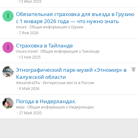
13 Июл 2025
Обязательная страховка для въезда в Грузию
I
с 1 января 2026 года — что нужно знать
insure
Общая информация о Грузии
7 Янв 2026
Страховка в Тайланде
I
insure.travel
Общая информация о Таиланде
13 Ноя 2025
Р
Этнографический парк-музей «Этномир» в
е
Калужской области
к
AlexandraZhu
Интересные места в России
о
9 Май 2026
Погода в Нидерландах.
е
кира
Общая информация о Нидерландах
27 Май 2020
д
у
е