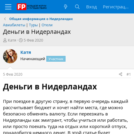
Вход
Регистрация
Общая информация о Нидерландах
Авиабилеты
|
Туры
|
Отели
Деньги в Нидерландах
А
Д
Катя
5 Фев 2020
в
а
т
т
Катя
о
а
Начинающий
Участник
р
н
т
а
е
ч
5 Фев 2020
#1
м
а
ы
л
Деньги в Нидерландах
а
При поездке в другую страну, в первую очередь каждый
рассчитывает бюджет и хочет найти места, где можно
безопасно обменять валюту. Если переезжать в
Нидерланды как эмигрант, чтобы учиться или работать,
или просто поехать туда на отдых или короткий отпуск,
понадобится немного денег. В этой статье будет