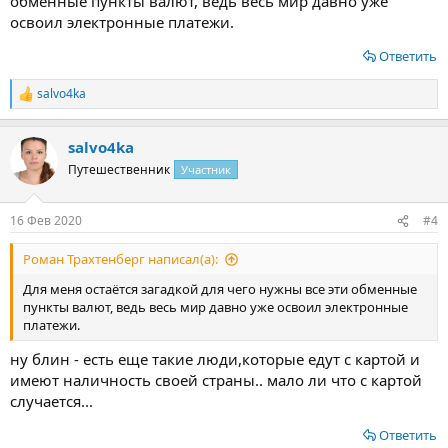
обменные пункты валют, ведь весь мир давно уже
освоил электронные платежи.
Ответить
salvo4ka
Р
е
а
salvo4ka
к
ц
Путешественник
Участник
и
и
:
16 Фев 2020
#4
Роман Трахтенберг написал(а):
Для меня остаётся загадкой для чего нужны все эти обменные
пункты валют, ведь весь мир давно уже освоил электронные
платежи.
ну блин - есть еще такие люди,которые едут с картой и
имеют наличность своей страны.. мало ли что с картой
случается...
Ответить