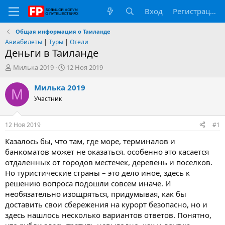
Вход
Регистрация
Общая информация о Таиланде
Авиабилеты
|
Туры
|
Отели
Деньги в Таиланде
А
Д
Милька 2019
12 Ноя 2019
в
а
т
т
Милька 2019
М
о
а
Участник
р
н
т
а
е
ч
12 Ноя 2019
#1
м
а
ы
л
Казалось бы, что там, где море, терминалов и
а
банкоматов может не оказаться. особенно это касается
отдаленных от городов местечек, деревень и поселков.
Но туристические страны – это дело иное, здесь к
решению вопроса подошли совсем иначе. И
необязательно изощряться, придумывая, как бы
доставить свои сбережения на курорт безопасно, но и
здесь нашлось несколько вариантов ответов. Понятно,