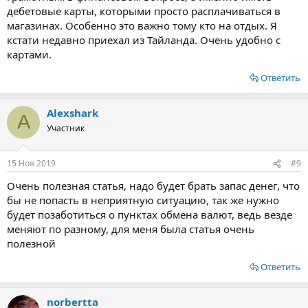
расплачиваться в магазинах. Всех интересует, как они будут
дебетовые карты, которыми просто расплачиваться в
действовать за границей, и особенно это важно тем, кто едет
магазинах. Особенно это важно тому кто на отдых. Я
туда на отдых. Самый простой способ – найти на карте номер
кстати недавно приехал из Тайланда. Очень удобно с
телефона банка и спросить все в контакт-центре.
картами.
Что лучше брать с собой в Таиланд
Ответить
У большинства есть дебетовые карты двух крупных российских
банков: Сбербанка и ВТБ. Они созданы с различными
Alexshark
возможностями, пакеты услуг отличаются. Обязательно учтен
A
доступ к использованию за границей. Чаще всего владельца
Участник
интересует вопрос получения наличности в банкомате или
безналичного расчета при покупках.
15 Ноя 2019
#9
Посмотреть вложение 108
Очень полезная статья, надо будет брать запас денег, что
бы не попасть в неприятную ситуацию, так же нужно
Помните о блокировке! Чтобы избежать ее, надо использовать
список исключений. проще всего сделать это по телефону.
будет позаботиться о пунктах обмена валют, ведь везде
Возможно, вас устроит другой вариант – написание заявления в
меняют по разному, для меня была статья очень
самом банке. Указанные выше карты в Таиланде не выгодны по
полезной
ряду причин:
Ответить
- Курс валют.
- Условия снятия в банкоматах.
- Всевозможные скрытые комиссии.
norbertta