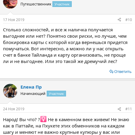
Путешественник
Участник
Несколько удобнее – Халва и Тинькофф.
Что учесть перед путешествием в Таиланд
17 Ноя 2019
#10
Теперь необязательно обналичивать все средства. Пусть их
Столько сложностей, и все ж наличка получается
будет три вида: на карточке, наличными, а часть дома оставьте.
выгоднее или нет? Понятно свои риски, но лучше, чем
Пусть будет тот, кто может выслать их в экстренном случае.
блокировка карты с которой когда вернешься придется
помучаться. Вот интересно, а можно ли у нас открыть
Как вариант, оформляют несколько карточек, чтобы в случае
счет в банке Тайланда и карту организовать, не проще
лишения одной у вас не возникло непредвиденных проблем, и
ли и не выгоднее. Или это такой же дремучий лес?
вы использовали бы другую. Дополнительная мера –
оформление на проверенного человека доверенности, тогда
Ответить
он вместо вас сможет получить карту взамен утерянной/
украденной, с тем, чтобы отправить вам.
Елена Пр
Банк нужно предварительно уведомлять. Некоторые из них
Начинающий
тщательно соблюдают меры безопасности и блокируют карты,
Участник
когда совершается несанкционированная покупка. Особенно
их настораживает заграничная активность.
24 Ноя 2019
#11
Валюта в Таиланде
Народ! Вы что? ?‍
Не в каменном веке живем! Не знаю
как в Паттайе, на Пхукете этих обменников на каждом
В аэропорту вам непременно потребуются наличные средства.
шагу и меняют не важно крупные купюры у вас или
Это могут быть доллары USD, их обменивают на тайские баты