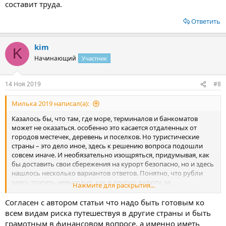
составит труда.
Ответить
kim
K
Начинающий
Участник
14 Ноя 2019
#8
Милька 2019 написал(а):
Казалось бы, что там, где море, терминалов и банкоматов
может не оказаться. особенно это касается отдаленных от
городов местечек, деревень и поселков. Но туристические
страны – это дело иное, здесь к решению вопроса подошли
совсем иначе. И необязательно изощряться, придумывая, как
бы доставить свои сбережения на курорт безопасно, но и здесь
нашлось несколько вариантов ответов. Понятно, что рубли
здесь тратить невыгодно, как и другую валюту, за
Нажмите для раскрытия...
исключением европейской.
Согласен с автором статьи что надо быть готовым ко
У каждого в распоряжении есть дебетовые карты, например,
всем видам риска путешествуя в другие страны и быть
для получения заработной платы. Или же ими просто
грамотным в финансовом вопросе, а именно иметь