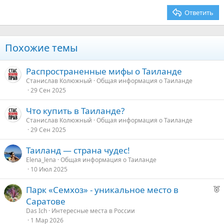
26
Trebuchet MS
Ответить
Verdana
Похожие темы
Распространенные мифы о Таиланде
Станислав Колюжный
Общая информация о Таиланде
29 Сен 2025
Что купить в Таиланде?
Станислав Колюжный
Общая информация о Таиланде
29 Сен 2025
Таиланд — страна чудес!
Elena_lena
Общая информация о Таиланде
10 Июл 2025
Р
Парк «Семхоз» - уникальное место в
е
Саратове
к
Das Ich
Интересные места в России
о
1 Мар 2026