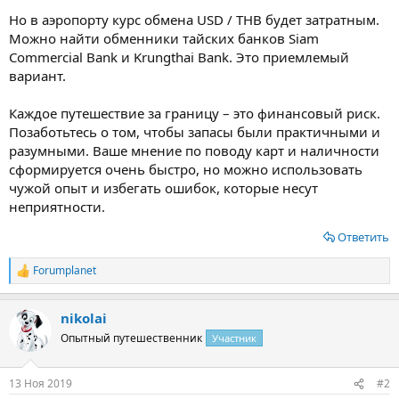
Но в аэропорту курс обмена USD / ТНВ будет затратным.
Можно найти обменники тайских банков Siam
Commercial Bank и Krungthai Bank. Это приемлемый
вариант.
Каждое путешествие за границу – это финансовый риск.
Позаботьтесь о том, чтобы запасы были практичными и
разумными. Ваше мнение по поводу карт и наличности
сформируется очень быстро, но можно использовать
чужой опыт и избегать ошибок, которые несут
неприятности.
Ответить
Forumplanet
Р
е
а
nikolai
к
ц
Опытный путешественник
Участник
и
и
:
13 Ноя 2019
#2