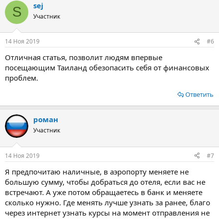
sej
к
S
ц
Участник
и
и
:
14 Ноя 2019
#6
Отличная статья, позволит людям впервые
посещающим Таиланд обезопасить себя от финансовых
проблем.
Ответить
роман
Участник
14 Ноя 2019
#7
Я предпочитаю наличные, в аэропорту меняете не
большую сумму, чтобы добраться до отеля, если вас не
встречают. А уже потом обращаетесь в банк и меняете
сколько нужно. Где менять лучше узнать за ранее, благо
через интернет узнать курсы на момент отправления не