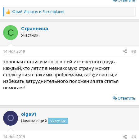
Ответить
Юрий Иваныч
и
Forumplanet
Р
е
а
Странница
к
С
ц
Участник
и
и
:
14 Ноя 2019
#3
хорошая статья,и много в ней интересного,ведь
каждый,кто летит в незнакомую страну может
столкнуться с такими проблемами,как финансы,и
избежать затруднительного положения эта статья
помогает!
Ответить
olga91
O
Начинающий
Участник
14 Ноя 2019
#4