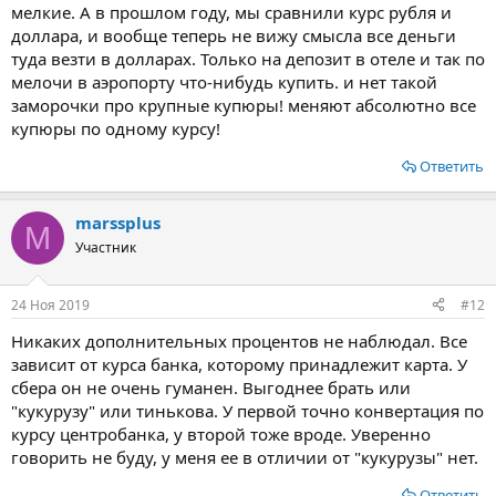
ТНВ. Это нужно при проезде до отеля, если путевкой не
мелкие. А в прошлом году, мы сравнили курс рубля и
предусмотрен трансфер, и при внесении оплаты за отель, когда
доллара, и вообще теперь не вижу смысла все деньги
бронь не предусмотрена.
туда везти в долларах. Только на депозит в отеле и так по
мелочи в аэропорту что-нибудь купить. и нет такой
Но в аэропорту курс обмена USD / ТНВ будет затратным.
заморочки про крупные купюры! меняют абсолютно все
Можно найти обменники тайских банков Siam Commercial Bank
купюры по одному курсу!
и Krungthai Bank. Это приемлемый вариант.
Ответить
Каждое путешествие за границу – это финансовый риск.
Позаботьтесь о том, чтобы запасы были практичными и
разумными. Ваше мнение по поводу карт и наличности
marssplus
сформируется очень быстро, но можно использовать чужой
M
опыт и избегать ошибок, которые несут неприятности.
Участник
24 Ноя 2019
#12
Никаких дополнительных процентов не наблюдал. Все
зависит от курса банка, которому принадлежит карта. У
сбера он не очень гуманен. Выгоднее брать или
"кукурузу" или тинькова. У первой точно конвертация по
курсу центробанка, у второй тоже вроде. Уверенно
говорить не буду, у меня ее в отличии от "кукурузы" нет.
Ответить