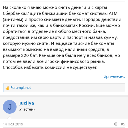
На сколько я знаю можно снять деньги и с карты
Сбербанка.Ищите ближайший банкомат системы АТМ
(эй-ти-эм) и просто снимаете деньги. Порядок действий
почти такой же, как и в банкоматах России. Еще можно
обратиться в отделение любого местного банка,
предоставив им свою карту и паспорт и назвав сумму,
которую нужно снять. И еще,все тайские банкоматы
взымают комисию на вывод наличный средств, в
размере 220 бат. Раньше она была не у всех банков, но
потом ее ввели все игроки финансового рынка.
Способов избежать комиссии не существует.
Ответить
Forumplanet
Р
е
а
Jucliya
к
J
ц
Участник
и
и
:
14 Ноя 2019
#5