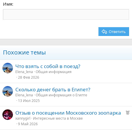
15
Georgia
Выравнивание текста
Имя
Заголовок 3
18
Tahoma
22
Times New Roman
26
Trebuchet MS
Ответить
Verdana
Похожие темы
Что взять с собой в поезд?
Elena_lena
Общая информация
28 Фев 2026
Сколько денег брать в Египет?
Elena_lena
Общая информация о Египте
13 Июл 2025
Р
Отзыв о посещении Московского зоопарка
е
xannygirl
Интересные места в Москве
9 Май 2026
к
о