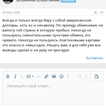
Заслуженный путешественник
Участник
и
и
:
29 Июн 2020
#2
Всегда и только всегда беру с собой американские
доллары, хоть их и ненавижу. По приезду обмениваю на
валюту той страны в которую прибыл. Никогда не
пользуюсь сомнительными пунктами обмена, это
чревато. Никогда не пользуюсь пластиковыми картами
это опасно и невыгодно. Решать вам, я для себя уже все
выводы сделал и ни разу не прогадал.
Ответить
Нумерованный список
Жирный
Курсив
Дополнительно...
Список
Дополнительно...
Вставить ссылку
Вставить изображение
Смайлы
Дополнительно...
Отменить
Дополнительн
Предп
Маркированный список
Напишите свой ответ...
По левому краю
9
Обычный
Сохранить черновик
Arial
Размер шрифта
Выравнивание
Цитата
Повторить
Медиа
Переключить режим работы редактора
Цвет текста
Формат параграфа
Вставить таблицу
Удалить форматирование
Шрифт
Вставить горизонтальную линию
Черновики
Зачёркнутый
Спойлер
Подчёркнутый
Код
Однострочный код
Однострочный спойлер
Увеличить отступ
10
Удалить черновик
По центру
Заголовок 1
Book Antiqua
Уменьшить отступ
12
Courier New
По правому краю
Заголовок 2