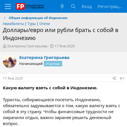
Вход
Регистрация
Общая информация об Индонезии
Авиабилеты
|
Туры
|
Отели
Доллары/евро или рубли брать с собой в
Индонезию
А
Д
Екатерина Григорьева
17 Янв 2020
в
а
т
т
Екатерина Григорьева
о
а
Начинающий
Участник
р
н
т
а
е
ч
17 Янв 2020
#1
м
а
ы
л
Какую валюту взять с собой в Индонезию.
а
Туристы, собирающиеся посетить Индонезию,
обязательно задумываются о том, какую валюту взять с
собой в эту страну. Чтобы финансовые трудности не
омрачили отдых, важно заранее решить денежный
вопрос.