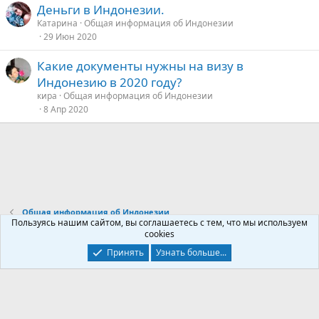
Деньги в Индонезии.
Катарина
Общая информация об Индонезии
е
29 Июн 2020
д
Какие документы нужны на визу в
у
Индонезию в 2020 году?
е
кира
Общая информация об Индонезии
8 Апр 2020
Общая информация об Индонезии
Пользуясь нашим сайтом, вы соглашаетесь с тем, что мы используем
cookies
Контакты
Условия и правила
Политика конфиденциальности
Принять
Узнать больше...
Помощь
Главная
R
S
S