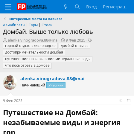
Вход
Регистрация
Интересные места на Кавказе
Авиабилеты
|
Туры
|
Отели
Домбай. Выше только любовь
А
Д
Т
alenka.vinogradova.88@mai
9 Фев 2025
в
а
е
горный отдых в кисловодске
домбай отзывы
т
т
г
достопримечательности домбая
о
а
и
путешествие на кавказские минеральные воды
р
н
что посмотреть в домбае
т
а
е
ч
м
а
alenka.vinogradova.88@mai
ы
л
Начинающий
Участник
а
9 Фев 2025
#1
Путешествие на Домбай:
незабываемые виды и энергия
гор​