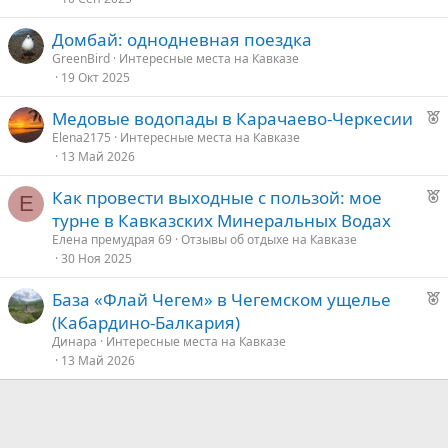
Домбай: однодневная поездка
е
GreenBird
Интересные места на Кавказе
19 Окт 2025
д
у
Р
Медовые водопады в Карачаево-Черкесии
е
е
Elena2175
Интересные места на Кавказе
13 Май 2026
к
о
Р
Как провести выходные с пользой: мое
Е
е
турне в Кавказских Минеральных Водах
е
к
Елена премудрая 69
Отзывы об отдыхе на Кавказе
о
30 Ноя 2025
д
у
Р
База «Флай Чегем» в Чегемском ущелье
е
е
е
(Кабардино-Балкария)
к
д
Динара
Интересные места на Кавказе
о
13 Май 2026
у
е
е
д