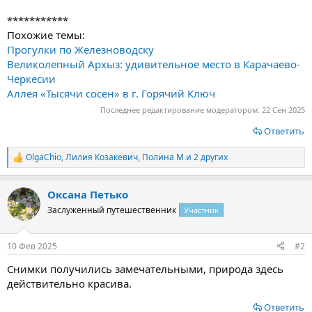
***********
Похожие темы:
Прогулки по Железноводску
Великолепный Архыз: удивительное место в Карачаево-
Черкесии
Аллея «Тысячи сосен» в г. Горячий Ключ
Последнее редактирование модератором:
22 Сен 2025
Ответить
OlgaChio
,
Лилия Козакевич
,
Полина М
и 2 других
Р
е
а
Оксана Петько
к
ц
Заслуженный путешественник
Участник
и
и
:
10 Фев 2025
#2
Снимки получились замечательными, природа здесь
действительно красива.
Ответить