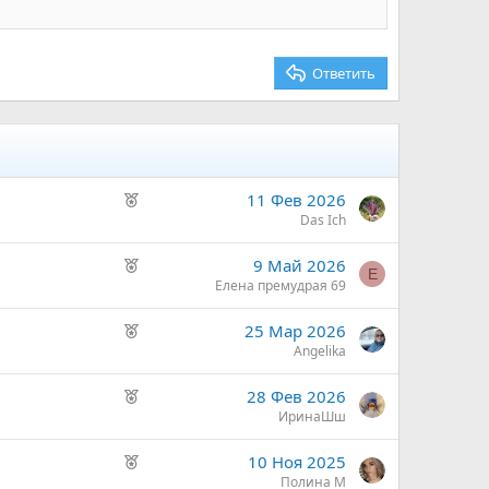
Ответить
Р
11 Фев 2026
е
Das Ich
к
Р
9 Май 2026
о
Е
е
Елена премудрая 69
м
к
е
Р
25 Мар 2026
о
н
е
Angelika
м
д
к
е
у
Р
28 Фев 2026
о
н
е
е
ИринаШш
м
д
м
к
е
у
ы
Р
10 Ноя 2025
о
н
е
й
е
Полина М
м