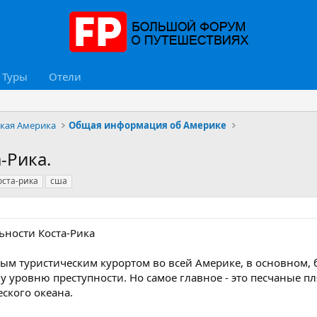
Туры
Отели
ская Америка
Общая информация об Америке
-Рика.
оста-рика
сша
ьности Коста-Рика
ным туристическим курортом во всей Америке, в основном, 
у уровню преступности. Но самое главное - это песчаные 
ского океана.