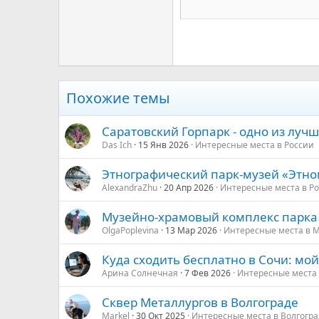
26
Times New Roman
Trebuchet MS
Verdana
Похожие темы
Саратовский Горпарк - одно из лучш
Das Ich
15 Янв 2026
Интересные места в России
Этнографический парк-музей «Этно
AlexandraZhu
20 Апр 2026
Интересные места в Р
Музейно-храмовый комплекс парка 
OlgaPoplevina
13 Мар 2026
Интересные места в 
Куда сходить бесплатно в Сочи: мой
Арина Солнечная
7 Фев 2026
Интересные места 
Сквер Металлургов в Волгограде
Markel
30 Окт 2025
Интересные места в Волгогра