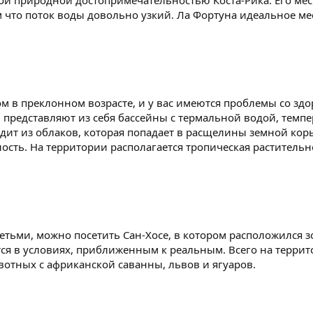
бой природной достопримечательностью Коста-Рика. Его ме
м что поток воды довольно узкий. Ла Фортуна идеальное ме
ом в преклонном возрасте, и у вас имеются проблемы со здо
 представляют из себя бассейны с термальной водой, темпе
ит из облаков, которая попадает в расщелины земной коры
ость. На территории располагается тропическая растительно
детьми, можно посетить Сан-Хосе, в котором расположился з
ся в условиях, приближенным к реальным. Всего на террит
вотных с африканской саванны, львов и ягуаров.