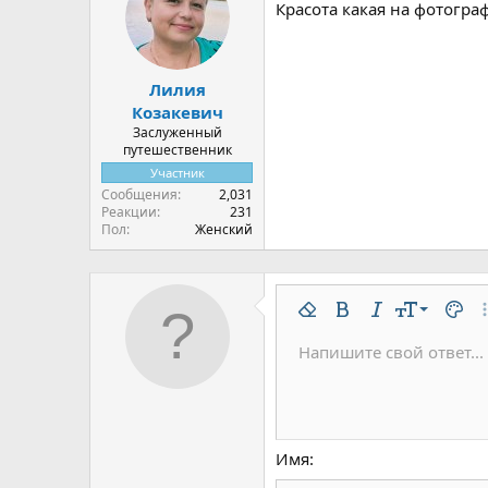
Красота какая на фотогра
Лилия
Козакевич
Заслуженный
путешественник
Участник
Сообщения
2,031
Реакции
231
Пол
Женский
9
Удалить форматирован
Жирный
Курсив
Размер шр
Цвет 
До
10
Напишите свой ответ...
Arial
Шрифт
Вставить горизонтальну
Спойлер
Зачёркнутый
Код
Подчёркнутый
Одностроч
Однос
12
Book Antiqua
15
Courier New
18
Georgia
Имя
22
Tahoma