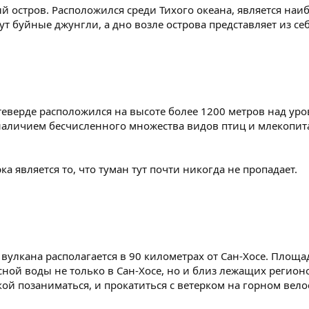
й остров. Расположился среди Тихого океана, является на
ут буйные джунгли, а дно возле острова представляет из с
верде расположился на высоте более 1200 метров над уров
 наличием бесчисленного множества видов птиц и млекопит
а является то, что туман тут почти никогда не пропадает.
вулкана располагается в 90 километрах от Сан-Хосе. Площадь
ой воды не только в Сан-Хосе, но и близ лежащих регионо
ой позаниматься, и прокатиться с ветерком на горном вел