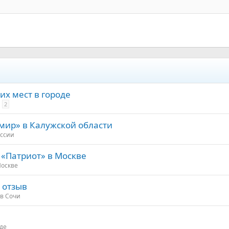
их мест в городе
2
мир» в Калужской области
оссии
«Патриот» в Москве
Москве
 отзыв
в Сочи
де