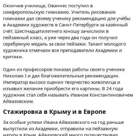
Окончив училище, Ованнес поступил в
симферопольскую гимназию. Учитель рисования
гимназии дал своему ученику рекомендацию для учёбы
в Академии художеств в Санкт-Петербурге за казённый
счёт. Шестнадцатилетнего юношу зачислили в
пейзажный класс, а уже через два года он получил
серебряную медаль за свои пейзажи. Талант молодого
художника отмечали все преподаватели Академии и
критики.
Один из профессоров показал работы своего ученика
Николаю I и дал благожелательные рекомендации.
Император высоко оценил творчество живописца и
изъявил желание приобрести его картины. В 24 года
художник стал себя называть Иваном Константиновичем
Айвазовским.
Стажировка в Крыму и в Европе​
За особые успехи Ивана Айвазовского на год раньше
выпустили из Академии, отправили на пейзажную
натуру в Крым. Айвазовский много путешествовал,