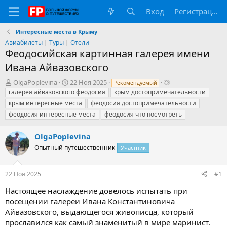
Вход
Регистрация
Интересные места в Крыму
Авиабилеты
|
Туры
|
Отели
Феодосийская картинная галерея имени
Ивана Айвазовского
А
Д
Т
OlgaPoplevina
22 Ноя 2025
Рекомендуемый
в
а
е
галерея айвазовского феодосия
крым достопримечательности
т
т
г
крым интересные места
феодосия достопримечательности
о
а
и
феодосия интересные места
феодосия что посмотреть
р
н
т
а
OlgaPoplevina
е
ч
м
а
Опытный путешественник
Участник
ы
л
а
22 Ноя 2025
#1
Настоящее наслаждение довелось испытать при
посещении галереи Ивана Константиновича
Айвазовского, выдающегося живописца, который
прославился как самый знаменитый в мире маринист.