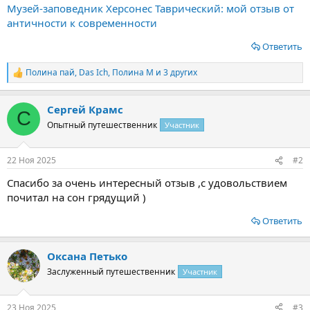
Музей-заповедник Херсонес Таврический: мой отзыв от
античности к современности
Ответить
Полина пай
,
Das Ich
,
Полина М
и 3 других
Р
е
а
Сергей Крамс
к
С
ц
Опытный путешественник
Участник
и
и
:
22 Ноя 2025
#2
Спасибо за очень интересный отзыв ,с удовольствием
почитал на сон грядущий )
Ответить
Оксана Петько
Заслуженный путешественник
Участник
23 Ноя 2025
#3