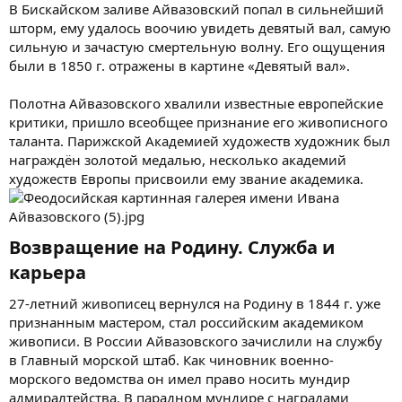
В Бискайском заливе Айвазовский попал в сильнейший
шторм, ему удалось воочию увидеть девятый вал, самую
сильную и зачастую смертельную волну. Его ощущения
были в 1850 г. отражены в картине «Девятый вал».
Полотна Айвазовского хвалили известные европейские
критики, пришло всеобщее признание его живописного
таланта. Парижской Академией художеств художник был
награждён золотой медалью, несколько академий
художеств Европы присвоили ему звание академика.
Возвращение на Родину. Служба и
карьера​
27-летний живописец вернулся на Родину в 1844 г. уже
признанным мастером, стал российским академиком
живописи. В России Айвазовского зачислили на службу
в Главный морской штаб. Как чиновник военно-
морского ведомства он имел право носить мундир
адмиралтейства. В парадном мундире с наградами