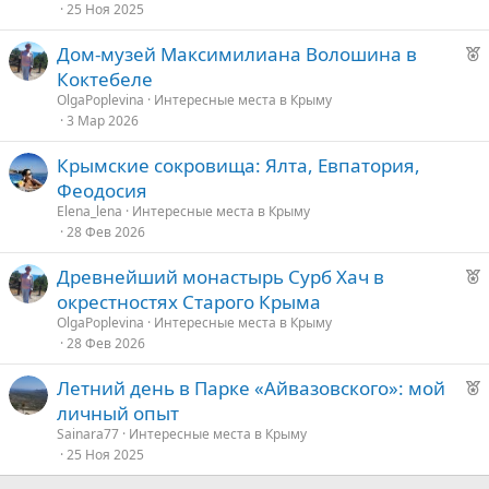
25 Ноя 2025
Р
Дом-музей Максимилиана Волошина в
е
Коктебеле
к
OlgaPoplevina
Интересные места в Крыму
о
3 Мар 2026
Крымские сокровища: Ялта, Евпатория,
е
Феодосия
д
Elena_lena
Интересные места в Крыму
28 Фев 2026
у
е
Р
Древнейший монастырь Сурб Хач в
е
окрестностях Старого Крыма
к
OlgaPoplevina
Интересные места в Крыму
о
28 Фев 2026
Р
Летний день в Парке «Айвазовского»: мой
е
е
личный опыт
к
д
Sainara77
Интересные места в Крыму
о
25 Ноя 2025
у
е