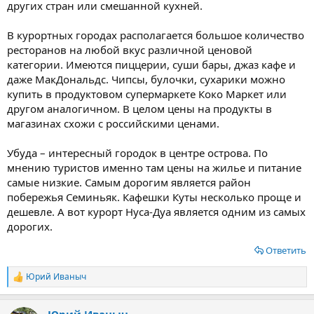
других стран или смешанной кухней.
В курортных городах располагается большое количество
ресторанов на любой вкус различной ценовой
категории. Имеются пиццерии, суши бары, джаз кафе и
даже МакДональдс. Чипсы, булочки, сухарики можно
купить в продуктовом супермаркете Коко Маркет или
другом аналогичном. В целом цены на продукты в
магазинах схожи с российскими ценами.
Убуда – интересный городок в центре острова. По
мнению туристов именно там цены на жилье и питание
самые низкие. Самым дорогим является район
побережья Семиньяк. Кафешки Куты несколько проще и
дешевле. А вот курорт Нуса-Дуа является одним из самых
дорогих.
Ответить
Юрий Иваныч
Р
е
а
Юрий Иваныч