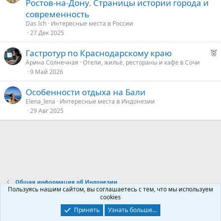
е
д
Ростов-на-Дону. Страницы истории города и
к
у
современность
о
е
Das Ich
Интересные места в России
27 Дек 2025
е
Р
Гастротур по Краснодарскому краю
е
д
Арина Солнечная
Отели, жильё, рестораны и кафе в Сочи
9 Май 2026
к
у
о
е
Особенности отдыха на Бали
Elena_lena
Интересные места в Индонезии
е
29 Авг 2025
д
у
е
Общая информация об Индонезии
Пользуясь нашим сайтом, вы соглашаетесь с тем, что мы используем
cookies
Контакты
Условия и правила
Политика конфиденциальности
Принять
Узнать больше...
Помощь
Главная
R
S