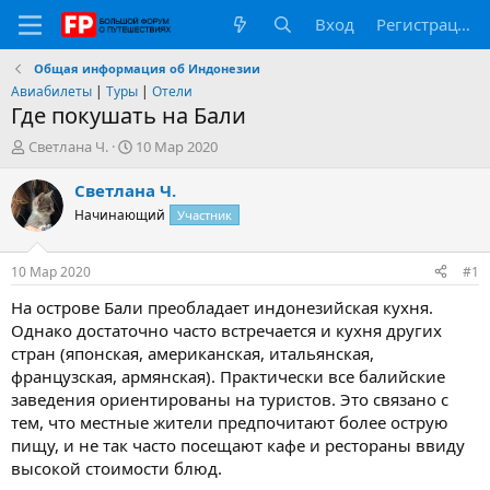
Вход
Регистрация
Общая информация об Индонезии
Авиабилеты
|
Туры
|
Отели
Где покушать на Бали
А
Д
Светлана Ч.
10 Мар 2020
в
а
т
т
Светлана Ч.
о
а
Начинающий
Участник
р
н
т
а
е
ч
10 Мар 2020
#1
м
а
ы
л
На острове Бали преобладает индонезийская кухня.
а
Однако достаточно часто встречается и кухня других
стран (японская, американская, итальянская,
французская, армянская). Практически все балийские
заведения ориентированы на туристов. Это связано с
тем, что местные жители предпочитают более острую
пищу, и не так часто посещают кафе и рестораны ввиду
высокой стоимости блюд.