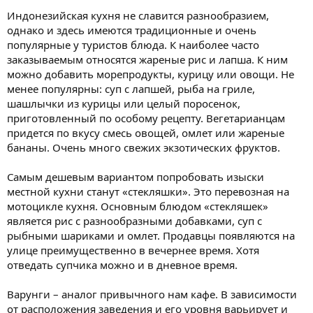
Индонезийская кухня не славится разнообразием,
однако и здесь имеются традиционные и очень
популярные у туристов блюда. К наиболее часто
заказываемым относятся жареные рис и лапша. К ним
можно добавить морепродукты, курицу или овощи. Не
менее популярны: суп с лапшей, рыба на гриле,
шашлычки из курицы или целый поросенок,
приготовленный по особому рецепту. Вегетарианцам
придется по вкусу смесь овощей, омлет или жареные
бананы. Очень много свежих экзотических фруктов.
Самым дешевым вариантом попробовать изыски
местной кухни станут «стекляшки». Это перевозная на
мотоцикле кухня. Основным блюдом «стекляшек»
является рис с разнообразными добавками, суп с
рыбными шариками и омлет. Продавцы появляются на
улице преимущественно в вечернее время. Хотя
отведать супчика можно и в дневное время.
Варунги – аналог привычного нам кафе. В зависимости
от расположения заведения и его уровня варьирует и