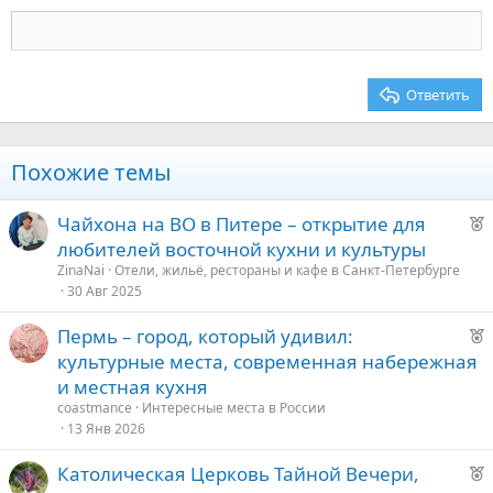
Заголовок 3
18
Tahoma
22
Times New Roman
26
Trebuchet MS
Ответить
Verdana
Похожие темы
Р
Чайхона на ВО в Питере – открытие для
е
любителей восточной кухни и культуры
к
ZinaNai
Отели, жильё, рестораны и кафе в Санкт-Петербурге
о
30 Авг 2025
Р
Пермь – город, который удивил:
е
е
культурные места, современная набережная
к
д
и местная кухня
о
у
coastmance
Интересные места в России
е
13 Янв 2026
е
Р
Католическая Церковь Тайной Вечери,