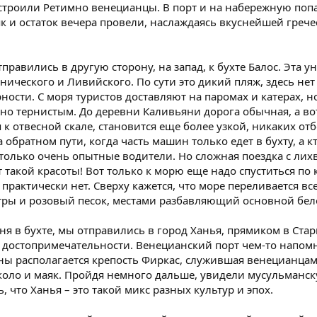
троили Ретимно венецианцы. В порт и на набережную попали
к и остаток вечера провели, наслаждаясь вкуснейшей греч
равились в другую сторону, на запад, к бухте Балос. Эта у
онического и Ливийского. По сути это дикий пляж, здесь не
рности. С моря туристов доставляют на паромах и катерах, 
но тернистым. До деревни Каливьяни дорога обычная, а вот 
 к отвесной скале, становится еще более узкой, никаких от
обратном пути, когда часть машин только едет в бухту, а к
 только очень опытные водители. Но сложная поездка с лих
т такой красоты! Вот только к морю еще надо спуститься по
 практически нет. Сверху кажется, что море переливается 
тры и розовый песок, местами разбавляющий основной бе
я в бухте, мы отправились в город Ханья, прямиком в Ста
 достопримечательности. Венецианский порт чем-то напомн
ны располагается крепость Фиркас, служившая венецианцам
оло и маяк. Пройдя немного дальше, увидели мусульманск
 что Ханья – это такой микс разных культур и эпох.