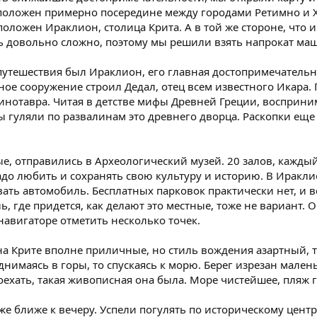
сположен примерно посередине между городами Ретимно и 
оложен Ираклион, столица Крита. А в той же стороне, что и
ь довольно сложно, поэтому мы решили взять напрокат маш
утешествия был Ираклион, его главная достопримечательно
ое сооружение строил Дедал, отец всем известного Икара. 
инотавра. Читая в детстве мифы Древней Греции, восприни
ы гуляли по развалинам это древнего дворца. Раскопки еще в
е, отправились в Археологический музей. 20 залов, кажды
адо любить и сохранять свою культуру и историю. В Иракл
ать автомобиль. Бесплатных парковок практически нет, и в
где придется, как делают это местные, тоже не вариант. Ост
 навигаторе отметить несколько точек.
 на Крите вполне приличные, но стиль вождения азартный, т
однимаясь в горы, то спускаясь к морю. Берег изрезан мал
оехать, такая живописная она была. Море чистейшее, пляж 
е ближе к вечеру. Успели погулять по историческому центр