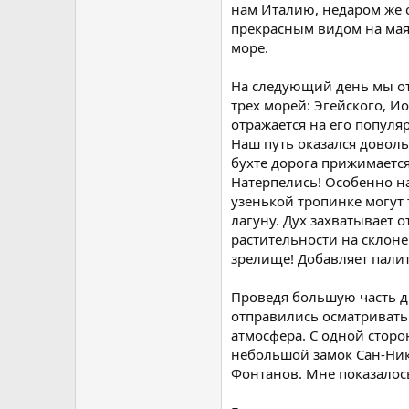
нам Италию, недаром же с
прекрасным видом на мая
море.
На следующий день мы отп
трех морей: Эгейского, И
отражается на его популя
Наш путь оказался доволь
бухте дорога прижимается
Натерпелись! Особенно на 
узенькой тропинке могут
лагуну. Дух захватывает о
растительности на склоне
зрелище! Добавляет пали
Проведя большую часть дн
отправились осматривать
атмосфера. С одной сторо
небольшой замок Сан-Ник
Фонтанов. Мне показалось,