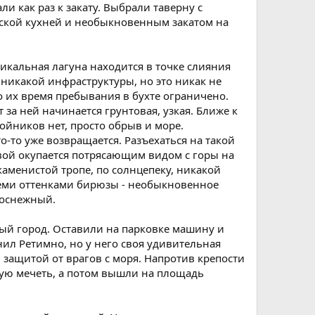
 как раз к закату. Выбрали таверну с
еской кухней и необыкновенным закатом на
никальная лагуна находится в точке слияния
т никакой инфраструктуры, но это никак не
но их время пребывания в бухте ограничено.
за ней начинается грунтовая, узкая. Ближе к
бойников нет, просто обрыв и море.
то-то уже возвращается. Разъехаться на такой
вой окупается потрясающим видом с горы на
 каменистой тропе, по солнцепеку, никакой
всеми оттенками бирюзы - необыкновенное
лоснежный.
рый город. Оставили на парковке машину и
ил Ретимно, но у него своя удивительная
 защитой от врагов с моря. Напротив крепости
ую мечеть, а потом вышли на площадь