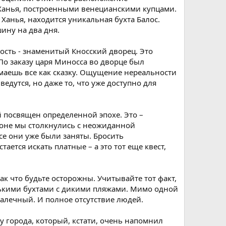
Ханья, построенными венецианскими купцами.
 Ханья, находится уникальная бухта Балос.
ину на два дня.
сть - знаменитый Кносский дворец. Это
По заказу царя Миносса во дворце был
маешь все как сказку. Ощущение нереальности
едутся, но даже то, что уже доступно для
й посвящен определенной эпохе. Это –
ионе мы столкнулись с неожиданной
се они уже были заняты. Бросить
ается искать платные – а это тот еще квест,
ак что будьте осторожны. Учитывайте тот факт,
енькими бухтами с дикими пляжами. Мимо одной
галечный. И полное отсутствие людей.
у города, который, кстати, очень напомнил