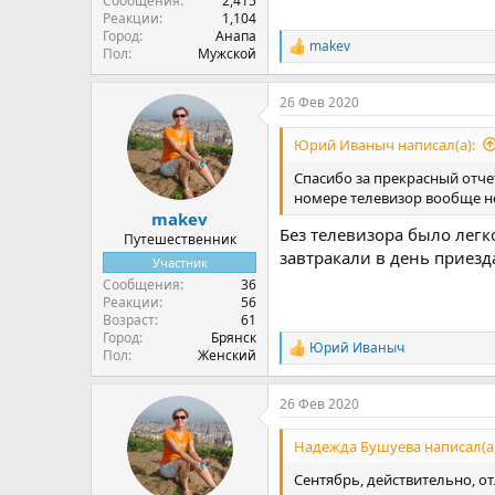
Сообщения
2,415
Реакции
1,104
Город
Анапа
makev
Р
Пол
Мужской
е
а
26 Фев 2020
к
ц
и
Юрий Иваныч написал(а):
и
:
Спасибо за прекрасный отче
номере телевизор вообще не
makev
Без телевизора было легк
Путешественник
завтракали в день приезда
Участник
Сообщения
36
Реакции
56
Возраст
61
Город
Брянск
Юрий Иваныч
Р
Пол
Женский
е
а
26 Фев 2020
к
ц
и
Надежда Бушуева написал(а)
и
:
Сентябрь, действительно, о