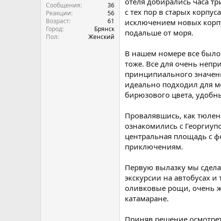
отеля добирались часа три
Сообщения
36
с тех пор в старых корпу
Реакции
56
Возраст
61
исключением новых корпус
Город
Брянск
подальше от моря.
Пол
Женский
В нашем номере все было 
тоже. Все для очень непр
принципиального значени
идеально подходил для мо
бирюзового цвета, удобны
Провалявшись, как тюлени
ознакомились с Георгиуп
центральная площадь с фо
приключениям.
Первую вылазку мы сделал
экскурсии на автобусах и
оливковые рощи, очень жи
катамаране.
Приняв решение осмотрет