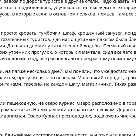
, завозя по дороге туристов в другие отели. Надо сказать, 
сах что-то подновлялось, улучшалось, но выглядит все ста
ов, в которые селят в основном поляков, немцев, там все
просто: кровать, тумбочки, шкаф, крошечный санузел, кон
итязательных туристов. Для нас ощутимым плюсом была бли
я. До пляжа две минуты неспешной ходьбы. Песчаный пля
их утренних прогулок, о которых я мечтала, сидя все лето 
й пологий вход, все располагало к прекрасному пляжному 
, на пляже несколько дней, мы поняли, что уже достаточно
олисом, прогуливаясь по вечерам. Маленький городок, кра
нтанами, таверны на каждом шагу, магазинчики. Тихая раз
и пешеходную, на озеро Курнас. Озеро расположено в горах,
 трамвайчиках. Но мы решили отправиться пешком. Дорога шл
вописная. Озеро Курнас пресноводное, вода очень чистая.
ь ближайшие достопримечательности, мы открыли карту и