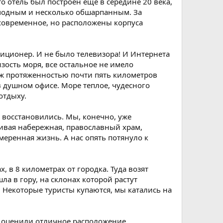
что отель был построен еще в середине 20 века,
ромодным и несколько обшарпанным. За
 современное, но расположены корпуса
диционер. И не было телевизора! И Интернета
зость моря, все остальное не имело
ж протяженностью почти пять километров
в душном офисе. Море теплое, чудесного
отдыху.
 восстановились. Мы, конечно, уже
сивая набережная, православный храм,
меренная жизнь. А нас опять потянуло к
 в 8 километрах от городка. Туда возят
а в гору, на склонах которой растут
 Некоторые туристы купаются, мы катались на
 оценили отличное расположение