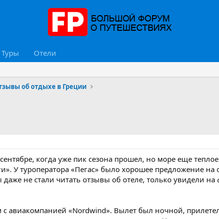
Туры
Отели
тзывы об отдыхе в Греции
сентябре, когда уже пик сезона прошел, но море еще тепло
». У туроператора «Пегас» было хорошее предложение на ос
 даже не стали читать отзывы об отеле, только увидели на 
 с авиакомпанией «Nordwind». Вылет был ночной, прилетел