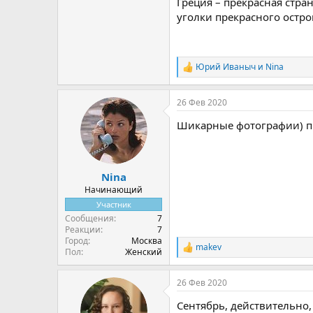
Греция – прекрасная стра
уголки прекрасного остро
Юрий Иваныч
и
Nina
Р
е
а
26 Фев 2020
к
ц
Шикарные фотографии) п
и
и
:
Nina
Начинающий
Участник
Сообщения
7
Реакции
7
Город
Москва
makev
Р
Пол
Женский
е
а
26 Фев 2020
к
ц
Сентябрь, действительно,
и