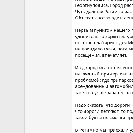
Георгиуполиса. Город ра
Чуть дальше Ретимно расп
Объехать все за один ден
Первым пунктом нашего п
удивительное архитектурн
построен лабиринт для М
не покидало меня, пока м
посещения, впечатляет.
Из дворца мы, потрясенны
наглядный пример, как н
проблемой: где припарков
арендованный автомобиль, 
так что лучше заранее на
Надо сказать, что дороги
что дороги петляют, то п
такой бухты не смогли пр
В Ретимно мы приехали уж