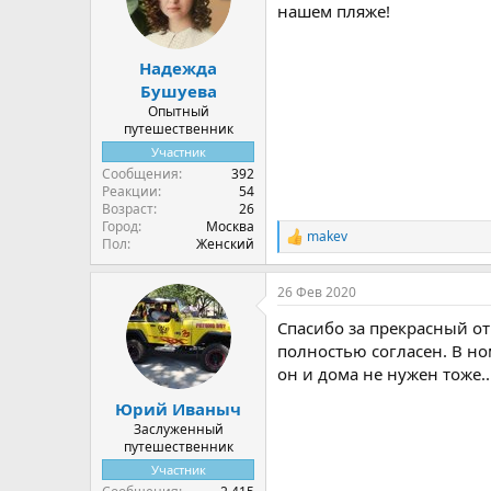
и
нашем пляже!
:
Надежда
Бушуева
Опытный
путешественник
Участник
Сообщения
392
Реакции
54
Возраст
26
Город
Москва
makev
Р
Пол
Женский
е
а
26 Фев 2020
к
ц
Спасибо за прекрасный от
и
и
полностью согласен. В но
:
он и дома не нужен тоже..
Юрий Иваныч
Заслуженный
путешественник
Участник