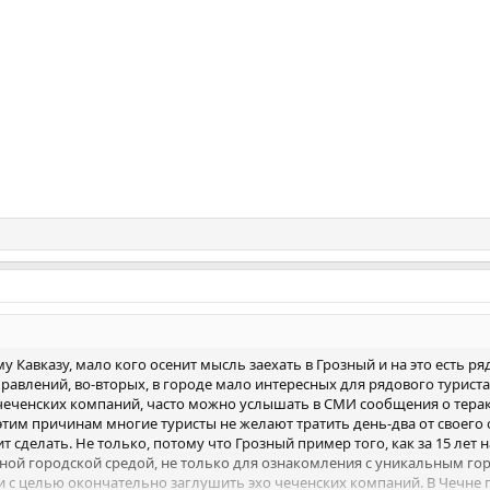
 Кавказу, мало кого осенит мысль заехать в Грозный и на это есть ря
равлений, во-вторых, в городе мало интересных для рядового туриста
чеченских компаний, часто можно услышать в СМИ сообщения о терак
этим причинам многие туристы не желают тратить день-два от своего
ит сделать. Не только, потому что Грозный пример того, как за 15 лет
ной городской средой, не только для ознакомления с уникальным г
 и с целью окончательно заглушить эхо чеченских компаний. В Чечне 