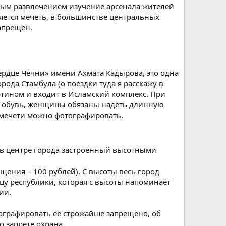
ьным развлечением изучение арсенала жителей
ляется мечеть, в большинстве центральных
апрещён.
Сердце Чечни» имени Ахмата Кадырова, это одна
рода Стамбула (о поездки туда я расскажу в
тином и входит в Исламский комплекс. При
ь обувь, женщины обязаны надеть длинную
В мечети можно фотографировать.
 в центре города застроенный высотными
щения – 100 рублей). С высоты весь город
цу республики, которая с высоты напоминает
ии.
ографировать её строжайше запрещено, об
 запрете охрана.