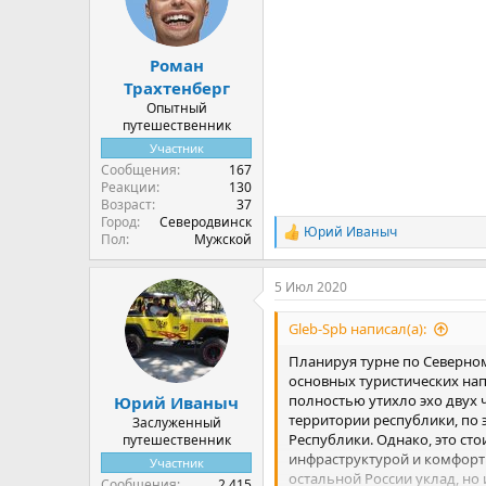
и
:
Роман
Трахтенберг
Опытный
путешественник
Участник
Сообщения
167
Реакции
130
Возраст
37
Город
Северодвинск
Юрий Иваныч
Р
Пол
Мужской
е
а
5 Июл 2020
к
ц
и
Gleb-Spb написал(а):
и
:
Планируя турне по Северному
основных туристических нап
полностью утихло эхо двух 
Юрий Иваныч
территории республики, по 
Заслуженный
Республики. Однако, это сто
путешественник
инфраструктурой и комфорт
Участник
остальной России уклад, но
Сообщения
2,415