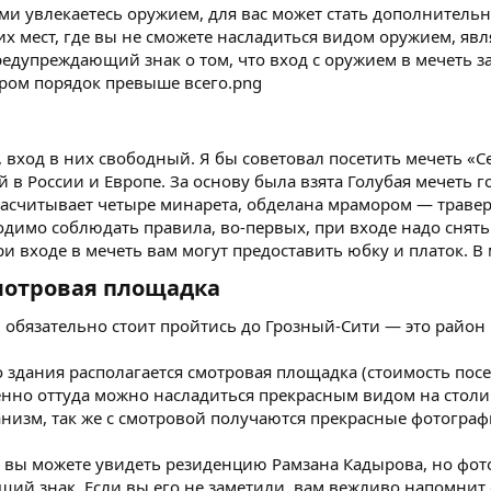
ями увлекаетесь оружием, для вас может стать дополнител
х мест, где вы не сможете насладиться видом оружием, яв
редупреждающий знак о том, что вход с оружием в мечеть з
 вход в них свободный. Я бы советовал посетить мечеть «
в России и Европе. За основу была взята Голубая мечеть го
насчитывает четыре минарета, обделана мрамором — травер
димо соблюдать правила, во-первых, при входе надо снят
ри входе в мечеть вам могут предоставить юбку и платок. 
мотровая площадка​
 обязательно стоит пройтись до Грозный-Сити — это район
здания располагается смотровая площадка (стоимость посе
енно оттуда можно насладиться прекрасным видом на столи
изм, так же с смотровой получаются прекрасные фотограф
а вы можете увидеть резиденцию Рамзана Кадырова, но фот
ий знак. Если вы его не заметили, вам вежливо напомнит о