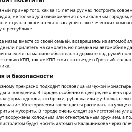
озный пример того, как за 15 лет на руинах построить совр
едой, не только для ознакомления с уникальным городом,
но и с целью окончательно заглушить эхо чеченских компан
 в республике.
да назад вместе со своей семьей, возвращаясь из автомоби
де или прилететь на самолёте, но поездка на автомобиле 
ли вы едете на машине обязательно держите под рукой пол
есколько КПП, так же КПП стоит на въезде в Грозный. солд
ника.
 и безопасности​
озному прекрасно подходит пословица «В чужой монастырь со
ы и поведения. В городе, особенно в центре, не очень пр
ая форма одежды, это брюки, рубашка или футболка, если 
замечание. Категорически запрещается распивать на улице 
урить и мусорить. В городе очень следят за чистотой на ули
т вооружены холодным или огнестрельным оружием, а по
пистолетом будут носить автоматы Калашникова через плеч