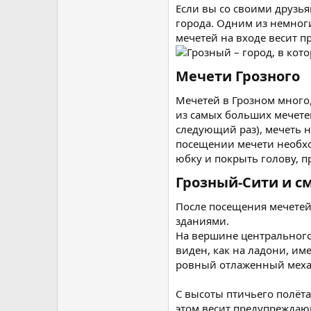
Если вы со своими друзь
города. Одним из немноги
мечетей на входе весит п
Мечети Грозного​
Мечетей в Грозном много,
из самых больших мечетей 
следующий раз), мечеть 
посещении мечети необхо
юбку и покрыть голову, п
Грозный-Сити и с
После посещения мечетей
зданиями.
На вершине центрального 
виден, как на ладони, им
ровный отлаженный механ
С высоты птичьего полёт
этом весит предупреждающ