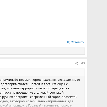
Ответить
#3
д причин. Во-первых, город находится в отдаление от
 достопримечательностей, в-третьих, ещё не
тах, или антитеррористических операциях на
 отпуска на посещение столицы Чеченской
 на руинах построить современный город с развитой
ородом, в котором совершенно непривычный для
покой и порядок, а Грозный – памятник покою и