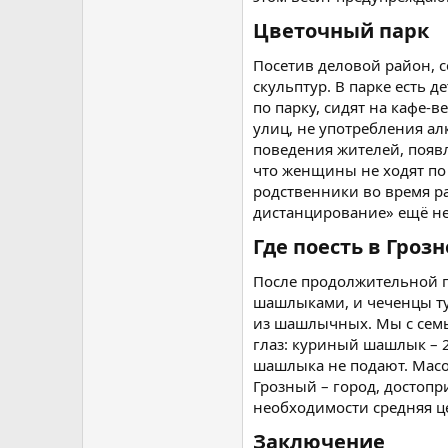
Цветочный парк​
Посетив деловой район, 
скульптур. В парке есть 
по парку, сидят на кафе-
улиц, не употребления ал
поведения жителей, появл
что женщины не ходят по
родственники во время ра
дистанцирование» ещё не
Где поесть в Грозн
После продолжительной п
шашлыками, и чеченцы ту
из шашлычных. Мы с семь
глаз: куриный шашлык – 2
шашлыка не подают. Масо 
Грозный – город, достопр
необходимости средняя це
Заключение​