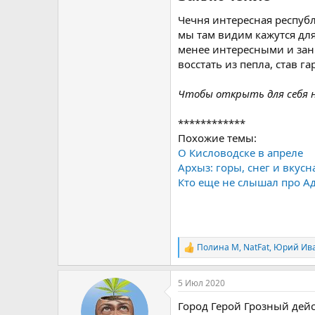
Чечня интересная респуб
мы там видим кажутся дл
менее интересными и зани
восстать из пепла, став 
Чтобы открыть для себя н
************
Похожие темы:
О Кисловодске в апреле
Архыз: горы, снег и вкусн
Кто еще не слышал про А
Полина М
,
NatFat
,
Юрий Ив
Р
е
а
5 Июл 2020
к
ц
Город Герой Грозный дейс
и