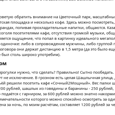
советую обратить внимание на Цветочный парк, масштабный
детская площадка и несколько кофе. Здесь можно посмотреть
верандах, попивая прохладительные напитки, общаются. Каза
коголя посетителями кафе, отсутствия громкой музыки, об
яется ощущение, что попал в картинку идеального мегапол
 одиночке: либо в сопровождение мужчины, либо группой п
зговора они держат дистанцию в 1,5 метра (да это было ещ
 был столь широко употребим).
ом​
рогулки нужно, что сделать? Правильно! Сытно пообедать.
т не исключение. В грозном есть целая Шашлычная улица, 
ёй решили посетить кафе «Сочный2Мощный». Вес палки ша
00 рублей, шашлык из говядины и баранины - 250 рублей, 
подаётся с гарниром, за 600 рублей можно знатно накорми
имечательности которого можно спокойно осмотреть за один
на за ночь, по моим расчётам, составляет 1200 рублей за ч