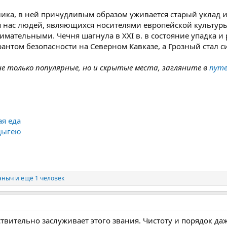
лика, в ней причудливым образом уживается старый уклад 
я нас людей, являющихся носителями европейской культур
мательными. Чечня шагнула в XXI в. в состояние упадка и 
гарантом безопасности на Северном Кавказе, а Грозный стал 
е только популярные, но и скрытые места, загляните в
путе
ая еда
дыгею
аныч
и ещё 1 человек
твительно заслуживает этого звания. Чистоту и порядок да