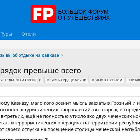
Туры
Отели
зывы об отдыхе на Кавказе
орядок превыше всего
чательности грозного
мечеть сердце чечни
отдых в грозном
поездк
ому Кавказу, мало кого осенит мысль заехать в Грозный и н
 основных туристических направлений, во-вторых, в городе
 в-третьих, ещё не полностью утихло эхо двух чеченских к
ли антитеррористических операциях на территории республи
от своего отпуска на посещение столицы Чеченской Республи
оит посетить?​