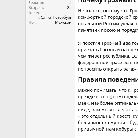
Реакции
4
Возраст
25
Не только, потому что Гр
Город
комфортной городской ср
г. Санкт-Петербург
Пол
Мужской
остальной России уклад, 
памятник покою и порядку
Я посетил Грозный два го
приехать Грозный на поез
чем живёт республика. Ес
федеральной трасе есть н
попросить открыть багаж
Правила поведения
Важно понимать, что к Гр
прежде всего формы одежд
маек, наиболее оптимальн
виде, вам могут сделать 
– это отдельный квест), к
большинство мужчин буду
привычной нам кобуры с 