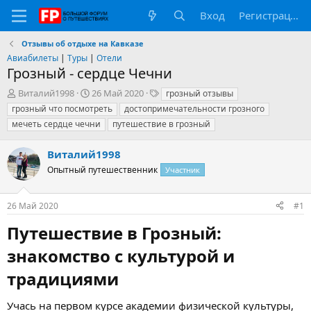
Вход
Регистрация
Отзывы об отдыхе на Кавказе
Авиабилеты
|
Туры
|
Отели
Грозный - сердце Чечни
А
Д
Т
Виталий1998
26 Май 2020
грозный отзывы
в
а
е
грозный что посмотреть
достопримечательности грозного
т
т
г
мечеть сердце чечни
путешествие в грозный
о
а
и
р
н
Виталий1998
т
а
е
ч
Опытный путешественник
Участник
м
а
ы
л
а
26 Май 2020
#1
Путешествие в Грозный:
знакомство с культурой и
традициями​
Учась на первом курсе академии физической культуры,