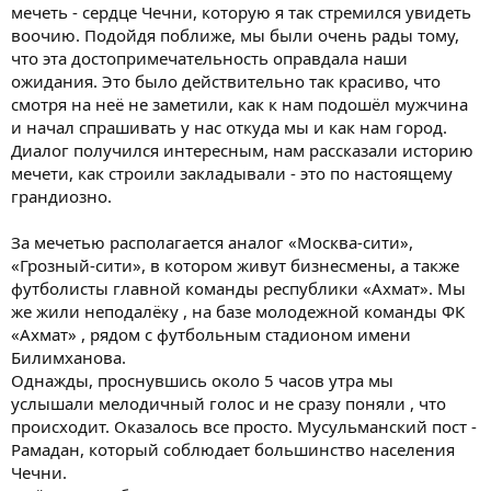
мечеть - сердце Чечни, которую я так стремился увидеть
воочию. Подойдя поближе, мы были очень рады тому,
что эта достопримечательность оправдала наши
ожидания. Это было действительно так красиво, что
смотря на неё не заметили, как к нам подошёл мужчина
и начал спрашивать у нас откуда мы и как нам город.
Диалог получился интересным, нам рассказали историю
мечети, как строили закладывали - это по настоящему
грандиозно.
За мечетью располагается аналог «Москва-сити»,
«Грозный-сити», в котором живут бизнесмены, а также
футболисты главной команды республики «Ахмат». Мы
же жили неподалёку , на базе молодежной команды ФК
«Ахмат» , рядом с футбольным стадионом имени
Билимханова.
Однажды, проснувшись около 5 часов утра мы
услышали мелодичный голос и не сразу поняли , что
происходит. Оказалось все просто. Мусульманский пост -
Рамадан, который соблюдает большинство населения
Чечни.