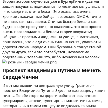
Вторая история случилась уже в БургерКинге куда мы
зашли покушать, поднимаясь по лестнице мы услышали
, что сзади нас кто-то бежит. Это оказались очень
крепкие , накачанные бойцы , возможно ОМОН, точно
не знаю, как называется. Они так быстро бежали как
будто в кафе преступник, но оказалось, что они просто
очень проголодались и бежали скорее покушать!)
Общаясь с простыми людьми, на улице , в магазинах,
понимаешь, что люди очень сильно ценят , уважают и
дорожат своим народом. Они буквально станут стеной
друг за друга, если это потребуется , независимо
родственник, товарищ это, либо незнакомый человек.
Проспект Владимира Путина и Мечеть
Сердце Чечни​
И вот мы вышли на центральную улицу Грозного -
проспект Владимира Путина. Здесь по настоящему кипит
жизнь. По обе стороны дороги работают различные
супермаркеты, аптеки, сувенирные магазинчики, кафе ,
рестораны. А в самом конце уже виднелась та самая