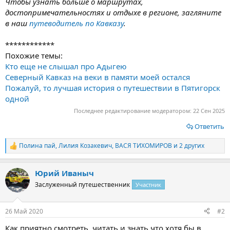
Чтобы узнать больше о маршрутах,
достопримечательностях и отдыхе в регионе, загляните
в наш
путеводитель по Кавказу
.
************
Похожие темы:
Кто еще не слышал про Адыгею
Северный Кавказ на веки в памяти моей остался
Пожалуй, то лучшая история о путешествии в Пятигорск
одной
Последнее редактирование модератором:
22 Сен 2025
Ответить
Полина пай
,
Лилия Козакевич
,
ВАСЯ ТИХОМИРОВ
и 2 других
Р
е
а
Юрий Иваныч
к
ц
Заслуженный путешественник
Участник
и
и
:
26 Май 2020
#2
Как приятно смотреть, читать и знать что хотя бы в