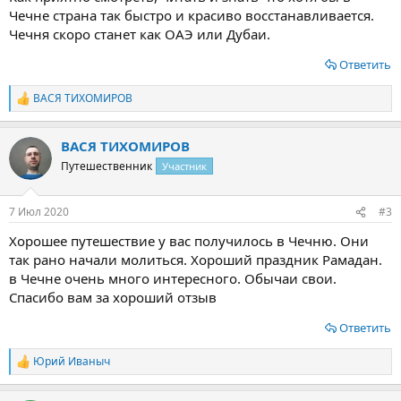
Чечне страна так быстро и красиво восстанавливается.
Чечня скоро станет как ОАЭ или Дубаи.
Ответить
ВАСЯ ТИХОМИРОВ
Р
е
а
ВАСЯ ТИХОМИРОВ
к
ц
Путешественник
Участник
и
и
:
7 Июл 2020
#3
Хорошее путешествие у вас получилось в Чечню. Они
так рано начали молиться. Хороший праздник Рамадан.
в Чечне очень много интересного. Обычаи свои.
Спасибо вам за хороший отзыв
Ответить
Юрий Иваныч
Р
е
а