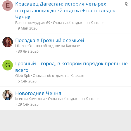
Р
Красавец Дагестан: история четырех
Е
е
потрясающих дней отдыха + напоследок
е
к
Чечня
о
д
Елена премудрая 69
Отзывы об отдыхе на Кавказе
9 Май 2026
у
е
е
Поездка в Грозный с семьей
д
Liliana
Отзывы об отдыхе на Кавказе
30 Янв 2026
у
е
Грозный – город, в котором порядок превыше
G
всего
Gleb-Spb
Отзывы об отдыхе на Кавказе
5 Сен 2020
Новогодняя Чечня
Ксения Хомякова
Отзывы об отдыхе на Кавказе
29 Сен 2025