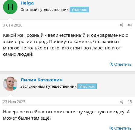
Helga
к
H
ц
Опытный путешественник
Участник
и
и
:
3 Сен 2020
#4
Какой же Грозный - величественный и одновременно с
этим строгий город. Почему-то кажется, что зависит
многое не только от того, кто стоит во главе, но и от
самих людей!
Ответить
Лилия Козакевич
Заслуженный путешественник
Участник
23 Июл 2025
#5
Наверное и сейчас вспоминаете эту чудесную поездку! А
может были там ещё?
Ответить