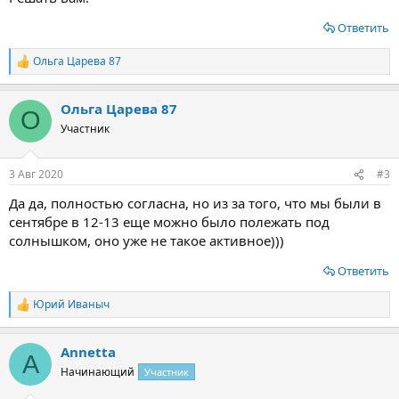
Ответить
Ольга Царева 87
Р
е
а
Ольга Царева 87
к
О
ц
Участник
и
и
:
3 Авг 2020
#3
Да да, полностью согласна, но из за того, что мы были в
сентябре в 12-13 еще можно было полежать под
солнышком, оно уже не такое активное)))
Ответить
Юрий Иваныч
Р
е
а
Annetta
к
A
ц
Начинающий
Участник
и
и