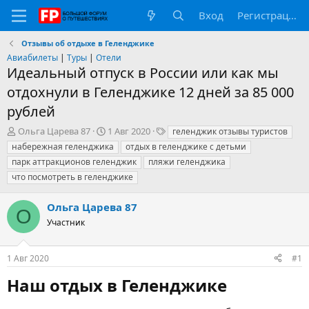
Вход
Регистрация
Отзывы об отдыхе в Геленджике
Авиабилеты
|
Туры
|
Отели
Идеальный отпуск в России или как мы
отдохнули в Геленджике 12 дней за 85 000
рублей
А
Д
Т
Ольга Царева 87
1 Авг 2020
геленджик отзывы туристов
в
а
е
набережная геленджика
отдых в геленджике с детьми
т
т
г
парк аттракционов геленджик
пляжи геленджика
о
а
и
что посмотреть в геленджике
р
н
т
а
е
ч
Ольга Царева 87
О
м
а
Участник
ы
л
а
1 Авг 2020
#1
Наш отдых в Геленджике​