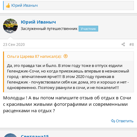
Юрий Иваныч
Р
е
а
Юрий Иваныч
к
ц
Заслуженный путешественник
Участник
и
и
:
23 Сен 2020
#8
Ольга Царева 87 написал(а):
Да, это правда так и было. В этом году тоже в отпуск ездили
Геленджик-Сочи, но когда приезжаешь впервые в незнакомый
город - впечатления ярче!!!! В этом 2020 году приехав в
Геленджик - почувствовали себя как дома, это и хорошо и нет -
одновременно. Поэтому рванули в сочи, и не пожалели!!!
Молодцы ! А вы потом напишите отзыв об отдых в Сочи
с красивыми живыми фотографиями и современными
расценками на отдых ?
Ответить
Светлана15