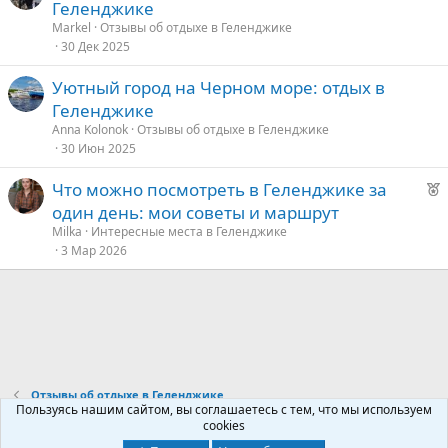
Геленджике
д
Markel
Отзывы об отдыхе в Геленджике
30 Дек 2025
у
е
Уютный город на Черном море: отдых в
Геленджике
Anna Kolonok
Отзывы об отдыхе в Геленджике
30 Июн 2025
Р
Что можно посмотреть в Геленджике за
е
один день: мои советы и маршрут
к
Milka
Интересные места в Геленджике
о
3 Мар 2026
е
д
у
е
Отзывы об отдыхе в Геленджике
Пользуясь нашим сайтом, вы соглашаетесь с тем, что мы используем
cookies
Контакты
Условия и правила
Политика конфиденциальности