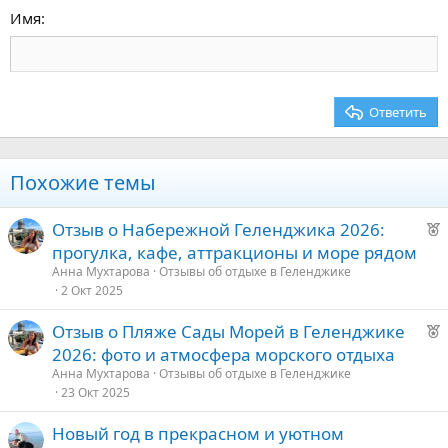
15
Georgia
Выравнивание текста
Имя
Заголовок 3
18
Tahoma
22
Times New Roman
26
Trebuchet MS
Ответить
Verdana
Похожие темы
Р
Отзыв о Набережной Геленджика 2026:
е
прогулка, кафе, аттракционы и море рядом
к
Анна Мухтарова
Отзывы об отдыхе в Геленджике
о
2 Окт 2025
Р
Отзыв о Пляже Сады Морей в Геленджике
е
е
2026: фото и атмосфера морского отдыха
к
д
Анна Мухтарова
Отзывы об отдыхе в Геленджике
о
23 Окт 2025
у
е
Новый год в прекрасном и уютном
е