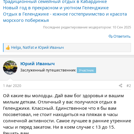
Традиционный семейный отдых в Кабардинке
Новый год в прекрасном и уютном Геленджике
Отдых в Геленджике - южное гостеприимство и красота
морского побережья
Последнее редактирование модератором:
10 Сен 2025
Ответить
Helga
,
NatFat
и
Юрий Иваныч
Р
е
а
Юрий Иваныч
к
ц
Заслуженный путешественник
Участник
и
и
:
1 Авг 2020
#2
Ой какие вы молодцы. Дай вам бог здоровья и вашим
милым деткам. Отличный у вас получился отдых в
Геленджике. Классный. Единственное что я бы вам
посоветовал, не стоит находиться на пляжах в часы
солнечной активности. Самое лучшее в ранние утренние
часы и перед закатом. Ни в коем случае с 13 до 15.
Решать вам.