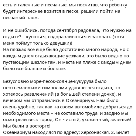
есть и галечные и песчаные, мы посчитав, что ребенку
будет интереснее возится в песке, решили пойти на
песчаный пляж.
И не ошиблись, погода сентября радовала, что нужно на
отдыхе? – купаться, оздоравливаться и загорать (хотя
меня поймут только девушки)!
На пляжах все еще было достаточно много народа, но с
каждым днем отдыхающие уезжали, это было видно по
пустеющим шезлонгам, и места на пляже с каждым днем
было все больше и больше.
Безусловно море-песок-солнце-кукуруза было
неотъемлемыми символами удавшегося отдыха, но
хотелось развлечений (в большей степени дочке), и
вечером мы отправились в Океанариум. Нам было
очень удобно, так как на своем автомобиле добраться до
необходимого места – не составило труда, и заодно мы
осмотрели весь город. Он чистый, ухоженный, зеленый!
Мы были в восторге!
Океанариум находился по адресу: Херсонаская, 2. Билет