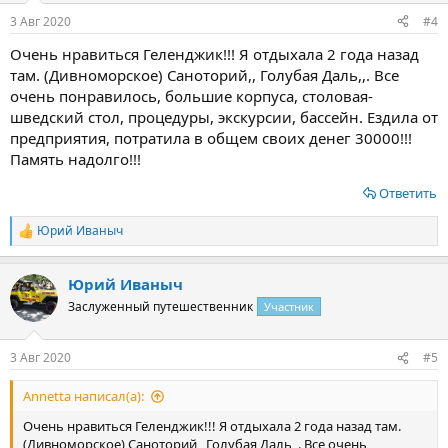
:
3 Авг 2020
#4
Очень нравиться Геленджик!!! Я отдыхала 2 года назад
там. (Дивноморское) Саноторий,, Голубая Даль,,. Все
очень понравилось, большие корпуса, столовая-
шведский стол, процедуры, экскурсии, бассейн. Ездила от
предприятия, потратила в общем своих денег 30000!!!
Память надолго!!!
Ответить
Юрий Иваныч
Р
е
а
Юрий Иваныч
к
ц
Заслуженный путешественник
Участник
и
и
:
3 Авг 2020
#5
Annetta написал(а):
Очень нравиться Геленджик!!! Я отдыхала 2 года назад там.
(Дивноморское) Саноторий,, Голубая Даль,,. Все очень