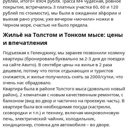
рублей, итого= 8904 рубля. Трасса М4 чудесная, ровное
покрытие, встречались 3 платных участка 60, 60 и 120
рублей по стоимости), мы были в ожидании эйфории и
выехав рано утром, уже вечером «мочили» ножки в
Черном море, счастью не было предела.
Жильё на Толстом и Тонком мысе: цены
и впечатления​
Подъезжая к Геленджику, мы заранее позвонили хозяину
квартиры (бронировала буквально за 2-3 дня до поездки
на сайте Авито). В сентябре цены на жилье в 2 раза
дешевле, потому что поток отдыхающих и туристов
снижается, и жилье получилось снять за 2000/сутки, что
очень нас обрадовало.
Квартира была в районе Толстого мыса (довольно новый
район), 2 комнатная с новым качественным ремонтом, с
балконом (вид во двор и частично на проезжую часть). В
квартире была вся необходимая посуда (кастрюли,
сковородки и т.п.) и технику, включая микроволновую
печь, электрический чайник, холодильник,
кондиционер, стоянка для автомобиля – во дворе.