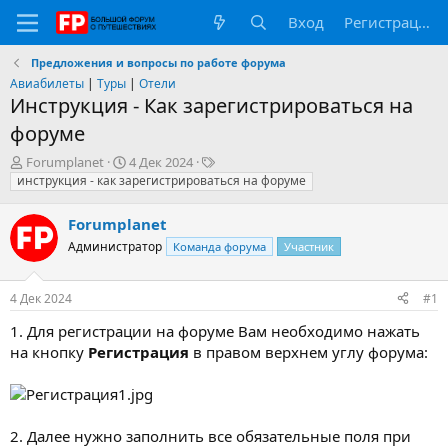
Вход
Регистрация
Предложения и вопросы по работе форума
Авиабилеты
|
Туры
|
Отели
Инструкция - Как зарегистрироваться на
форуме
А
Д
Т
Forumplanet
4 Дек 2024
в
а
е
инструкция - как зарегистрироваться на форуме
т
т
г
о
а
и
Forumplanet
р
н
Администратор
Команда форума
Участник
т
а
е
ч
м
а
4 Дек 2024
#1
ы
л
а
1. Для регистрации на форуме Вам необходимо нажать
на кнопку
Регистрация
в правом верхнем углу форума:
2. Далее нужно заполнить все обязательные поля при