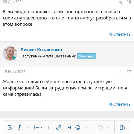
28 Дек 2024
#6
Если люди оставляют такие восторженные отзывы о
своих путешествиях, то они точно смогут разобраться и в
этом вопросе.
Ответить
Лилия Козакевич
Заслуженный путешественник
Участник
15 Июн 2025
#7
Жаль, что только сейчас я прочитала эту нужную
информацию! Были затруднения при регистрации, но я
сама справилась)
Ответить
Нумерованный список
Жирный
Курсив
Дополнительно...
Список
Дополнительно...
Вставить ссылку
Вставить изображение
Смайлы
Дополнительно...
Отменить
Дополнительн
Предп