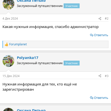
Оксана Петько
к
ц
Заслуженный путешественник
Участник
и
и
:
4 Дек 2024
#2
Какая нужныя информация, спасибо администратор
Ответить
Forumplanet
Р
е
а
Polyanka17
к
ц
Заслуженный путешественник
Участник
и
и
:
15 Дек 2024
#3
Нужная информация для тех, кто ещё не
зарегистрирован
Ответить
Оксана Петько