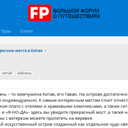
Туры
Отели
ресные места в Китае
Ь
китай
хайнань
нь – то жемчужина Китая, его Гаваи. На острове достаточно
и индивидуально. К самым интересным местам стоит отнест
ное плато с отелями и храмовыми комплексами, а также гиг
 и «Я-НО-ДА»- здесь вы увидите прекрасный мост ,а также
ы с ветерком можете пролететь на веревке.
й искусственный остров созданный как отдельное чудо све