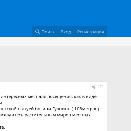
Поиск
Вход
Регистрация
#1
 интересных мест для посещения, как в виде
и:
антской статуей богини Гуанинь ( 108метров)
 насладитесь растительным миров местных
та.