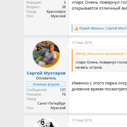
«парк Олень повернул го
Реакции
3
Возраст
38
открывается отличный вид
Город
Красноярск
Пол
Мужской
Юрий Иваныч
,
Сергей Мухт
Р
е
а
17 Ноя 2019
к
ц
и
Mihail_Nevzorov написал(а):
и
:
«парк Олень повернул голов
на весь остров.
Сергей Мухтаров
Основатель
Именно с этого парка отк
Команда форума
дневное время посмотреть
Сообщения
137
Реакции
76
Город
Санкт-Петербург
Пол
Мужской
17 Ноя 2019