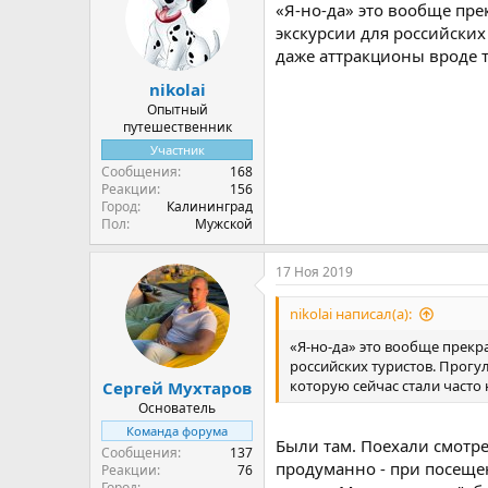
«Я-но-да» это вообще пре
экскурсии для российских
даже аттракционы вроде т
nikolai
Опытный
путешественник
Участник
Сообщения
168
Реакции
156
Город
Калининград
Пол
Мужской
17 Ноя 2019
nikolai написал(а):
«Я-но-да» это вообще прекра
российских туристов. Прогу
которую сейчас стали часто
Сергей Мухтаров
Основатель
Команда форума
Были там. Поехали смотре
Сообщения
137
продуманно - при посещен
Реакции
76
Город