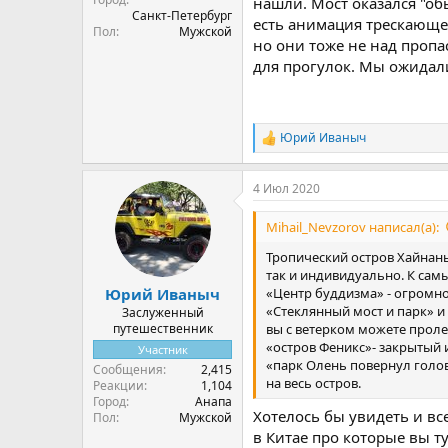
нашли. Мост оказался "об
Санкт-Петербург
есть анимация трескающег
Пол
Мужской
но они тоже не над пропа
для прогулок. Мы ожидали
Юрий Иваныч
Р
е
а
4 Июл 2020
к
ц
и
Mihail_Nevzorov написал(а):
и
:
Тропический остров Хайнань
так и индивидуально. К сам
«Центр буддизма» - огромно
Юрий Иваныч
«Стеклянный мост и парк» и
Заслуженный
вы с ветерком можете пролет
путешественник
«остров Феникс»- закрытый 
Участник
«парк Олень повернул голов
Сообщения
2,415
на весь остров.
Реакции
1,104
Город
Анапа
Хотелось бы увидеть и в
Пол
Мужской
в Китае про которые вы т