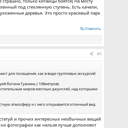
е страшно, только китайцы боятся) На мосту
пленный под стеклянную ступень. Есть качели,
а ухоженные деревья. Это просто красивый парк
Ответить
#5
мест для посещения, как в виде групповых экскурсий
уей богини Гуанинь ( 108метров)
 растительным миров местных джунглей, над которыми
тную атмосферу и с него открывается отличный вид
, статуй и прочих интересных необычных вещей
м, но фотографии как нельзя лучше дополняют