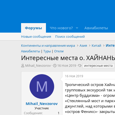
Форумы
Что нового?
Авиабилеты
Новые сообщения
Поиск сообщений
Континенты и направления мира
Азия
Китай
Инте
Авиабилеты
|
Туры
|
Отели
Интересные места о. ХАЙНАН
А
Д
Т
Mihail_Nevzorov
16 Ноя 2019
интересные места
в
а
е
т
т
г
16 Ноя 2019
о
а
и
M
р
н
Тропический остров Хайна
т
а
групповых экскурсий так 
е
ч
«Центр буддизма» - огром
м
а
«Стеклянный мост и парк»
ы
л
Mihail_Nevzorov
джунглей, над которыми в
а
Участник
«остров Феникс»- закрыты
Сообщения
1