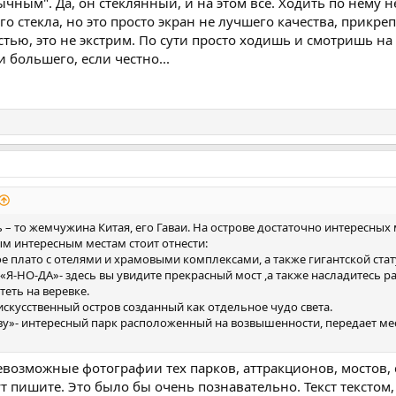
ычным". Да, он стеклянный, и на этом все. Ходить по нему н
о стекла, но это просто экран не лучшего качества, прикре
стью, это не экстрим. По сути просто ходишь и смотришь н
 большего, если честно...
 – то жемчужина Китая, его Гаваи. На острове достаточно интересных 
ым интересным местам стоит отнести:
е плато с отелями и храмовыми комплексами, а также гигантской стат
 «Я-НО-ДА»- здесь вы увидите прекрасный мост ,а также насладитесь
еть на веревке.
искусственный остров созданный как отдельное чудо света.
у»- интересный парк расположенный на возвышенности, передает мес
севозможные фотографии тех парков, аттракционов, мостов
ут пишите. Это было бы очень познавательно. Текст тексто