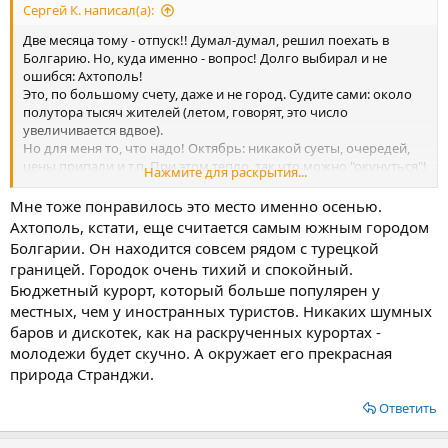
Сергей К. написал(а):
Две месяца тому - отпуск!! Думал-думал, решил поехать в
Болгарию. Но, куда именно - вопрос! Долго выбирал и не
ошибся: Ахтополь!
Это, по большому счету, даже и не город. Судите сами: около
полутора тысяч жителей (летом, говорят, это число
увеличивается вдвое).
Но для меня то, что надо! Октябрь: никакой суеты, очередей,
цены припали и т.п. При этом тепло, так что можно "окунуться"!
Нажмите для раскрытия...
Ну, и само место на карте: горы и море. Городок красивейший,
чудом сохранившаяся древность плюс вполне современные,
Мне тоже понравилось это место именно осенью.
удобные мини-отели
Ахтополь, кстати, еще считается самым южным городом
(полно, кстати, частного "сектора" для комфортного
Болгарии. Он находится совсем рядом с турецкой
пребывания). Кухня простая (без устриц), вкусная, сытная.
границей. Городок очень тихий и спокойный.
Закончу традиционно: лучше 100 раз увидеть, чем один раз
Бюджетный курорт, который больше популярен у
услышать. Поезжайте, не пожалеете!
местных, чем у иностранных туристов. Никаких шумных
баров и дискотек, как на раскрученных курортах -
молодежи будет скучно. А окружает его прекрасная
природа Странджи.
Ответить