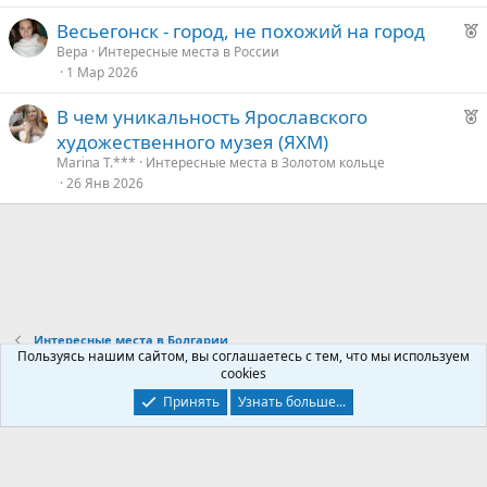
о
у
Р
Весьегонск - город, не похожий на город
е
е
Bepa
Интересные места в России
е
1 Мар 2026
к
о
д
Р
В чем уникальность Ярославского
у
е
художественного музея (ЯХМ)
е
е
к
Marina T.***
Интересные места в Золотом кольце
о
26 Янв 2026
д
у
е
е
д
у
е
Интересные места в Болгарии
Пользуясь нашим сайтом, вы соглашаетесь с тем, что мы используем
cookies
Контакты
Условия и правила
Политика конфиденциальности
Принять
Узнать больше...
Помощь
Главная
R
S
S