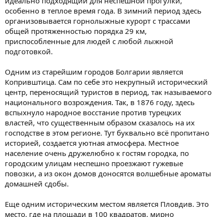
идеально подходящий для неспешной прогулки,
особенно в теплое время года. В зимний период здесь
организовывается горнолыжные курорт с трассами
общей протяженностью порядка 29 км,
приспособленные для людей с любой лыжной
подготовкой.
Одним из старейшим городов Болгарии является
Копривштица. Сам по себе это некрупный исторический
центр, переносящий туристов в период, так называемого
национального возрождения. Так, в 1876 году, здесь
вспыхнуло народное восстание против турецких
властей, что существенным образом сказалось на их
господстве в этом регионе. Тут буквально всё пропитано
историей, создается уютная атмосфера. Местное
население очень дружелюбно к гостям городка, по
городским улицам неспешно проезжают гужевые
повозки, а из окон домов доносятся волшебные ароматы
домашней сдобы.
Еще одним историческим местом является Пловдив. Это
место, где на площади в 100 квадратов, мирно