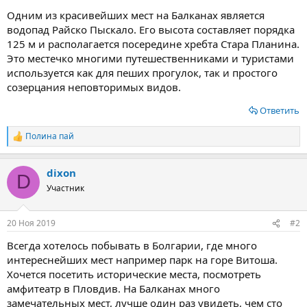
Одним из красивейших мест на Балканах является
водопад Райско Пыскало. Его высота составляет порядка
125 м и располагается посередине хребта Стара Планина.
Это местечко многими путешественниками и туристами
используется как для пеших прогулок, так и простого
созерцания неповторимых видов.
Ответить
Полина пай
Р
е
а
dixon
к
D
ц
Участник
и
и
:
20 Ноя 2019
#2
Всегда хотелось побывать в Болгарии, где много
интереснейших мест например парк на горе Витоша.
Хочется посетить исторические места, посмотреть
амфитеатр в Пловдив. На Балканах много
замечательных мест, лучше один раз увидеть, чем сто