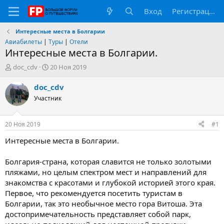
Вход
Регистрация
Интересные места в Болгарии
Авиабилеты
|
Туры
|
Отели
Интересные места в Болгарии.
А
Д
doc_cdv
20 Ноя 2019
в
а
т
т
doc_cdv
о
а
Участник
р
н
т
а
е
ч
20 Ноя 2019
#1
м
а
ы
л
Интересные места в Болгарии.
а
Болгария-страна, которая славится не только золотыми
пляжами, но целым спектром мест и направлений для
знакомства с красотами и глубокой историей этого края.
Первое, что рекомендуется посетить туристам в
Болгарии, так это необычное место гора Витоша. Эта
достопримечательность представляет собой парк,