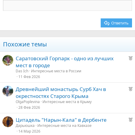
18
Tahoma
22
Times New Roman
26
Trebuchet MS
Ответить
Verdana
Похожие темы
Р
Саратовский Горпарк - одно из лучших
е
мест в городе
к
Das Ich
Интересные места в России
о
11 Фев 2026
Р
Древнейший монастырь Сурб Хач в
е
е
окрестностях Старого Крыма
к
д
OlgaPoplevina
Интересные места в Крыму
о
28 Фев 2026
у
е
Р
Цитадель "Нарын-Кала" в Дербенте
е
е
Дарьюшка
Интересные места на Кавказе
14 Мар 2026
к
д