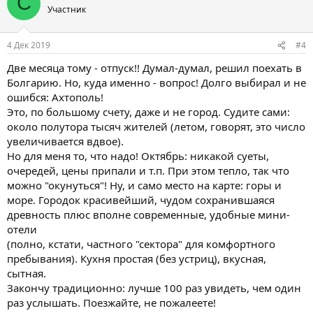
С
Участник
4 Дек 2019
#4
Две месяца тому - отпуск!! Думал-думал, решил поехать в
Болгарию. Но, куда именно - вопрос! Долго выбирал и не
ошибся: Ахтополь!
Это, по большому счету, даже и не город. Судите сами:
около полутора тысяч жителей (летом, говорят, это число
увеличивается вдвое).
Но для меня то, что надо! Октябрь: никакой суеты,
очередей, цены припали и т.п. При этом тепло, так что
можно "окунуться"! Ну, и само место на карте: горы и
море. Городок красивейший, чудом сохранившаяся
древность плюс вполне современные, удобные мини-
отели
(полно, кстати, частного "сектора" для комфортного
пребывания). Кухня простая (без устриц), вкусная,
сытная.
Закончу традиционно: лучше 100 раз увидеть, чем один
раз услышать. Поезжайте, не пожалеете!