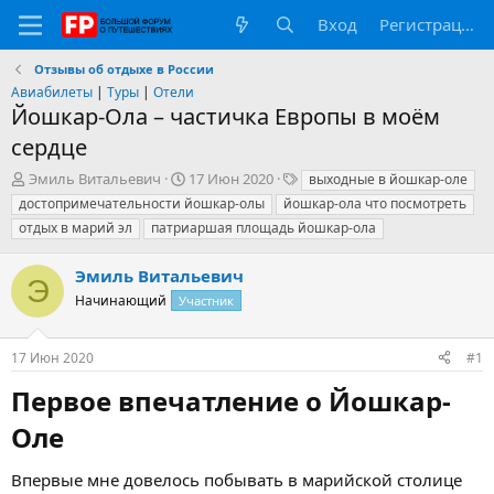
Вход
Регистрация
Отзывы об отдыхе в России
Авиабилеты
|
Туры
|
Отели
Йошкар-Ола – частичка Европы в моём
сердце
А
Д
Т
Эмиль Витальевич
17 Июн 2020
выходные в йошкар-оле
в
а
е
достопримечательности йошкар-олы
йошкар-ола что посмотреть
т
т
г
отдых в марий эл
патриаршая площадь йошкар-ола
о
а
и
р
н
Эмиль Витальевич
т
а
Э
е
ч
Начинающий
Участник
м
а
ы
л
а
17 Июн 2020
#1
Первое впечатление о Йошкар-
Оле​
Впервые мне довелось побывать в марийской столице