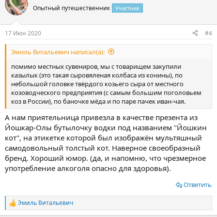
Марии или Республики. Можно называть и так, и так. Главной
Опытный путешественник
Участник
достопримечательностью площади является Собор
Благовещения Пресвятой Богородицы, высотой 74 метра и
17 Июн 2020
#4
вмещающий во время богослужений порядка 2000
прихожан.
Посмотреть вложение 14112
Посмотреть вложение 14113
Эмиль Витальевич написал(а):
помимо местных сувениров, мы с товарищем закупили
Посмотреть вложение 14114
Посмотреть вложение
казылык (это такая сыровяленая колбаса из конины), по
14115
Посмотреть вложение 14116
Посмотреть вложение
небольшой головке твёрдого козьего сыра от местного
14117
Посмотреть вложение 14118
козоводческого предприятия (с самым большим поголовьем
Посмотреть вложение 14112
коз в России), по баночке мёда и по паре пачек иван-чая.
Посмотреть вложение 14113
Здесь же очень красивая набережная с галереей домиков в
А нам приятельница привезла в качестве презента из
европейском стиле, очень похожих на бельгийские или
Йошкар-Олы бутылочку водки под названием "Йошкин
голландские.
кот", на этикетке которой был изображён мультяшный
Посмотреть вложение 14114
самодовольный толстый кот. Наверное своеобразный
По всей набережной много интересных памятников, как
известным историческим личностям, так и потешным
бренд. Хороший юмор. (да, и напомню, что чрезмерное
персонажам. Прошли по набережной чуть дальше, около
употребление алкоголя опасно для здоровья).
полукилометра, и оказались на другой площади –
Патриаршей, названной в честь Патриарха Алексия II,
Ответить
благословившего открытие самостоятельной Марийской
Епархии в 1993 году.
Эмиль Витальевич
Р
Посмотреть вложение 14115
е