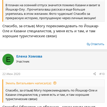
ему компанию. Кстати, отмечают его 6 августа, точнее
В планах на осенний отпуск значится помимо Казани и визит в
ближайшие выходные к этой дате.
Йошкар-Олу . Прочитала ваш рассказ и еще больше
Посмотреть вложение 14133
укрепилась в этом желании. Фото чудесные! Спасибо за
прекрасную историю, пропущенную через личные эмоции!
Если меня спросят, порекомендую ли я Йошкар-Олу на
выходной, отвечу – однозначно нет. Минимум два-три дня,
Спасибо, за отзыв) Могу порекомендовать по Йошкар-
одного дня будет мало.
Оле и Казани специалистов, у меня есть и там, и там
хорошие туристические связи)
Ответить
Елена Хомова
Е
Участник
22 Июн 2020
#10
Эмиль Витальевич написал(а):
Спасибо, за отзыв) Могу порекомендовать по Йошкар-Оле и
Казани специалистов, у меня есть и там, и там хорошие
туристические связи)
Спасибо! Обязательно обращусь, когда мечта станет