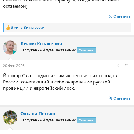
осязаемой).
Ответить
Эмиль Витальевич
Р
е
а
Лилия Козакевич
к
ц
Заслуженный путешественник
Участник
и
и
:
20 Фев 2026
#11
Йошкар-Ола — один из самых необычных городов
России, сочетающий в себе очарование русской
провинции и европейский лоск.
Ответить
Оксана Петько
Заслуженный путешественник
Участник