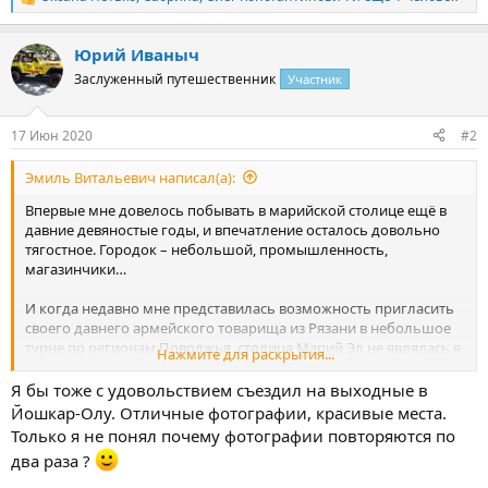
Р
е
а
Юрий Иваныч
к
ц
Заслуженный путешественник
Участник
и
и
:
17 Июн 2020
#2
Эмиль Витальевич написал(а):
Впервые мне довелось побывать в марийской столице ещё в
давние девяностые годы, и впечатление осталось довольно
тягостное. Городок – небольшой, промышленность,
магазинчики…
И когда недавно мне представилась возможность пригласить
своего давнего армейского товарища из Рязани в небольшое
турне по регионам Поволжья, столица Марий Эл не являлась в
Нажмите для раскрытия...
списке первоочередных мест для посещения. Сначала, как
обычно, решили посмотреть картинки в интернете, просто
Я бы тоже с удовольствием съездил на выходные в
забив в поисковике - достопримечательности Йошкар-Олы.
Йошкар-Олу. Отличные фотографии, красивые места.
Это был первый момент, когда пришлось сильно удивиться. На
Только я не понял почему фотографии повторяются по
фотошоп было не похоже, но как, когда и каким образом
два раза ?
появились такие виды города?