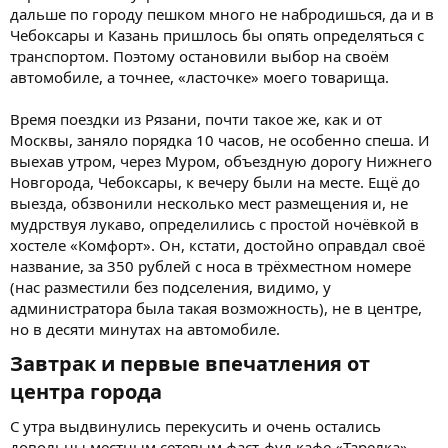
дальше по городу пешком много не набродишься, да и в
Чебоксары и Казань пришлось бы опять определяться с
транспортом. Поэтому остановили выбор на своём
автомобиле, а точнее, «ласточке» моего товарища.
Время поездки из Рязани, почти такое же, как и от
Москвы, заняло порядка 10 часов, не особенно спеша. И
выехав утром, через Муром, объездную дорогу Нижнего
Новгорода, Чебоксары, к вечеру были на месте. Ещё до
выезда, обзвонили несколько мест размещения и, не
мудрствуя лукаво, определились с простой ночёвкой в
хостеле «Комфорт». Он, кстати, достойно оправдал своё
название, за 350 рублей с носа в трёхместном номере
(нас разместили без подселения, видимо, у
администратора была такая возможность), не в центре,
но в десяти минутах на автомобиле.
Завтрак и первые впечатления от
центра города​
С утра выдвинулись перекусить и очень остались
довольны местным сетевым фаст-фуд кафе «Тарелка».