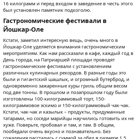
16 килограмм и перед входом в заведение в честь этого
был установлен памятник подкоголю.
Гастрономические фестивали в
Йошкар-Оле​
Кстати, заметил интересную вещь, очень много в
Йошкар-Оле уделяется внимания гастрономическим
мероприятиям. Как нам рассказали в кафе, каждый год в
День города, на Патриаршей площади проводят
гастрономические фестивали с установлением
различных кулинарных рекордов. В разные годы это
были и гигантский шашлык, и огромный бутерброд, и
одновременно зажаренные куры гриль общим весом
под две тонны. В прошлом и позапрошлом году были
изготовлены 100-килограммовый торт, 150-
килограммовое эскимо и 150-килограммовый чак-чак.
Кстати, чак-чак и казылык – продукты, придуманные
татарами, но соседи марийцы научились готовить их не
хуже. Поверьте, пробовал и там, и там. В общем,
пообедали очень вкусно и познавательно. Без
сожаления расстались с суммой за обед в размере 1,5