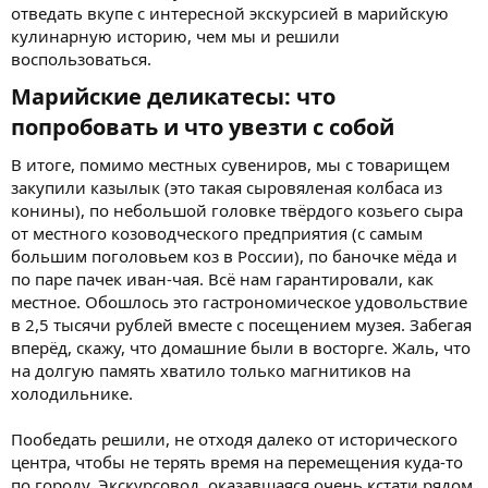
отведать вкупе с интересной экскурсией в марийскую
кулинарную историю, чем мы и решили
воспользоваться.
Марийские деликатесы: что
попробовать и что увезти с собой​
В итоге, помимо местных сувениров, мы с товарищем
закупили казылык (это такая сыровяленая колбаса из
конины), по небольшой головке твёрдого козьего сыра
от местного козоводческого предприятия (с самым
большим поголовьем коз в России), по баночке мёда и
по паре пачек иван-чая. Всё нам гарантировали, как
местное. Обошлось это гастрономическое удовольствие
в 2,5 тысячи рублей вместе с посещением музея. Забегая
вперёд, скажу, что домашние были в восторге. Жаль, что
на долгую память хватило только магнитиков на
холодильнике.
Пообедать решили, не отходя далеко от исторического
центра, чтобы не терять время на перемещения куда-то
по городу. Экскурсовод, оказавшаяся очень кстати рядом