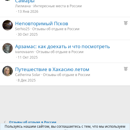
Самары
к
Лилиана
Интересные места в России
о
13 Янв 2026
Р
Неповторимый Псков
е
е
Serhio25
Отзывы об отдыхе в России
30 Окт 2025
к
д
о
у
Арзамас: как доехать и что посмотреть
е
ivanovaann
Отзывы об отдыхе в России
е
11 Окт 2025
д
Р
Путешествие в Хакасию летом
у
е
Catherina Solar
Отзывы об отдыхе в России
е
8 Дек 2025
к
о
е
д
у
Отзывы об отдыхе в России
е
Пользуясь нашим сайтом, вы соглашаетесь с тем, что мы используем