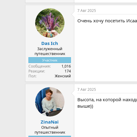
е
а
7 Авг 2025
к
ц
Очень хочу посетить Исаа
и
и
:
Das Ich
Заслуженный
путешественник
Участник
Сообщения
1,016
Реакции
174
Пол
Женский
7 Авг 2025
Высота, на которой наход
выше))
ZinaNai
Опытный
путешественник