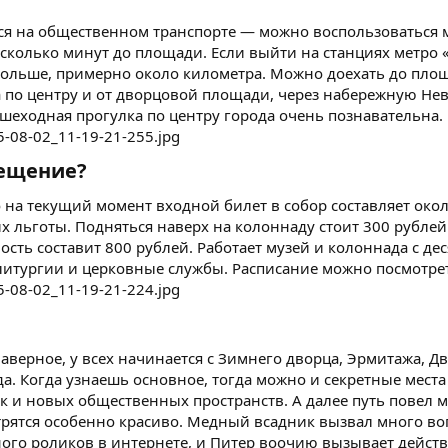
ся на общественном транспорте — можно воспользоваться м
есколько минут до площади. Если выйти на станциях метро
ь дольше, примерно около километра. Можно доехать до пло
а по центру и от дворцовой площади, через набережную Не
шеходная прогулка по центру города очень познавательна.
ещение?​
то на текущий момент входной билет в собор составляет око
х льготы. Подняться наверх на колоннаду стоит 300 рубле
ость составит 800 рублей. Работает музей и колоннада с де
 литургии и церковные службы. Расписание можно посмотрет
наверное, у всех начинается с Зимнего дворца, Эрмитажа, 
да. Когда узнаешь основное, тогда можно и секретные мест
 и новых общественных пространств. А далее путь повел 
трятся особенно красиво. Медный всадник вызвал много во
ого роликов в интернете, и Питер воочию вызывает действ