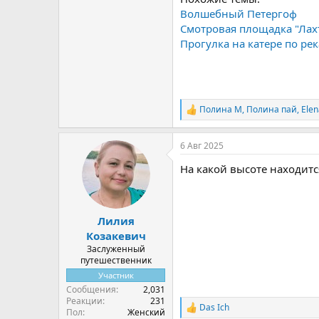
Волшебный Петергоф
Смотровая площадка "Лахт
Прогулка на катере по ре
Полина М
,
Полина пай
,
Elen
Р
е
а
6 Авг 2025
к
ц
На какой высоте находит
и
и
:
Лилия
Козакевич
Заслуженный
путешественник
Участник
Сообщения
2,031
Реакции
231
Das Ich
Р
Пол
Женский