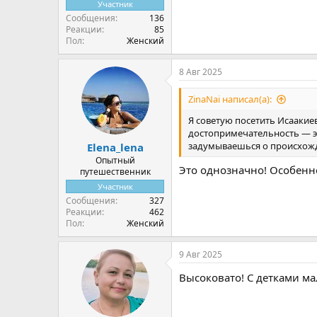
Участник
Сообщения
136
Реакции
85
Пол
Женский
8 Авг 2025
ZinaNai написал(а):
Я советую посетить Исаакиев
достопримечательность — э
задумываешься о происхожд
Elena_lena
Опытный
Это однозначно! Особенно
путешественник
Участник
Сообщения
327
Реакции
462
Пол
Женский
9 Авг 2025
Высоковато! С детками м