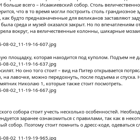
 И больше всего – Исаакиевский собор. Столь величественное
верится, что в то время могли построить столь грандиозное 
 как будто предназначенные для великанов заставляют заду
о была среда и музей оказался закрыт. Но по впечатлениям о
трела вокруг, на величественные колонны, шикарные мозаи
ую площадку, которая находится под куполом. Подъем не д
осилят. Но оно того стоит – вид на Питер открывается пот
ев, на лавочке, можно передохнуть, после подъема и спуска
мятник Николаю 1, которые также стоит посмотреть.
кого собора стоит учесть несколько особенностей. Необх
ндуется заранее ознакомиться с правилами, так как в некото
 собор. Поэтому стоит помнить о дресс-коде, одеваться с