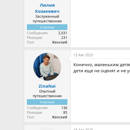
Лилия
Козакевич
Заслуженный
путешественник
Участник
Сообщения
2,031
Реакции
231
Пол
Женский
13 Авг 2025
Конечно, маленьким детям 
дети еще не оценят и не у
ZinaNai
Опытный
путешественник
Участник
Сообщения
136
Реакции
85
Пол
Женский
18 Авг 2025