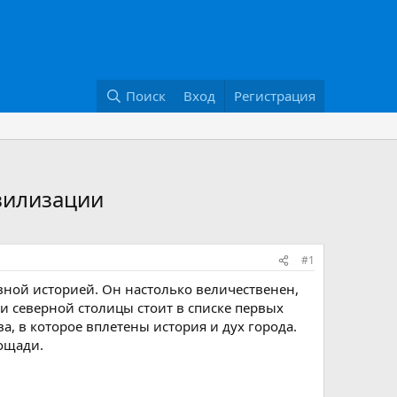
Поиск
Вход
Регистрация
вилизации
#1
вной историей. Он настолько величественен,
 северной столицы стоит в списке первых
а, в которое вплетены история и дух города.
ощади.