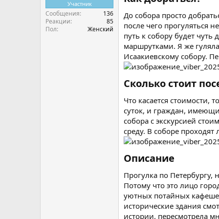
Участник
Сообщения
136
До собора просто добрать
Реакции
85
после чего прогуляться н
Пол
Женский
путь к собору будет чут
маршрутками. Я же гулял
Исаакиевскому собору. Пе
Сколько стоит пос
Что касается стоимости, 
суток, и граждан, имеющи
собора с экскурсией стоим
среду. В соборе проходят
Описание​
Прогулка по Петербургу, 
Потому что это лицо горо
уютных потайных кафешек
исторические здания смо
истории, пересмотрела мн