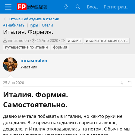
Вход
Регистрация
Отзывы об отдыхе в Италии
Авиабилеты
|
Туры
|
Отели
Италия. Формия.
А
Д
Т
innasmolen
25 Апр 2020
италия
италия что посомтреть
в
а
е
путешествие по италии
формия
т
т
г
о
а
и
innasmolen
р
н
т
Участник
а
е
ч
м
а
25 Апр 2020
#1
ы
л
а
Италия. Формия.
Самостоятельно.​
Давно мечтала побывать в Италии, но как-то руки не
доходили. Все время находились варианты лучше,
дешевле, и Италия откладывалась на потом. Обычно мы
покупаем путевку у туроператора, но в этот раз