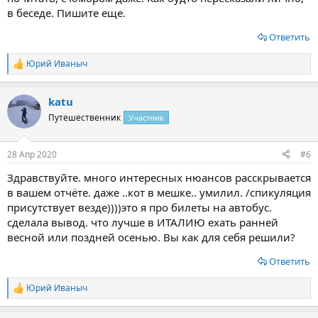
в беседе. Пишите еще.
Ответить
Юрий Иваныч
Р
е
а
katu
к
ц
Путешественник
Участник
и
и
:
28 Апр 2020
#6
Здравствуйте. много интересных нюансов расскрывается
в вашем отчёте. даже ..кот в мешке.. умилил. /спикуляция
присутствует везде))))это я про билеты на автобус.
сделала вывод. что лучше в ИТАЛИЮ ехать ранней
весной или поздней осенью. Вы как для себя решили?
Ответить
Юрий Иваныч
Р
е
а