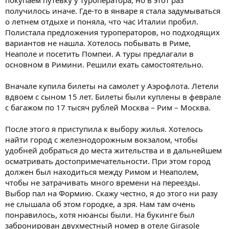
получилось иначе. Где-то в январе я стала задумываться
о летнем отдыхе и поняла, что час Италии пробил.
Полистала предложения туроператоров, но подходящих
вариантов не нашла. Хотелось побывать в Риме,
Неаполе и посетить Помпеи. А туры предлагали в
основном в Римини. Решили ехать самостоятельно.
Вначале купила билеты на самолет у Аэрофлота. Летели
вдвоем с сыном 15 лет. Билеты были куплены в феврале
с багажом по 17 тысяч рублей Москва – Рим – Москва.
После этого я приступила к выбору жилья. Хотелось
найти город с железнодорожным вокзалом, чтобы
удобней добраться до места жительства и в дальнейшем
осматривать достопримечательности. При этом город
должен был находиться между Римом и Неаполем,
чтобы не затрачивать много времени на переезды.
Выбор пал на Формию. Скажу честно, я до этого ни разу
не слышала об этом городке, а зря. Нам там очень
понравилось, хотя нюансы были. На букинге был
забронирован двухместный номер в отеле Girasole