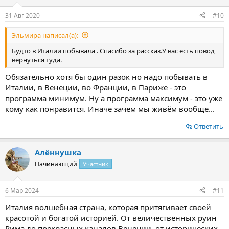
и
:
31 Авг 2020
#10
Эльмира написал(а):
Будто в Италии побывала . Спасибо за рассказ.У вас есть повод
вернуться туда.
Обязательно хотя бы один разок но надо побывать в
Италии, в Венеции, во Франции, в Париже - это
программа минимум. Ну а программа максимум - это уже
кому как понравится. Иначе зачем мы живём вообще...
Ответить
Алённушка
Начинающий
Участник
6 Мар 2024
#11
Италия волшебная страна, которая притягивает своей
красотой и богатой историей. От величественных руин
Рима до прекрасных каналов Венеции, от исторических