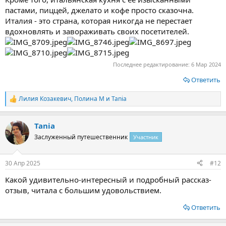
пастами, пиццей, джелато и кофе просто сказочна.
Италия - это страна, которая никогда не перестает
вдохновлять и завораживать своих посетителей.
Последнее редактирование:
6 Мар 2024
Ответить
Лилия Козакевич
,
Полина М
и
Tania
Р
е
а
Tania
к
ц
Заслуженный путешественник
Участник
и
и
:
30 Апр 2025
#12
Какой удивительно-интересный и подробный рассказ-
отзыв, читала с большим удовольствием.
Ответить