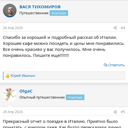
а
ВАСЯ ТИХОМИРОВ
к
ц
Путешественник
Участник
и
и
:
26 Апр 2020
#4
Спасибо за хороший и подробный рассказ об Италии.
Хорошее кафе можно посидеть и цкны мне понравились.
Все очень красиво у вас получилось. Мне очень
понравилось. Пишите еще!!!!!!!!
Ответить
Юрий Иваныч
Р
е
а
OlgaС
к
ц
Опытный путешественник
Участник
и
и
:
28 Апр 2020
#5
Прекрасный отчет о поездке в Италию. Приятно было
почитать, с юмором даже. Как будто пересказали лично,