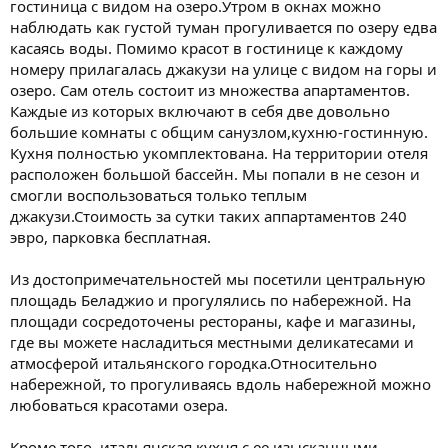
гостиница с видом на озеро.Утром в окнах можно
наблюдать как густой туман прогуливается по озеру едва
касаясь воды. Помимо красот в гостинице к каждому
номеру прилагалась джакузи на улице с видом на горы и
озеро. Сам отель состоит из множества апартаментов.
Каждые из которых включают в себя две довольно
большие комнаты с общим санузлом,кухню-гостинную.
Кухня полностью укомплектована. На территории отеля
расположен большой бассейн. Мы попали в не сезон и
смогли воспользоваться только теплым
джакузи.Стоимость за сутки таких аппартаментов 240
эвро, парковка бесплатная.
Из достопримечательностей мы посетили центральную
площадь Беладжио и прогулялись по набережной. На
площади сосредоточены рестораны, кафе и магазины,
где вы можете насладиться местными деликатесами и
атмосферой итальянского городка.Относительно
набережной, то прогуливаясь вдоль набережной можно
любоваться красотами озера.
Кроме того, итальянская кухня с ее изысканными