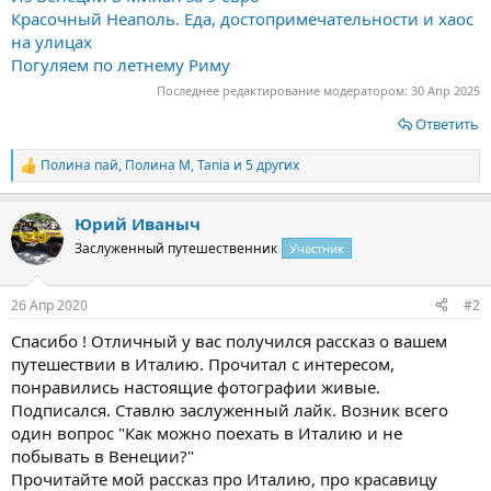
Красочный Неаполь. Еда, достопримечательности и хаос
на улицах
Погуляем по летнему Риму
Последнее редактирование модератором:
30 Апр 2025
Ответить
Полина пай
,
Полина М
,
Tania
и 5 других
Р
е
а
Юрий Иваныч
к
ц
Заслуженный путешественник
Участник
и
и
:
26 Апр 2020
#2
Спасибо ! Отличный у вас получился рассказ о вашем
путешествии в Италию. Прочитал с интересом,
понравились настоящие фотографии живые.
Подписался. Ставлю заслуженный лайк. Возник всего
один вопрос "Как можно поехать в Италию и не
побывать в Венеции?"
Прочитайте мой рассказ про Италию, про красавицу