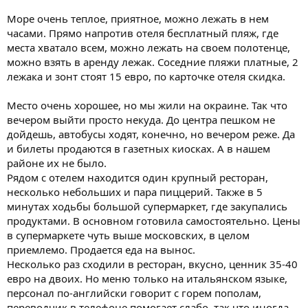
Море очень теплое, приятное, можно лежать в нем
часами. Прямо напротив отеля бесплатный пляж, где
места хватало всем, можно лежать на своем полотенце,
можно взять в аренду лежак. Соседние пляжи платные, 2
лежака и зонт стоят 15 евро, по карточке отеля скидка.
Место очень хорошее, но мы жили на окраине. Так что
вечером выйти просто некуда. До центра пешком не
дойдешь, автобусы ходят, конечно, но вечером реже. Да
и билеты продаются в газетных киосках. А в нашем
районе их не было.
Рядом с отелем находится один крупный ресторан,
несколько небольших и пара пиццерий. Также в 5
минутах ходьбы большой супермаркет, где закупались
продуктами. В основном готовила самостоятельно. Цены
в супермаркете чуть выше московских, в целом
приемлемо. Продается еда на вынос.
Несколько раз сходили в ресторан, вкусно, ценник 35-40
евро на двоих. Но меню только на итальянском языке,
персонал по-английски говорит с горем пополам,
переводчик в телефоне помогает слабо, так что иногда