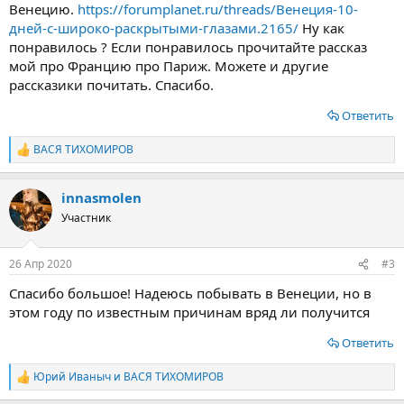
Венецию.
https://forumplanet.ru/threads/Венеция-10-
дней-с-широко-раскрытыми-глазами.2165/
Ну как
понравилось ? Если понравилось прочитайте рассказ
мой про Францию про Париж. Можете и другие
рассказики почитать. Спасибо.
Ответить
ВАСЯ ТИХОМИРОВ
Р
е
а
innasmolen
к
ц
Участник
и
и
:
26 Апр 2020
#3
Спасибо большое! Надеюсь побывать в Венеции, но в
этом году по известным причинам вряд ли получится
Ответить
Юрий Иваныч
и
ВАСЯ ТИХОМИРОВ
Р
е