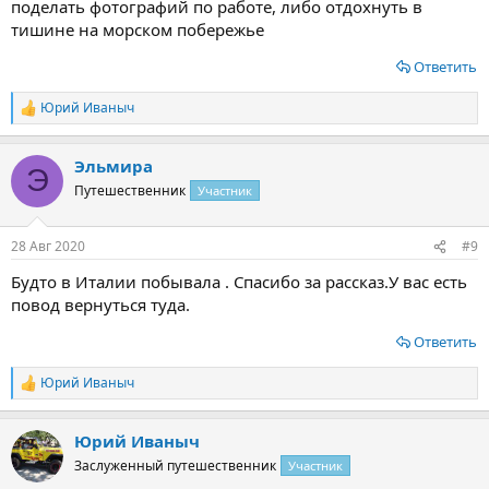
поделать фотографий по работе, либо отдохнуть в
тишине на морском побережье
Ответить
Юрий Иваныч
Р
е
а
Эльмира
к
Э
ц
Путешественник
Участник
и
и
:
28 Авг 2020
#9
Будто в Италии побывала . Спасибо за рассказ.У вас есть
повод вернуться туда.
Ответить
Юрий Иваныч
Р
е
а
Юрий Иваныч
к
ц
Заслуженный путешественник
Участник
и