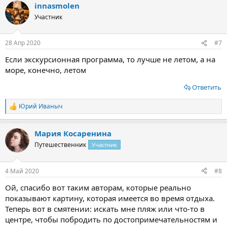
innasmolen
к
ц
Участник
и
и
:
28 Апр 2020
#7
Если экскурсионная программа, то лучше не летом, а на
море, конечно, летом
Ответить
Юрий Иваныч
Р
е
а
Мария Косаренина
к
ц
Путешественник
Участник
и
и
:
4 Май 2020
#8
Ой, спасибо вот таким авторам, которые реально
показывают картину, которая имеется во время отдыха.
Теперь вот в смятении: искать мне пляж или что-то в
центре, чтобы побродить по достопримечательностям и