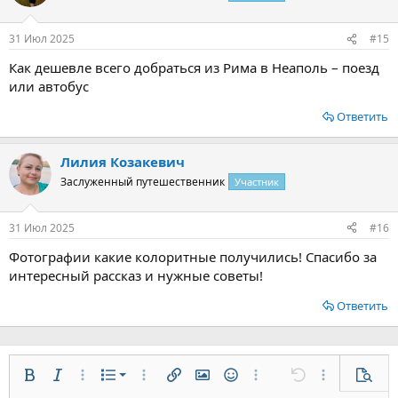
31 Июл 2025
#15
Как дешевле всего добраться из Рима в Неаполь – поезд
или автобус
Ответить
Лилия Козакевич
Заслуженный путешественник
Участник
31 Июл 2025
#16
Фотографии какие колоритные получились! Спасибо за
интересный рассказ и нужные советы!
Ответить
Нумерованный список
Жирный
Курсив
Дополнительно...
Список
Дополнительно...
Вставить ссылку
Вставить изображение
Смайлы
Дополнительно...
Отменить
Дополнительн
Предп