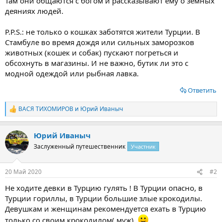
Там они общаются с богом и рассказывают ему о земных
деяниях людей.
P.P.S.: не только о кошках заботятся жители Турции. В
Стамбуле во время дождя или сильных заморозков
животных (кошек и собак) пускают погреться и
обсохнуть в магазины. И не важно, бутик ли это с
модной одеждой или рыбная лавка.
Ответить
ВАСЯ ТИХОМИРОВ
и
Юрий Иваныч
Р
е
а
Юрий Иваныч
к
ц
Заслуженный путешественник
Участник
и
и
:
20 Май 2020
#2
Не ходите девки в Турцию гулять ! В Турции опасно, в
Турции гориллы, в Турции большие злые крокодилы.
Девушкам и женщинам рекомендуется ехать в Турцию
только со своим крокодилом( муж).