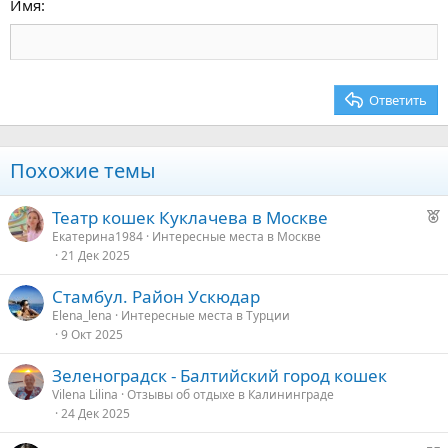
Выравнивание текста
Имя
Заголовок 3
18
Tahoma
22
Times New Roman
26
Trebuchet MS
Ответить
Verdana
Похожие темы
Р
Театр кошек Куклачева в Москве
е
Екатерина1984
Интересные места в Москве
21 Дек 2025
к
о
Стамбул. Район Ускюдар
Elena_lena
Интересные места в Турции
е
9 Окт 2025
д
Зеленоградск - Балтийский город кошек
у
Vilena Lilina
Отзывы об отдыхе в Калининграде
е
24 Дек 2025