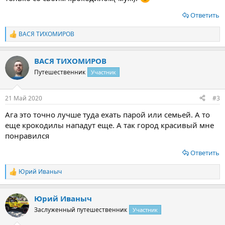
Ответить
ВАСЯ ТИХОМИРОВ
Р
е
а
ВАСЯ ТИХОМИРОВ
к
ц
Путешественник
Участник
и
и
:
21 Май 2020
#3
Ага это точно лучше туда ехать парой или семьей. А то
еще крокодилы нападут еще. А так город красивый мне
понравился
Ответить
Юрий Иваныч
Р
е
а
Юрий Иваныч
к
ц
Заслуженный путешественник
Участник
и
и