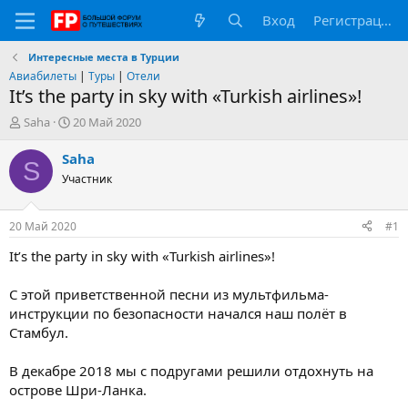
Вход
Регистрация
Интересные места в Турции
Авиабилеты
|
Туры
|
Отели
It’s the party in sky with «Turkish airlines»!
А
Д
Saha
20 Май 2020
в
а
т
т
Saha
S
о
а
Участник
р
н
т
а
е
ч
20 Май 2020
#1
м
а
ы
л
It’s the party in sky with «Turkish airlines»!
а
С этой приветственной песни из мультфильма-
инструкции по безопасности начался наш полёт в
Стамбул.
В декабре 2018 мы с подругами решили отдохнуть на
острове Шри-Ланка.