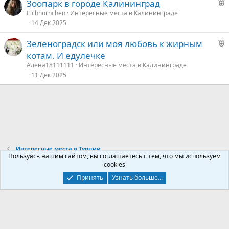
Р
Зоопарк в городе Калининград
е
Eichhörnchen
Интересные места в Калининграде
14 Дек 2025
к
о
Р
Зеленоградск или моя любовь к жирным
е
котам. И едулечке
е
к
Алена18111111
Интересные места в Калининграде
о
11 Дек 2025
д
у
е
е
д
у
е
Интересные места в Турции
Пользуясь нашим сайтом, вы соглашаетесь с тем, что мы используем
cookies
Контакты
Условия и правила
Политика конфиденциальности
Принять
Узнать больше...
Помощь
Главная
R
S
S