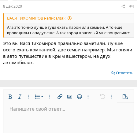
:
8 Дек 2020
#4
ВАСЯ ТИХОМИРОВ написал(а):
Ага это точно лучше туда ехать парой или семьей. А то еще
крокодилы нападут еще. А так город красивый мне понравился
Это вы Вася Тихомиров правильно заметили. Лучше
всего ехать компанией, две семьи например. Мы гоняли
в авто путешествие в Крым вшестером, на двух
автомобилях.
Ответить
Нумерованный список
Жирный
Курсив
Дополнительно...
Список
Дополнительно...
Вставить ссылку
Вставить изображение
Смайлы
Дополнительно...
Отменить
Дополнительн
Предп
Маркированный список
Напишите свой ответ...
По левому краю
9
Обычный
Сохранить черновик
Arial
Размер шрифта
Выравнивание
Цитата
Повторить
Медиа
Переключить режим работы редактора
Цвет текста
Формат параграфа
Вставить таблицу
Удалить форматирование
Шрифт
Вставить горизонтальную линию
Черновики
Зачёркнутый
Спойлер
Подчёркнутый
Код
Однострочный код
Однострочный спойлер
Увеличить отступ
10
Удалить черновик
По центру
Заголовок 1
Book Antiqua
Уменьшить отступ
12
Courier New
По правому краю
Заголовок 2
15
Georgia