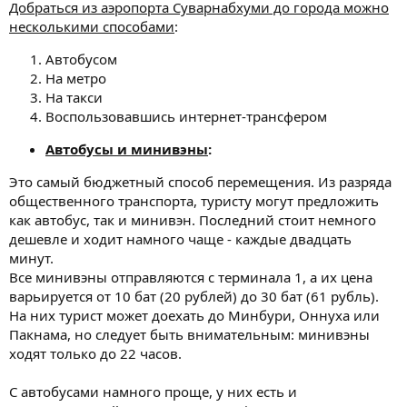
Добраться из аэропорта Суварнабхуми до города можно
несколькими способами
:
Автобусом
На метро
На такси
Воспользовавшись интернет-трансфером
Автобусы и минивэны
:
Это самый бюджетный способ перемещения. Из разряда
общественного транспорта, туристу могут предложить
как автобус, так и минивэн. Последний стоит немного
дешевле и ходит намного чаще - каждые двадцать
минут.
Все минивэны отправляются с терминала 1, а их цена
варьируется от 10 бат (20 рублей) до 30 бат (61 рубль).
На них турист может доехать до Минбури, Оннуха или
Пакнама, но следует быть внимательным: минивэны
ходят только до 22 часов.
С автобусами намного проще, у них есть и