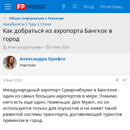
Вход
Регистрация
Общая информация о Таиланде
Авиабилеты
|
Туры
|
Отели
Как добраться из аэропорта Бангкок в
город
А
Д
Александра Крифск
9 Фев 2020
в
а
т
т
Александра Крифск
о
а
Участник
р
н
т
а
е
ч
9 Фев 2020
#1
м
а
ы
л
Международный аэропорт Суварнабхуми в Бангкоке -
а
один из самых больших аэропортов в мире. Помимо
него есть ещё один, поменьше, Дон Муанг, но он
используется только для лоукостов и не имеет такой
развитой системы транспорта, доставляющей туристов
прямиком в город.