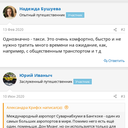
а
Надежда Бушуева
к
ц
Опытный путешественник
Участник
и
и
:
13 Фев 2020
#2
Однозначно - такси. Это очень комфортно, быстро и не
нужно тратить много времени на ожидание, как,
например, с общественным транспортом и т д
Ответить
Юрий Иваныч
Заслуженный путешественник
Участник
10 Июн 2020
#3
Александра Крифск написал(а):
Международный аэропорт Суварнабхуми в Бангкоке - один из
самых больших аэропортов в мире. Помимо него есть ещё
один, поменьше, Дон Муанг, но он используется только для