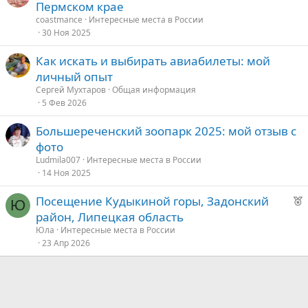
е
Пермском крае
е
к
coastmance
Интересные места в России
о
30 Ноя 2025
д
у
Как искать и выбирать авиабилеты: мой
е
е
личный опыт
д
Сергей Мухтаров
Общая информация
5 Фев 2026
у
е
Большереченский зоопарк 2025: мой отзыв с
фото
Ludmila007
Интересные места в России
14 Ноя 2025
Р
Посещение Кудыкиной горы, Задонский
Ю
е
район, Липецкая область
к
Юла
Интересные места в России
о
23 Апр 2026
е
д