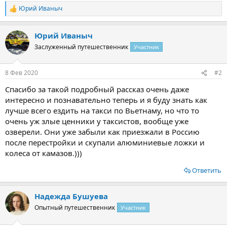
Юрий Иваныч
Р
е
а
Юрий Иваныч
к
ц
Заслуженный путешественник
Участник
и
и
:
8 Фев 2020
#2
Спасибо за такой подробный рассказ очень даже
интересно и познавательно теперь и я буду знать как
лучше всего ездить на такси по Вьетнаму, но что то
очень уж злые ценники у таксистов, вообще уже
озверели. Они уже забыли как приезжали в Россию
после перестройки и скупали алюминиевые ложки и
колеса от камазов.)))
Ответить
Надежда Бушуева
Опытный путешественник
Участник