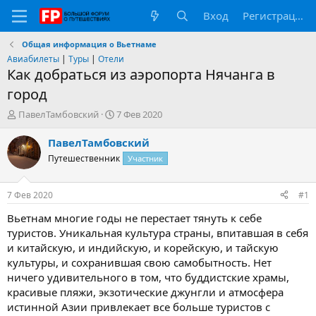
Вход
Регистрация
Общая информация о Вьетнаме
Авиабилеты
|
Туры
|
Отели
Как добраться из аэропорта Нячанга в
город
А
Д
ПавелТамбовский
7 Фев 2020
в
а
т
т
ПавелТамбовский
о
а
Путешественник
Участник
р
н
т
а
е
ч
7 Фев 2020
#1
м
а
ы
л
Вьетнам многие годы не перестает тянуть к себе
а
туристов. Уникальная культура страны, впитавшая в себя
и китайскую, и индийскую, и корейскую, и тайскую
культуры, и сохранившая свою самобытность. Нет
ничего удивительного в том, что буддистские храмы,
красивые пляжи, экзотические джунгли и атмосфера
истинной Азии привлекает все больше туристов с