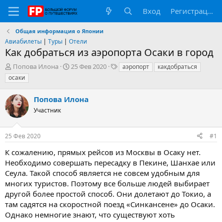
Вход
Регистрация
Общая информация о Японии
Авиабилеты
|
Туры
|
Отели
Как добраться из аэропорта Осаки в город
А
Д
Т
Попова Илона
25 Фев 2020
аэропорт
какдобраться
в
а
е
осаки
т
т
г
о
а
и
Попова Илона
р
н
т
Участник
а
е
ч
м
а
25 Фев 2020
#1
ы
л
а
К сожалению, прямых рейсов из Москвы в Осаку нет.
Необходимо совершать пересадку в Пекине, Шанхае или
Сеула. Такой способ является не совсем удобным для
многих туристов. Поэтому все больше людей выбирает
другой более простой способ. Они долетают до Токио, а
там садятся на скоростной поезд «Синкансене» до Осаки.
Однако немногие знают, что существуют хоть