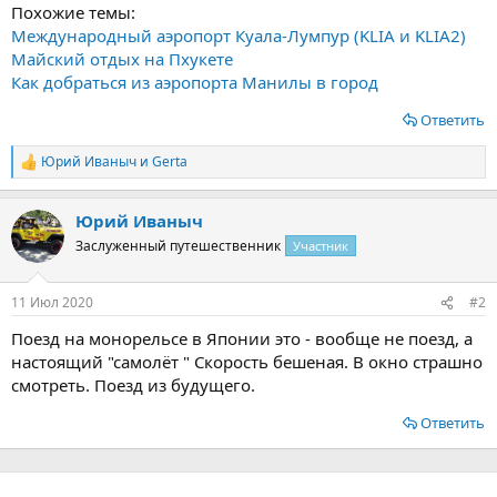
Похожие темы:
Международный аэропорт Куала-Лумпур (KLIA и KLIA2)
Майский отдых на Пхукете
Как добраться из аэропорта Манилы в город
Ответить
Юрий Иваныч
и
Gerta
Р
е
а
Юрий Иваныч
к
ц
Заслуженный путешественник
Участник
и
и
:
11 Июл 2020
#2
Поезд на монорельсе в Японии это - вообще не поезд, а
настоящий "самолёт " Скорость бешеная. В окно страшно
смотреть. Поезд из будущего.
Ответить