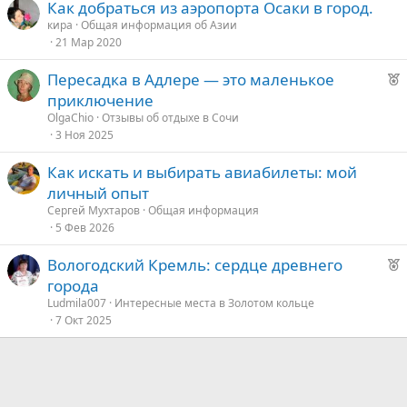
Как добраться из аэропорта Осаки в город.
кира
Общая информация об Азии
21 Мар 2020
Р
Пересадка в Адлере — это маленькое
е
приключение
к
OlgaChio
Отзывы об отдыхе в Сочи
о
3 Ноя 2025
Как искать и выбирать авиабилеты: мой
е
личный опыт
д
Сергей Мухтаров
Общая информация
5 Фев 2026
у
е
Р
Вологодский Кремль: сердце древнего
е
города
к
Ludmila007
Интересные места в Золотом кольце
о
7 Окт 2025
е
д