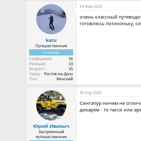
а
29 Фев 2020
к
ц
очень классный путеводит
и
и
готовлюсь потихоньку, со
:
katu
Путешественник
Участник
Сообщения
56
Реакции
33
Возраст
35
Город
Ростов-на-Дону
Пол
Женский
30 Апр 2020
Сингапур ничем не отличае
дикарем - то такси или аре
Юрий Иваныч
Заслуженный
путешественник