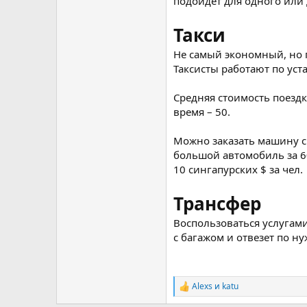
подойдет для одного или 
Такси
Не самый экономный, но 
Таксисты работают по уст
Средняя стоимость поездк
время – 50.
Можно заказать машину с
большой автомобиль за 60
10 сингапурских $ за чел.
Трансфер
Воспользоваться услугами
с багажом и отвезет по ну
Alexs
и
katu
Р
е