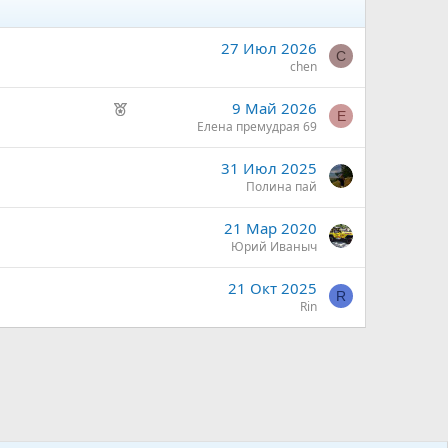
27 Июл 2026
C
chen
Р
9 Май 2026
Е
е
Елена премудрая 69
к
31 Июл 2025
о
Полина пай
м
е
21 Мар 2020
н
Юрий Иваныч
д
у
21 Окт 2025
е
R
Rin
м
ы
й