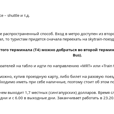
– shuttle и т.д.
 распространенный способ. Вход в метро доступен из второ
 то туристам придется сначала переехать на skytrain-поезд
ртого терминала (Т4) можно добраться во второй термин
Bus).
ателей на табло и идти по направлению «MRT» или «Train to
можно, купив проездную карту, либо билет на разовую поезд
обходимо иметь при себе наличные, поэтому стоит об этом п
нем выходит 1,7 местных (сингапурских) долларов. Время с
удни и с 6.00 в выходные дни. Заканчивает работать в 23.20