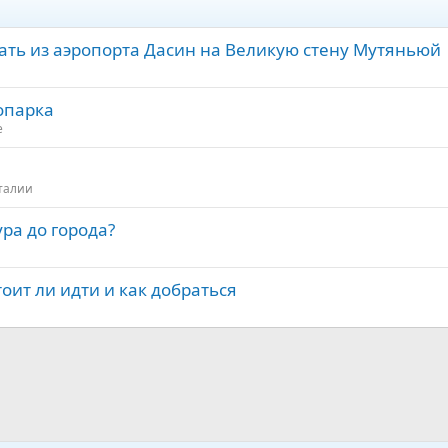
ехать из аэропорта Дасин на Великую стену Мутяньюй
опарка
е
талии
ра до города?
оит ли идти и как добраться