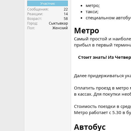
Участник
метро;
Сообщения
22
такси;
Реакции
14
специальном автобусе 
Возраст
58
Город
Сыктывкар
Метро
Пол
Женский
Самый простой и наиболее
прибыл в первый терминал,
Стоит знать! Из Четве
Далее придерживаться указ
Оплатить проезд в метро 
в кассах. Для покупки не
Стоимость поездки в сред
Метро работает с 5.30 в б
Автобус