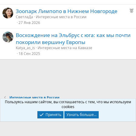
у
Р
Зоопарк Лимпопо в Нижнем Новгороде
е
е
СветлаДа
Интересные места в России
27 Янв 2026
к
о
Восхождение на Эльбрус с юга: как мы почти
покорили вершину Европы
е
Katya_as_is
Интересные места на Кавказе
18 Сен 2025
д
у
е
Интересные места в России
Пользуясь нашим сайтом, вы соглашаетесь с тем, что мы используем
cookies
Контакты
Условия и правила
Политика конфиденциальности
Принять
Узнать больше...
Помощь
Главная
R
S
S