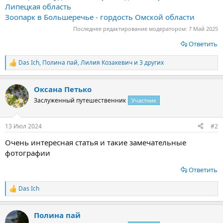
Липецкая область
Зоопарк в Большеречье - гордость Омской области
Последнее редактирование модератором:
7 Май 2025
Ответить
Das Ich
,
Полина пай
,
Лилия Козакевич
и 3 других
Р
е
а
Оксана Петько
к
ц
Заслуженный путешественник
Участник
и
и
:
13 Июл 2024
#2
Очень интересная статья и такие замечательные
фотографии
Ответить
Das Ich
Р
е
а
Полина пай
к