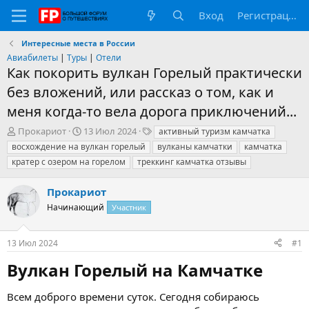
Вход
Регистрация
Интересные места в России
Авиабилеты
|
Туры
|
Отели
Как покорить вулкан Горелый практически
без вложений, или рассказ о том, как и
меня когда-то вела дорога приключений...
А
Д
Т
Прокариот
13 Июл 2024
активный туризм камчатка
в
а
е
восхождение на вулкан горелый
вулканы камчатки
камчатка
т
т
г
кратер с озером на горелом
треккинг камчатка отзывы
о
а
и
р
н
Прокариот
т
а
е
ч
Начинающий
Участник
м
а
ы
л
а
13 Июл 2024
#1
Вулкан Горелый на Камчатке​
Всем доброго времени суток. Сегодня собираюсь