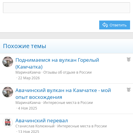
Заголовок 3
18
Tahoma
22
Times New Roman
26
Trebuchet MS
Ответить
Verdana
Похожие темы
Р
Поднимаемся на вулкан Горелый
е
(Камчатка)
к
МаринаКамча
Отзывы об отдыхе в России
о
22 Мар 2026
Р
Авачинский вулкан на Камчатке - мой
е
е
опыт восхождения
к
д
МаринаКамча
Интересные места в России
о
4 Ноя 2025
у
е
Авачинский перевал
е
Станислав Колюжный
Интересные места в России
13 Ноя 2025
д