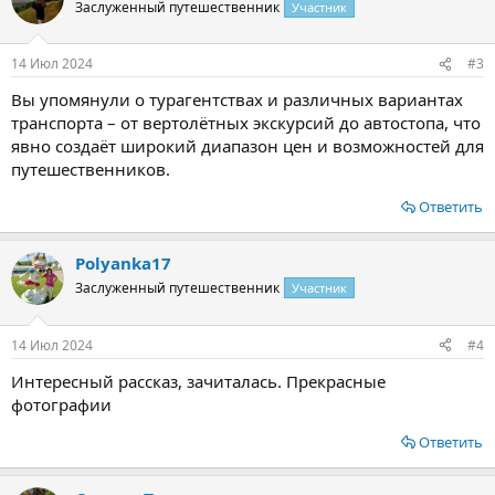
ц
Заслуженный путешественник
Участник
и
и
:
14 Июл 2024
#3
Вы упомянули о турагентствах и различных вариантах
транспорта – от вертолётных экскурсий до автостопа, что
явно создаёт широкий диапазон цен и возможностей для
путешественников.
Ответить
Polyanka17
Заслуженный путешественник
Участник
14 Июл 2024
#4
Интересный рассказ, зачиталась. Прекрасные
фотографии
Ответить