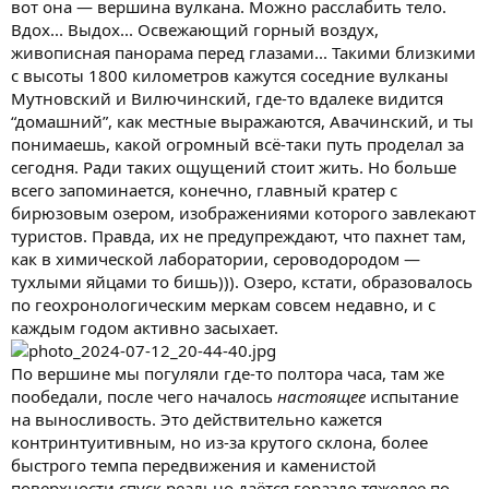
вот она — вершина вулкана. Можно расслабить тело.
Вдох... Выдох... Освежающий горный воздух,
живописная панорама перед глазами... Такими близкими
с высоты 1800 километров кажутся соседние вулканы
Мутновский и Вилючинский, где-то вдалеке видится
“домашний”, как местные выражаются, Авачинский, и ты
понимаешь, какой огромный всё-таки путь проделал за
сегодня. Ради таких ощущений стоит жить. Но больше
всего запоминается, конечно, главный кратер с
бирюзовым озером, изображениями которого завлекают
туристов. Правда, их не предупреждают, что пахнет там,
как в химической лаборатории, сероводородом —
тухлыми яйцами то бишь))). Озеро, кстати, образовалось
по геохронологическим меркам совсем недавно, и с
каждым годом активно засыхает.
По вершине мы погуляли где-то полтора часа, там же
пообедали, после чего началось
настоящее
испытание
на выносливость. Это действительно кажется
контринтуитивным, но из-за крутого склона, более
быстрого темпа передвижения и каменистой
поверхности спуск реально даётся гораздо тяжелее по