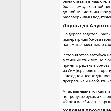
была отвезти в наш отель
более чем адекватной цен
до Лобни с детским тариф
разговорчивым водителей 
Дорога до Алушты​
По дороге водитель расс
императрицы (снова забыл
напоминая местным о сво
История этого автобуса н
в течение этих лет. Но л
принято решение обновить
из Симферополя в сторон
Еще одной неожиданностью
прекрасные и необъятные
А так выглядит тот самый
не тронутое руками челов
Условия проживан