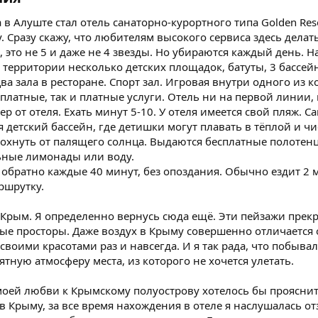
в Алуште стал отель санаторно-курортного типа Golden Reso
y. Сразу скажу, что любителям высокого сервиса здесь делат
 это не 5 и даже не 4 звезды. Но убираются каждый день. Н
 территории несколько детских площадок, батуты, 3 бассей
ва зала в ресторане. Спорт зал. Игровая внутри одного из 
латные, так и платные услуги. Отель ни на первой линии, 
 от отеля. Ехать минут 5-10. У отеля имеется свой пляж. С
 детский бассейн, где детишки могут плавать в тёплой и чи
охнуть от палящего солнца. Выдаются бесплатные полотенц
ьные лимонады или воду.
 обратно каждые 40 минут, без опоздания. Обычно ездит 2
ршрутку.
 Крым. Я определенно вернусь сюда ещё. Эти пейзажи прекра
ые просторы. Даже воздух в Крыму совершенно отличается от 
своими красотами раз и навсегда. И я так рада, что побыва
ятную атмосферу места, из которого не хочется улетать.
моей любви к Крымскому полуострову хотелось бы прояснит
в Крыму, за все время нахождения в отеле я наслушалась от