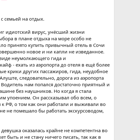
 с семьей на отдых.
стиг идиотский вирус, унёсший жизни
бора в плане отдыха на море особо не
было принято купить привычный отель в Сочи
с совершенно новое и ни капли не изведанное.
 виде неумолкающего гида и
айф - ехать из аэропорта до отеля в ещё более
ые крики других пассажиров, гида, неудобное
Алуште, следовательно, дорога из аэропорта
. Водитель нам попался достаточно приятный и
ашине без наушников. Но когда я стала
ким упоением. Он рассказывал обо всем, о
 к РФ, о том как они работали и выживали во
не не помешало бы работать экскурсоводом,
ак девушка оказалась крайне не компетентна во
т быть и не стану ничего писать, так как в