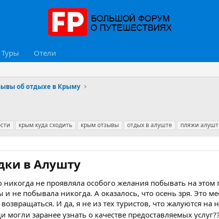
Туры
Отели
зывы об отдыхе в Крыму
ости
крым куда сходить
крым отзывы
отдых в алуште
пляжи алуш
ки в Алушту​
то никогда не проявляла особого желания побывать на этом 
ы и не побывала никогда. А оказалось, что осень зря. Это м
 возвращаться. И да, я не из тех туристов, что жалуются на
 могли заранее узнать о качестве предоставляемых услуг??