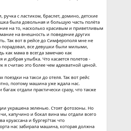
 ручка с ластиком, браслет, домино, детские
ышка была довольная и большую часть полёта
ание на то, насколько красивым и приветливым
имание на внешность и поведение других
ть. Так вот в рейсе до Симферополя мне не
са порадовал, все девушки были милыми,
ь как мама в всегда замечаю как
и добрая улыбка. Что касается полетов -
ек я считаю это более чем адекватной ценой.
 поездки на такси до отеля. Так вот рейс
тно, поэтому машина уже ждала нас.
 багаж отдали практически сразу, что также
ации украшена зеленью. Стоят фотозоны. Но
ичи, капучино и бокал вина мы отдали всего
ва круассана и бургер?так что
порта нас забирала машина, которая должна