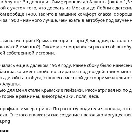
 в Алуште. За дорогу из Симферополя до Алушты (около 1,5 
ой с учетом того, что доехать из Москвы до Лобни с детски
ом вообще 1400. Так что в машине комфорт класса, с хоро
за 1900 - намного лучше, чем ехать в автобусе под заученн
казывал историю Крыма, историю горы Демерджи, на салоне
а какой именно?). Также мне понравился рассказ об автобус
ей собственной истории.
ачалась еще в далеком 1959 году. Ранее сбоку было нанесе
юбая краска имеет свойство стираться под воздействием мн
 дизайн автобуса, ставшего местной достопримечательност
у Алушты.
 для меня стали Крымские пейзажи. Рассматривая их по до
 горные равнины, виноградники, поля, леса.
 профиль императрицы. По рассказу водителя я поняла, что
ека. От этого и кажется сие создание настолько могуществ
ия​