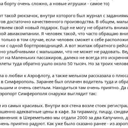
на борту очень сложно, а новые игрушки - самое то)
 такой рюкзачок, внутри которого был журнал с заданиями,
тов достаточно качественного производства. В общем, мал
ствием свой новый подарок. Ещё не могу не обратить вним
ной авиакомпании. Я человек такой, что часто обращаю вн
 только в том случае, если человек сможет к себе расположи
 ни с одной бортпроводницей. А вот экипаж обратного рей
но улыбчивыми с малышами, что не может не радовать. Вед
 на Маленьких пассажиров, далеко не всегда это искренняя 
илеты туда обратно ушло около 50 тысяч. Но за троих челов
ла о любви к Аэрофлоту, а также мельком рассказала о плюсах
в Симферополь. Заранее был оплачен водитель туда и обра
льшим и очень светлым. Находиться там очень приятно. Да и
эропорт Симферополя снаружи выглядит так:
м из самых красивых. Внутри вся стена возле стоек регистр
ершенно адекватные цены в кафе. За тирамису, пиццу, сэндв
равнения: в Шереметьево мы отдали 2000 за два Капучино, д
нь приятно радуют. Как уже было сказано ранее - из аэро