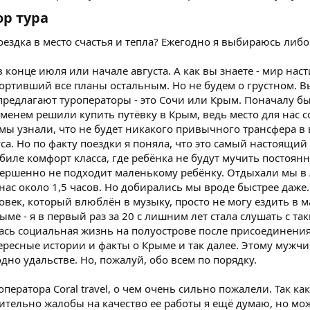
р тура​
оездка в место счастья и тепла? Ежегодно я выбираюсь либо
 в конце июля или начале августа. А как вы знаете - мир на
ртивший все планы остальным. Но не будем о грустном. Вы
о предлагают туроператоры - это Сочи или Крым. Поначалу 
 временем решили купить путёвку в Крым, ведь место для на
 мы узнали, что не будет никакого привычного трансфера в
а. Но по факту поездки я поняла, что это самый настоящий к
ле комфорт класса, где ребёнка не будут мучить постоянн
вершенно не подходит маленькому ребёнку. Отдыхали мы в 
ас около 1,5 часов. Но добирались мы вроде быстрее даже
овек, который влюблён в музыку, просто не могу ездить в м
ыме - я в первый раз за 20 с лишним лет стала слушать с та
ась социальная жизнь на полуострове после присоединения
ресные истории и факты о Крыме и так далее. Этому мужчи
одно удальстве. Но, пожалуй, обо всем по порядку.
ператора Coral travel, о чем очень сильно пожалели. Так к
ительно жалобы на качество ее работы я ещё думаю, но може