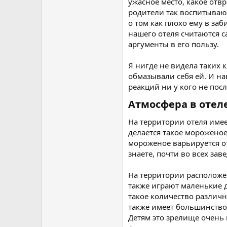
ужасное место, какое отв
родители так воспитывают
о том как плохо ему в заб
нашего отеля считаются с
аргументы в его пользу.
Я нигде не видела таких 
обмазывали себя ей. И нав
реакций ни у кого не пос
Атмосфера в отеле
На территории отеля имее
делается такое мороженое
мороженое варьируется от
знаете, почти во всех зав
На территории расположен
также играют маленькие д
такое количество различн
также имеет большинство
Детям это зрелище очень 