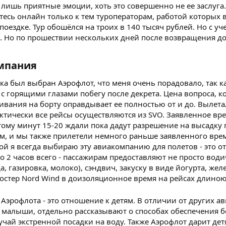
 лишь приятные эмоции, хоть это совершенно не ее заслуга
тесь онлайн только к тем туроператорам, работой которых
поездке. Тур обошёлся на троих в 140 тысяч рублей. Но с 
. Но по прошествии нескольких дней после возвращения до
мпания​
ка был выбран Аэрофлот, что меня очень порадовало, так к
 с горящими глазами побегу после декрета. Цена вопроса, к
вания на борту оправдывает ее полностью от и до. Вылетал
ктически все рейсы осуществляются из SVO. Заявленное вре
тому минут 15-20 ждали пока дадут разрешение на высадку
, и мы также прилетели немного раньше заявленного време
ой я всегда выбираю эту авиакомпанию для полетов - это от
о 2 часов всего - пассажирам предоставляют не просто води
да, газировка, молоко), сэндвич, закуску в виде йогурта, жел
костер Nord Wind в доизоляционное время на рейсах длиною
Аэрофлота - это отношение к детям. В отличии от других а
 малыши, отдельно рассказывают о способах обеспечения бе
чай экстренной посадки на воду. Также Аэрофлот дарит детям