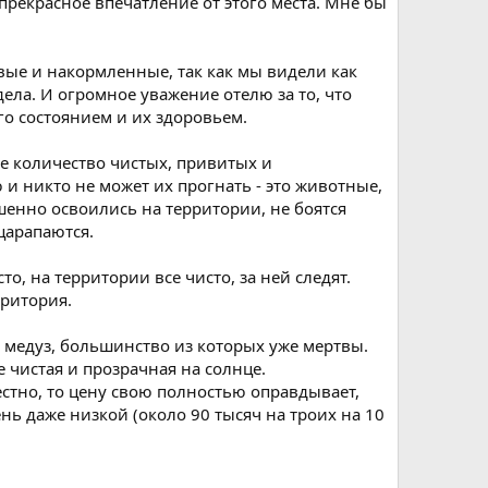
рекрасное впечатление от этого места. Мне бы
вые и накормленные, так как мы видели как
ела. И огромное уважение отелю за то, что
го состоянием и их здоровьем.
е количество чистых, привитых и
 и никто не может их прогнать - это животные,
шенно освоились на территории, не боятся
царапаются.
сто, на территории все чисто, за ней следят.
рритория.
о медуз, большинство из которых уже мертвы.
е чистая и прозрачная на солнце.
естно, то цену свою полностью оправдывает,
нь даже низкой (около 90 тысяч на троих на 10