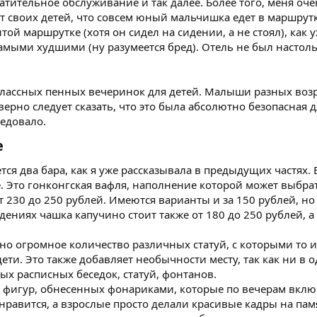
ратительное обслуживание и так далее. Более того, меня о
 своих детей, что совсем юный мальчишка едет в маршрутке
итой маршрутке (хотя он сидел на сидении, а не стоял), как
амыми худшими (ну разумеется бред). Отель не был настоль
классных пенных вечеринок для детей. Малыши разных возра
ерно следует сказать, что это была абсолютно безопасная д
ледовало.
​
тся два бара, как я уже рассказывала в предыдущих частях. 
. Это гонконгская вафля, наполнение которой может выбрать
 230 до 250 рублей. Имеются варианты и за 150 рублей, но 
едениях чашка капучино стоит также от 180 до 250 рублей, а
о огромное количество различных статуй, с которыми то и
ети. Это также добавляет необычности месту, так как ни в 
ых расписных беседок, статуй, фонтанов.
 фигур, обнесенных фонариками, которые по вечерам вклю
нравится, а взрослые просто делали красивые кадры на памя