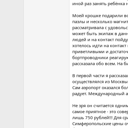
иной раз занять ребёнка 
Моей крошке подарили вот
пазлы и несколько магни
рассматривала с удоволь
может быть экипаж в дан
людей и на контакт пойду
хотелось идти на контакт
приветливыми и достаточ
бортпроводники реагируют
рассказала обо всем. На б
В первой части я рассказа
осуществлялся из Москвы 
Сам аэропорт оказался бо
радует. Международный а
Не зря он считается одни
самое приятное - это сов
лишь 750 рублей!!! Для с
Симферопольские цены оче