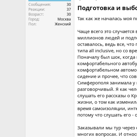
Сообщения
30
Подготовка и выбо
Реакции
37
Возраст
30
Так как же началась моя п
Город
Москва
Пол
Женский
Чаще всего это случается
миллионов людей и подпо
оставалось, ведь все, чт
типа all inclusive, но со
Поначалу был шок, когда
комфортабельного автобус
комфортабельном автомоби
сидение и прочее, что со
Симферополя занимала у н
разговорчивый. Я как чел
слушать его рассказы о Кр
жизни, о том как изменил
время самоизоляции, инте
потому что слушать его - 
Заказывали мы тур через о
многих вопросах. И относ