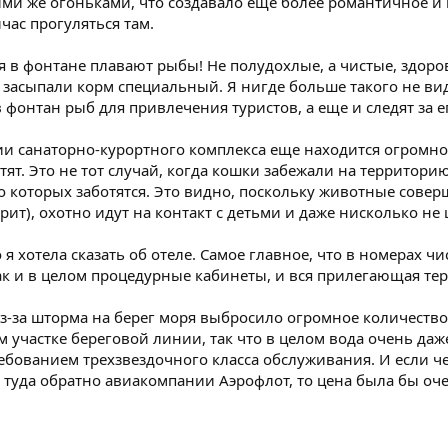
и же огоньками, что создавало еще более романтичное и п
час прогуляться там.
я в фонтане плавают рыбы! Не полудохлые, а чистые, здоро
 засыпали корм специальный. Я нигде больше такого не вид
в фонтан рыб для привлечения туристов, а еще и следят за е
и санаторно-курортного комплекса еще находится огромно
ят. Это не тот случай, когда кошки забежали на территорию
 которых заботятся. Это видно, поскольку животные совер
рит), охотно идут на контакт с детьми и даже нисколько не 
о я хотела сказать об отеле. Самое главное, что в номерах чи
как и в целом процедурные кабинеты, и вся прилегающая те
из-за шторма на берег моря выбросило огромное количеств
м участке береговой линии, так что в целом вода очень даж
ебованием трехзвездочного класса обслуживания. И если ч
ы туда обратно авиакомпании Аэрофлот, то цена была бы оче