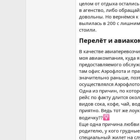
целом от отдыха остались
в агенство, либо обращай
довольны. Но вернёмся к 
вылилась в 200 с лишним
стоили.
Перелёт и авиако
В качестве авиаперевозчи
моя авиакомпания, куда я
предоставляемого обслужи
там офис Аэрофлота и пра
значительно раньше, поэ
осуществлялся Аэрофлотом
Одна из причин, по котор
рейс по факту длится окол
видов сока, кофе, чай, во
приятно. Ведь тот же лоу
водичку??‍
Еще одна причина любви 
родителю, у кого грудные
специальный жилет на слу