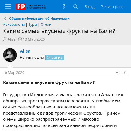
Вход
Регистрация
Общая информация об Индонезии
Авиабилеты
|
Туры
|
Отели
Какие самые вкусные фрукты на Бали?
А
Д
Alisa
10 Мар 2020
в
а
т
т
Alisa
о
а
Начинающий
Участник
р
н
т
а
е
ч
10 Мар 2020
#1
м
а
ы
л
Какие самые вкусные фрукты на Бали?
а
Государство Индонезия издавна славится на Азиатских
обширных просторах своим невероятным изобилием
самых разнообразных и всевозможных из
представленных видов тропических фруктов. Причем
очень широко распространенных и массово
произрастающих по всей занимаемой территории и