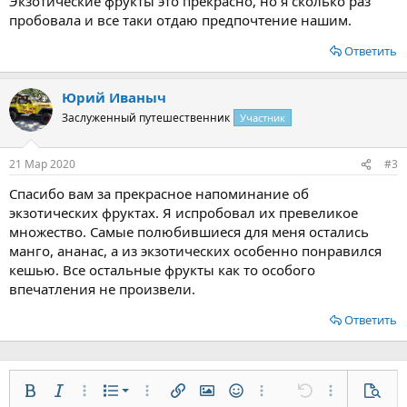
Экзотические фрукты это прекрасно, но я сколько раз
пробовала и все таки отдаю предпочтение нашим.
Ответить
Юрий Иваныч
Заслуженный путешественник
Участник
21 Мар 2020
#3
Спасибо вам за прекрасное напоминание об
экзотических фруктах. Я испробовал их превеликое
множество. Самые полюбившиеся для меня остались
манго, ананас, а из экзотических особенно понравился
кешью. Все остальные фрукты как то особого
впечатления не произвели.
Ответить
Нумерованный список
Жирный
Курсив
Дополнительно...
Список
Дополнительно...
Вставить ссылку
Вставить изображение
Смайлы
Дополнительно...
Отменить
Дополнительн
Предп