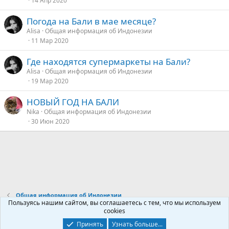
14 Апр 2020
Погода на Бали в мае месяце?
Alisa
Общая информация об Индонезии
11 Мар 2020
Где находятся супермаркеты на Бали?
Alisa
Общая информация об Индонезии
19 Мар 2020
НОВЫЙ ГОД НА БАЛИ
Nika
Общая информация об Индонезии
30 Июн 2020
Общая информация об Индонезии
Пользуясь нашим сайтом, вы соглашаетесь с тем, что мы используем
cookies
Контакты
Условия и правила
Политика конфиденциальности
Принять
Узнать больше...
Помощь
Главная
R