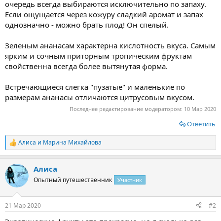
очередь всегда выбираются исключительно по запаху.
Если ощущается через кожуру сладкий аромат и запах
однозначно - можно брать плод! Он спелый.
Зеленым ананасам характерна кислотность вкуса. Самым
ярким и сочным приторным тропическим фруктам
свойственна всегда более вытянутая форма.
Встречающиеся слегка "пузатые" и маленькие по
размерам ананасы отличаются цитрусовым вкусом.
Последнее редактирование модератором:
10 Мар 2020
Ответить
Алиса
и
Марина Михайлова
Р
е
а
Алиса
к
ц
Опытный путешественник
Участник
и
и
:
21 Мар 2020
#2